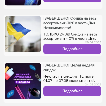
[ЗАВЕРШЕНО] Скидка на весь
ассортимент -10% в честь Дня
Независимости!
ТОЛЬКО 24.08! Скидка на весь
ассортимент -10% в честь Дня
08.09.2023
Независимости! В розничных
магазинах и на сайте....
Подробнее
[ЗАВЕРШЕНО] Целая неделя
скидок!
Hey, кто на скидки? Только з
01.07 до 07.08 включительно!
24.08.2023
Целая неделя скидок на
большой ассортимент товаров в
Подробнее
розничных магазинах и на сайте.
А именно: • -15% на жидкости,
картриджи и многоразовые pod-