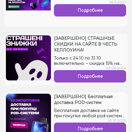
25.11.2022
тебя ждет? -20% на аксессуары
для твоего кальяна. -15% на
Подробнее
электронные pod-системы и
жидкости. -10% на всю табачную
продукцию и кальянные смеси.
-5% на все кальяны. Только два
дня горячи...
[ЗАВЕРШЕНО] СТРАШНЫЕ
СКИДКИ НА САЙТЕ В ЧЕСТЬ
ХЕЛЛОУИНА!
Только с 24.10 по 31.10
включительно. – скидка 15% на
03.06.2024
все жидкости для pod-систем. –
15% на все одноразовые и
Подробнее
многоразовые pod-системы. –
10% на весь ассортимент смесей
для кальяна....
[ЗАВЕРШЕНО] Бесплатная
доставка POD-систем
Бесплатная доставка на сайте
при покупке любой pоd-системы
23.10.2023
по промокоду "NEWPOD" Акция
действует с 8.09 по 15.09
Подробнее
включительно....