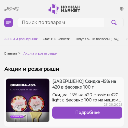
Кальяны
Акции и розыгрыши
Статьи и новости
Популярные вопросы (FAQ)
По
Табак для кальяна и кальянные смеси
Главная
Акции и розыгрыши
Уголь для кальяна
Акции и розыгрыши
Чаши для кальяна
[ЗАВЕРШЕНО] Скидка -15% на
420 в фасовке 100 г
Аксессуары для кальяна
Скидка -15% на 420 classic и 420
light в фасовке 100 гр на нашем
23.09.2025
сайте и в розничных магазинах.
Электронные сигареты (POD)
Акция действует с 8.09 по 15.09
Подробнее
включительно. Скидки не
суммируются с картой
Комплектующие для POD
постоянного покупателя....