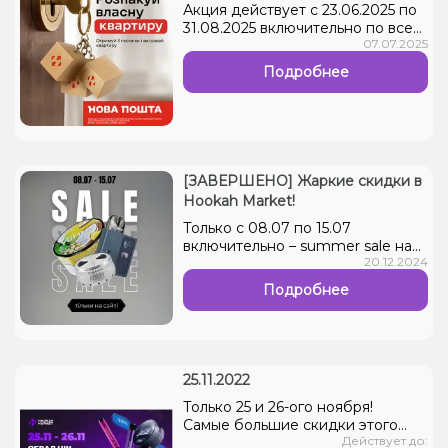
Акция действует с 23.06.2025 по
настроение себе и б...
31.08.2025 включительно по всей
07.07.2025
территории Украины, кроме
временно оккупированных
Подробнее
территорий. Подробности - на
сайте Новой Почты...
[ЗАВЕРШЕНО] Жаркие скидки в
Hookah Market!
Только с 08.07 по 15.07
включительно – summer sale на
20.12.2024
все, что так всегда нужно: ⁃ 15%
на все жидкости для pоd-систем
Подробнее
⁃ 15% на все аксессуары для
кальяна ⁃ 10% на весь
ассортимент смесей ⁃ 10% на все
виды pоd-систем и картриджей ?
Скидки действуют
25.11.2022
исключительно на сайте, а также
Только 25 и 26-ого ноября!
не скучают с...
Самые большие скидки этого
Действует до:
года в честь черной пятницы! Что