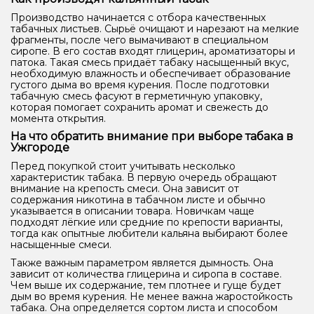
Производство начинается с отбора качественных
табачных листьев. Сырьё очищают и нарезают на мелкие
фрагменты, после чего вымачивают в специальном
сиропе. В его состав входят глицерин, ароматизаторы и
патока. Такая смесь придаёт табаку насыщенный вкус,
необходимую влажность и обеспечивает образование
густого дыма во время курения. После подготовки
табачную смесь фасуют в герметичную упаковку,
которая помогает сохранить аромат и свежесть до
момента открытия.
На что обратить внимание при выборе табака в
Ужгороде
Перед покупкой стоит учитывать несколько
характеристик табака. В первую очередь обращают
внимание на крепость смеси. Она зависит от
содержания никотина в табачном листе и обычно
указывается в описании товара. Новичкам чаще
подходят лёгкие или средние по крепости варианты,
тогда как опытные любители кальяна выбирают более
насыщенные смеси.
Также важным параметром является дымность. Она
зависит от количества глицерина и сиропа в составе.
Чем выше их содержание, тем плотнее и гуще будет
дым во время курения. Не менее важна жаростойкость
табака. Она определяется сортом листа и способом