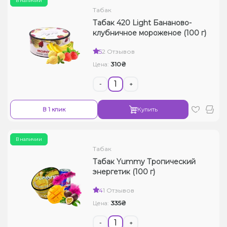
В наличии
Табак
Табак 420 Light Бананово-
клубничное мороженое (100 г)
5
2 Отзывов
310₴
Цена:
-
+
В 1 клик
Купить
В наличии
Табак
Табак Yummy Тропический
энергетик (100 г)
4
1 Отзывов
335₴
Цена:
-
+