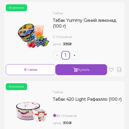
В наличии
Табак
Табак Yummy Синий лимонад
(100 г)
0 Отзывов
335₴
Цена:
-
+
В 1 клик
Купить
В наличии
Табак
Табак 420 Light Рафаэлло (100 г)
4
5 Отзывов
310₴
Цена: