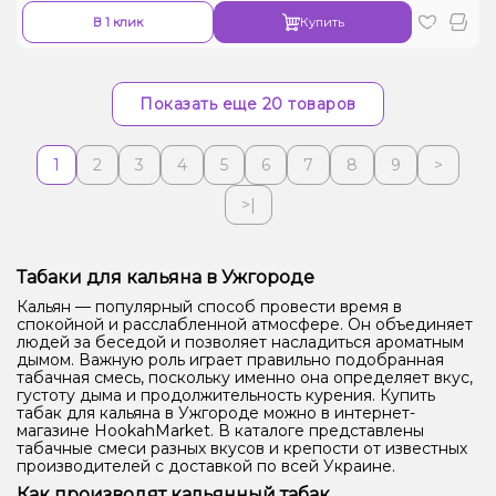
В 1 клик
Купить
Показать еще 20 товаров
1
2
3
4
5
6
7
8
9
>
>|
Табаки для кальяна в Ужгороде
Кальян — популярный способ провести время в
спокойной и расслабленной атмосфере. Он объединяет
людей за беседой и позволяет насладиться ароматным
дымом. Важную роль играет правильно подобранная
табачная смесь, поскольку именно она определяет вкус,
густоту дыма и продолжительность курения. Купить
табак для кальяна в Ужгороде можно в интернет-
магазине HookahMarket. В каталоге представлены
табачные смеси разных вкусов и крепости от известных
производителей с доставкой по всей Украине.
Как производят кальянный табак