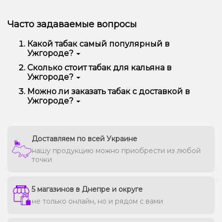
Часто задаваемые вопросы
Какой табак самый популярный в
Ужгороде?
Чаще всего в Ужгороде заказывают Pixtea, Jibiar,
Сколько стоит табак для кальяна в
Adalya, CULTt, 420, Serbetli и другие — за богатый
Ужгороде?
вкус, аромат и отличную дымность.
В среднем цена варьируется от 90 до 450 грн за
Можно ли заказать табак с доставкой в
100 г в зависимости от бренда и линейки.
Ужгороде?
Премиальные марки могут стоить дороже.
Да, мы доставляем кальянную забивку в Ужгороде
быстро и безопасно, сохраняя свежесть каждой
упаковки.
Доставляем по всей Украине
нашу продукцию можно приобрести из любой
точки
5 магазинов в Днепре и округе
не только онлайн, но и рядом с вами