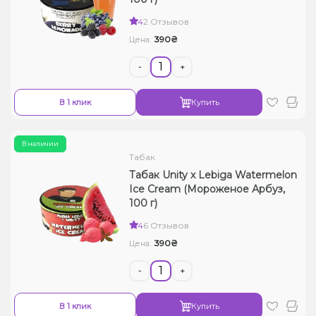
Жидкости для электронных сигарет
4
2 Отзывов
390₴
Цена:
Подарочные наборы
-
+
Уценка
В 1 клик
Купить
В наличии
Табак
Табак Unity x Lebiga Watermelon
Ice Cream (Мороженое Арбуз,
100 г)
4
6 Отзывов
390₴
Цена:
-
+
В 1 клик
Купить