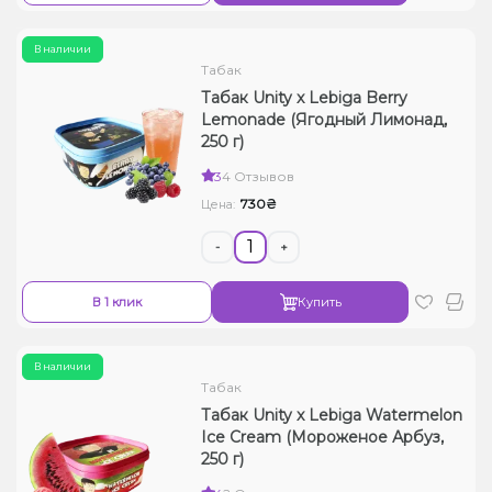
В наличии
Табак
Табак Unity x Lebiga Berry
Lemonade (Ягодный Лимонад,
250 г)
3
4 Отзывов
730₴
Цена:
-
+
В 1 клик
Купить
В наличии
Табак
Табак Unity x Lebiga Watermelon
Ice Cream (Мороженое Арбуз,
250 г)