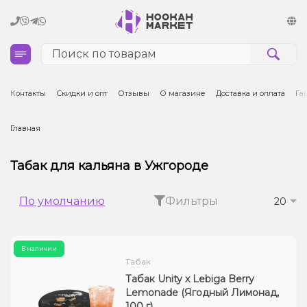
Кальяны
Контакты
Скидки и опт
Отзывы
О магазине
Доставка и оплата
Га
Табак для кальяна и кальянные смеси
Главная
Уголь для кальяна
Табак для кальяна в Ужгороде
Чаши для кальяна
По умолчанию
Фильтры
20
Аксессуары для кальяна
В наличии
Электронные сигареты (POD)
Табак
Табак Unity x Lebiga Berry
Комплектующие для POD
Lemonade (Ягодный Лимонад,
100 г)