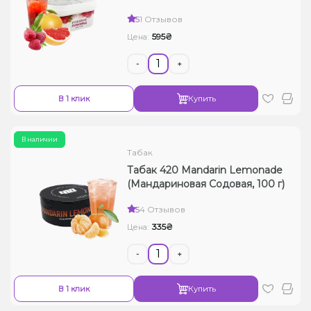
5
1 Отзывов
595₴
Цена:
-
+
В 1 клик
Купить
В наличии
Табак
Табак 420 Mandarin Lemonade
(Мандариновая Содовая, 100 г)
5
4 Отзывов
335₴
Цена:
-
+
В 1 клик
Купить