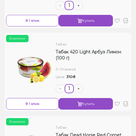
-
+
В 1 клик
Купить
В наличии
Табак
Табак 420 Light Арбуз Лимон
(100 г)
0 Отзывов
310₴
Цена:
-
+
В 1 клик
Купить
В наличии
Табак
Табак Dead Horse Red Comet