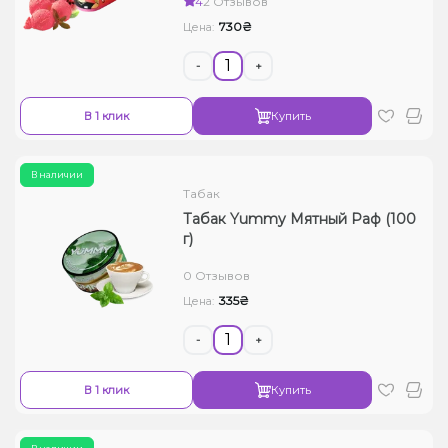
4
2 Отзывов
730₴
Цена:
-
+
В 1 клик
Купить
В наличии
Табак
Табак Yummy Мятный Раф (100
г)
0 Отзывов
335₴
Цена:
-
+
В 1 клик
Купить