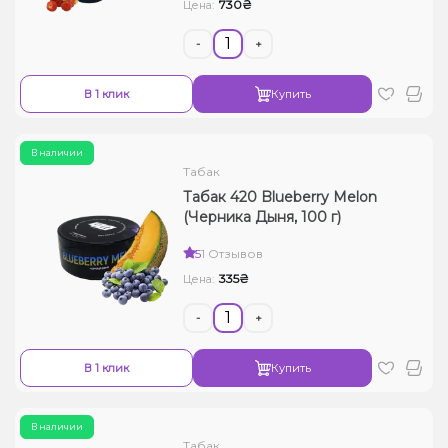
730₴
Цена:
-
+
В 1 клик
Купить
В наличии
Табак
Табак 420 Blueberry Melon
(Черника Дыня, 100 г)
5
1 Отзывов
335₴
Цена:
-
+
В 1 клик
Купить
В наличии
Табак