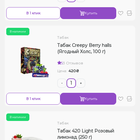
В 1 клик
Купить
В наличии
Табак
Табак Creepy Berry halls
(Ягодный Холс, 100 г)
5
3 Отзывов
420₴
Цена:
-
+
В 1 клик
Купить
В наличии
Табак
Табак 420 Light Розовый
лимонад (250 г)