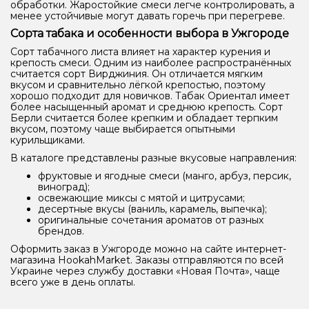
обработки. Жаростойкие смеси легче контролировать, а
менее устойчивые могут давать горечь при перегреве.
Сорта табака и особенности выбора в Ужгороде
Сорт табачного листа влияет на характер курения и
крепость смеси. Одним из наиболее распространённых
считается сорт Вирджиния. Он отличается мягким
вкусом и сравнительно лёгкой крепостью, поэтому
хорошо подходит для новичков. Табак Ориентал имеет
более насыщенный аромат и среднюю крепость. Сорт
Берли считается более крепким и обладает терпким
вкусом, поэтому чаще выбирается опытными
курильщиками.
В каталоге представлены разные вкусовые направления:
фруктовые и ягодные смеси (манго, арбуз, персик,
виноград);
освежающие миксы с мятой и цитрусами;
десертные вкусы (ваниль, карамель, выпечка);
оригинальные сочетания ароматов от разных
брендов.
Оформить заказ в Ужгороде можно на сайте интернет-
магазина HookahMarket. Заказы отправляются по всей
Украине через службу доставки «Новая Почта», чаще
всего уже в день оплаты.