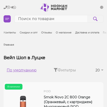
Кальяны
Контакты
Скидки и опт
Отзывы
О магазине
Доставка и оплата
Га
Табак для кальяна и кальянные смеси
Главная
Уголь для кальяна
Вейп Шоп в Луцке
Чаши для кальяна
По умолчанию
Фильтры
20
Аксессуары для кальяна
В наличии
Электронные сигареты (POD)
POD
Smok Novo 2C 800 Orange
Комплектующие для POD
(Оранжевый, с картриджем)
Многоразовый POD