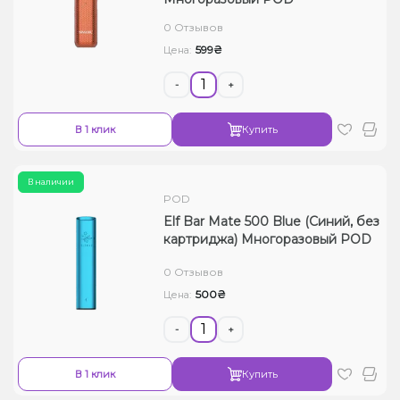
Жидкости для электронных сигарет
0 Отзывов
599₴
Цена:
Подарочные наборы
-
+
Уценка
В 1 клик
Купить
В наличии
POD
Elf Bar Mate 500 Blue (Синий, без
картриджа) Многоразовый POD
0 Отзывов
500₴
Цена:
-
+
В 1 клик
Купить