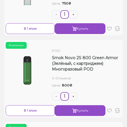
750₴
Цена:
-
+
В 1 клик
Купить
В наличии
POD
Smok Novo 2S 800 Green Armor
(Зелёный, с картриджем)
Многоразовый POD
0 Отзывов
800₴
Цена:
-
+
В 1 клик
Купить