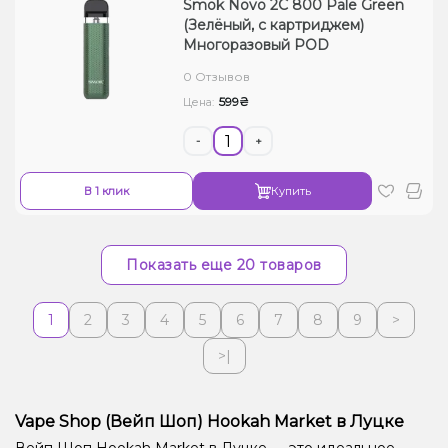
Smok Novo 2C 800 Pale Green
(Зелёный, с картриджем)
Многоразовый POD
0 Отзывов
599₴
Цена:
-
+
В 1 клик
Купить
Показать еще 20 товаров
1
2
3
4
5
6
7
8
9
>
>|
Vape Shop (Вейп Шоп) Hookah Market в Луцке