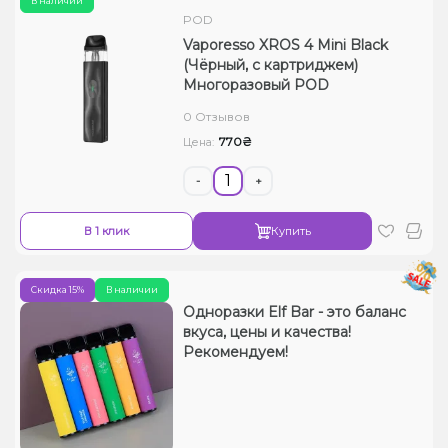
В наличии
POD
Vaporesso XROS 4 Mini Black
(Чёрный, с картриджем)
Многоразовый POD
0 Отзывов
770₴
Цена:
-
+
В 1 клик
Купить
Скидка 15%
В наличии
Одноразки Elf Bar - это баланс
вкуса, цены и качества!
Рекомендуем!