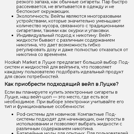
резкого запаха, как обычные сигареты. Пар быстро
рассеивается, не впитывается в одежду и не
беспокоит окружающих.
Экологичность: Вейпы являются многоразовыми
устройствами, которые значительно уменьшают
количество мусора, связанного с традиционными
сигаретами, такими как окурки и упаковки.
Индивидуальный подход к никотину: Вейп-
жидкости бывают с различным содержанием
никотина, что дает возможность гибко
регулировать дозу и даже полностью отказаться от
никотина со временем.
Hookah Market в Луцке предлагает большой выбор Под-
систем и жидкостей для вейпинга, что позволяет
каждому пользователю подобрать идеальный продукт
для своих потребностей.
Как приобрести подходящий вейп в Луцке?
Если вы планируете купить электронные сигареты в
Луцке, наш вейп-шоп — это место, где есть все
необходимое. При выборе электронки учитывайте его
тип и функциональные особенности:
Pod-системы для новичков: Компактные Под-
системы подходят для начинающих, они просты в
использовании и позволяют выбрать жидкости с
различным содержанием никотина.
Батарейные моды для опытных: Для пользователей,