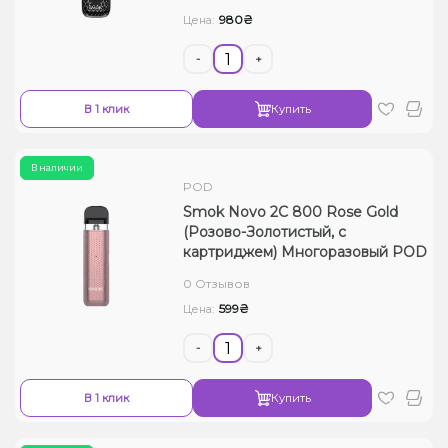
980₴
Цена:
-
+
В 1 клик
Купить
В наличии
POD
Smok Novo 2C 800 Rose Gold
(Розово-Золотистый, с
картриджем) Многоразовый POD
0 Отзывов
599₴
Цена:
-
+
В 1 клик
Купить