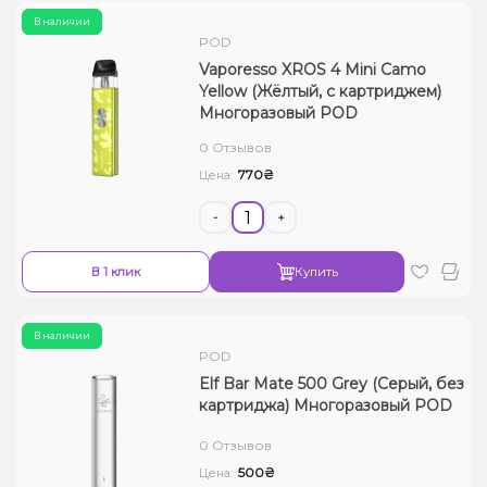
В наличии
POD
Vaporesso XROS 4 Mini Camo
Yellow (Жёлтый, с картриджем)
Многоразовый POD
0 Отзывов
770₴
Цена:
-
+
В 1 клик
Купить
В наличии
POD
Elf Bar Mate 500 Grey (Серый, без
картриджа) Многоразовый POD
0 Отзывов
500₴
Цена: