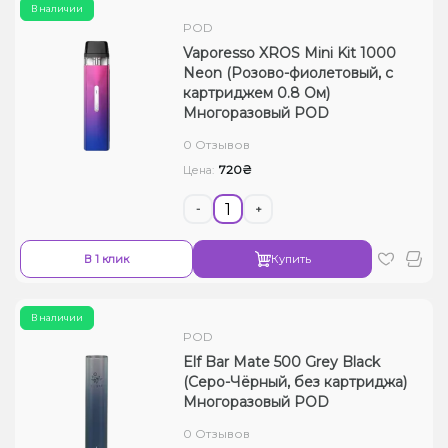
В наличии
POD
Vaporesso XROS Mini Kit 1000
Neon (Розово-фиолетовый, с
картриджем 0.8 Ом)
Многоразовый POD
0 Отзывов
720₴
Цена:
-
+
В 1 клик
Купить
В наличии
POD
Elf Bar Mate 500 Grey Black
(Серо-Чёрный, без картриджа)
Многоразовый POD
0 Отзывов