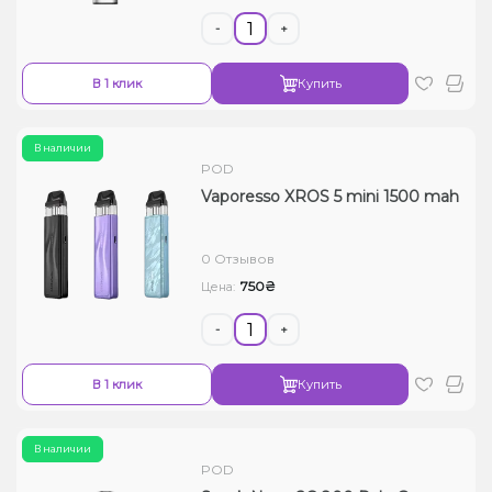
-
+
В 1 клик
Купить
В наличии
POD
Vaporesso XROS 5 mini 1500 mah
0 Отзывов
750₴
Цена:
-
+
В 1 клик
Купить
В наличии
POD