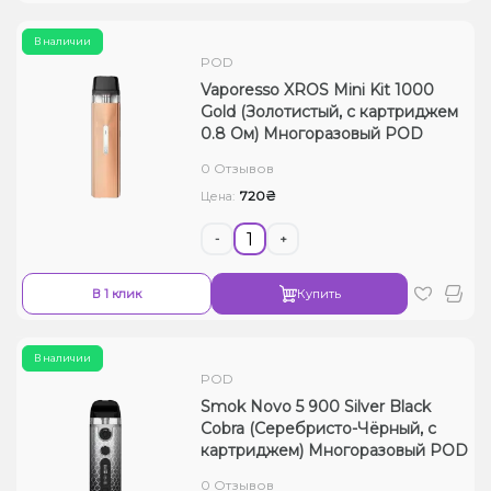
В наличии
POD
Vaporesso XROS Mini Kit 1000
Gold (Золотистый, с картриджем
0.8 Ом) Многоразовый POD
0 Отзывов
720₴
Цена:
-
+
В 1 клик
Купить
В наличии
POD
Smok Novo 5 900 Silver Black
Cobra (Серебристо-Чёрный, с
картриджем) Многоразовый POD
0 Отзывов