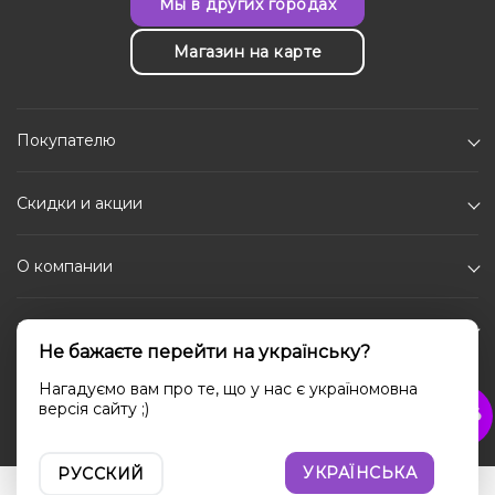
Мы в других городах
Магазин на карте
Покупателю
Скидки и акции
О компании
Каталог
Не бажаєте перейти на українську?
Социальные сети
Нагадуємо вам про те, що у нас є україномовна
версія сайту ;)
УКРАЇНСЬКА
РУССКИЙ