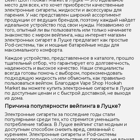
Вейп Шоп Hookah Market в Луцке — это идеальное
место для всех, кто хочет приобрести качественные
электронные сигареты, жидкости и аксессуары для
парения. У нас представлен широкий ассортимент
продукции от ведущих брендов, поэтому каждый найдет
идеальное устройство под свои нужды. Независимо от
того, опытный ли вы пользователь или только начинаете
знакомство с миром вейпинга, наш интернет-магазин
электронных сигарет в Луцке предлагает как простые
Pod-системы, так и мощные батарейные моды для
максимального комфорта.
Каждое устройство, представленное в каталоге, прошло
тщательный отбор, что гарантирует его долговечность,
надежность и высокое качество. Наши специалисты
всегда готовы помочь с выбором, порекомендовать
подходящую жидкость или объяснить, как правильно
пользоваться вейпом. Благодаря Vape Shop Hookah
Market вы можете купить электронные сигареты в Луцке
по доступным ценам и с быстрой доставкой, не выходя
из дома.
Причина популярности вейпинга в Луцке?
Электронные сигареты за последние годы стали
популярными среди тех, кто стремится уменьшить
потребление табака. В Луцке вейпинг стал модным и
доступным способом снизить вред, связанный с
курением. Электронные сигареты и Pod-системы
позволяют получать удовольствие от парения, не вдыхая