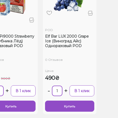
POD
 Pi9000 Strawberry
Elf Bar LUX 2000 Grape
лубника Лёд)
Ice (Виноград Айс)
азовый POD
Одноразовый POD
ов
0 Отзывов
Цена:
490₴
900₴
+
-
+
В 1 клик
В 1 клик
Купить
Купить