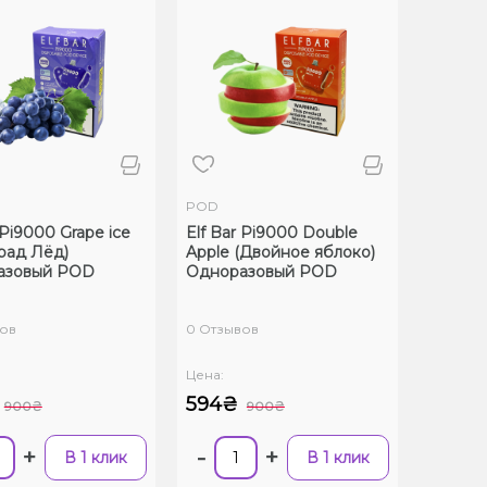
POD
 Pi9000 Grape ice
Elf Bar Pi9000 Double
рад Лёд)
Apple (Двойное яблоко)
азовый POD
Одноразовый POD
ов
0 Отзывов
Цена:
594₴
900₴
900₴
+
-
+
В 1 клик
В 1 клик