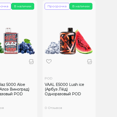
очка
В наличии
Просрочка
В наличии
POD
laz 5000 Aloe
VAAL E5000 Lush ice
(Алоэ Виноград)
(Арбуз Лёд)
азовый POD
Одноразовый POD
ов
0 Отзывов