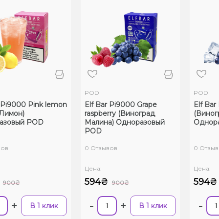
POD
POD
r Pi9000 Pink lemon
Elf Bar Pi9000 Grape
Elf Bar
Лимон)
raspberry (Виноград
(Виног
азовый POD
Малина) Одноразовый
Однор
POD
вов
0 Отзывов
0 Отзыв
Цена:
Цена:
594₴
594₴
900₴
900₴
+
-
+
-
В 1 клик
В 1 клик