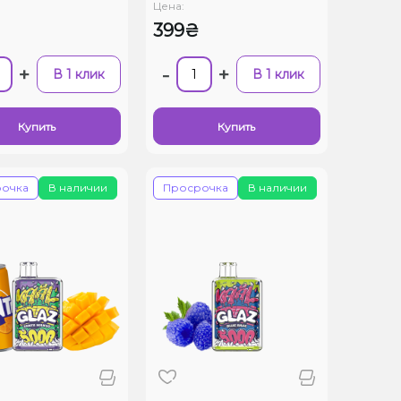
Цена:
399₴
+
-
+
В 1 клик
В 1 клик
Купить
Купить
очка
В наличии
Просрочка
В наличии