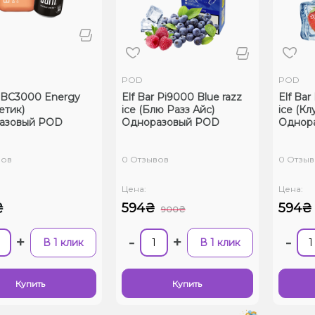
POD
POD
r BC3000 Energy
Elf Bar Pi9000 Blue razz
Elf Bar
етик)
ice (Блю Разз Айс)
ice (К
азовый POD
Одноразовый POD
Однор
вов
0 Отзывов
0 Отзыв
Цена:
Цена:
₴
594₴
594₴
900₴
+
-
+
-
В 1 клик
В 1 клик
Купить
Купить