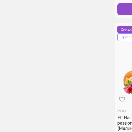
Скидк
Прос
POD
Elf Ba
passion
(Мали