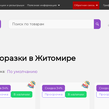
кции и розыгрыши
Полезная информация
Обратная связь
Гра
оразки в Житомире
По умолчанию
ка:
а 34%
Скидка 34%
Скидк
рочка
В наличии
Просрочка
В наличии
Проср