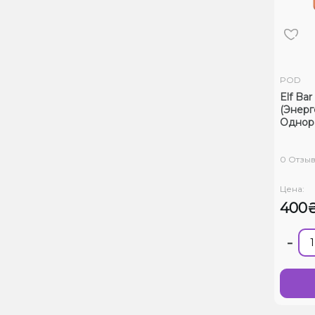
POD
Elf Ba
(Энерг
Однор
0 Отзы
Цена:
400
-