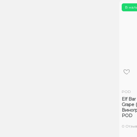
В нал
POD
Elf Ba
Grape 
Виног
POD
0 Отзы