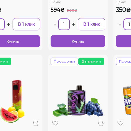
Цена:
Цена:
₴
350₴
594₴
900₴
+
-
+
-
В 1 клик
В 1 клик
Купить
Купить
ичии
Просрочка
В наличии
Проср