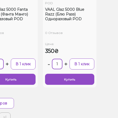
POD
laz 5000 Fanta
VAAL Glaz 5000 Blue
(Фанта Манго)
Razz (Блю Разз)
азовый POD
Одноразовый POD
ов
0 Отзывов
Цена:
350₴
+
-
+
В 1 клик
В 1 клик
Купить
Купить
аров
>|