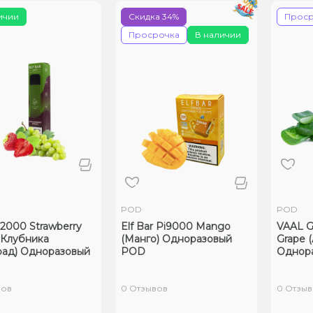
ичии
Скидка 34%
Проср
Просрочка
В наличии
POD
POD
r 2000 Strawberry
Elf Bar Pi9000 Mango
VAAL G
(Клубника
(Манго) Одноразовый
Grape 
рад) Одноразовый
POD
Однор
вов
0 Отзывов
0 Отзыв