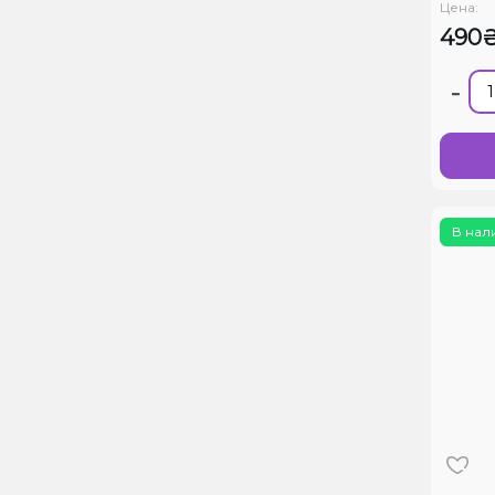
Цена:
490
-
В нал