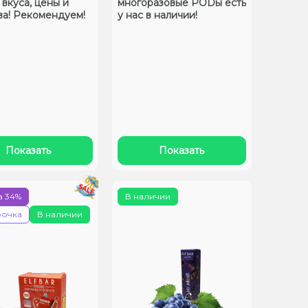
 вкуса, цены и
многоразовые PODы есть
ва! Рекомендуем!
у нас в наличии!
Показать
Показать
а 34%
В наличии
очка
В наличии