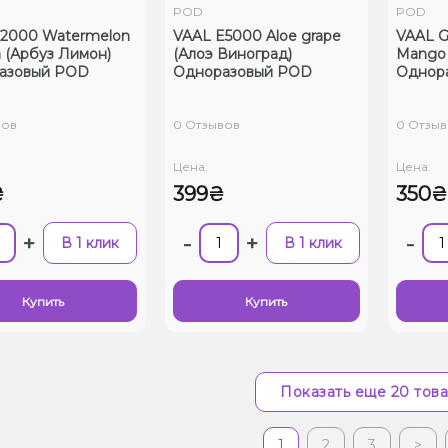
POD
POD
r 2000 Watermelon
VAAL E5000 Aloe grape
VAAL G
 (Арбуз Лимон)
(Алоэ Виноград)
Mango 
азовый POD
Одноразовый POD
Однор
вов
0 Отзывов
0 Отзыв
Цена:
Цена:
₴
399₴
350₴
+
-
+
-
В 1 клик
В 1 клик
Купить
Купить
Показать еще 20 тов
1
2
3
>