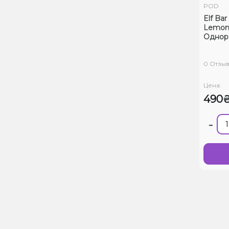
POD
Elf Ba
Lemon
Однор
0 Отзы
Цена:
490
-