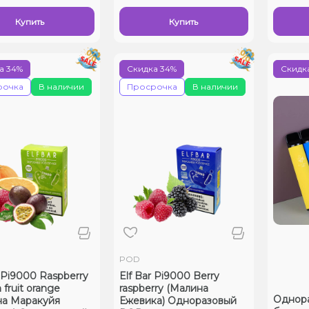
Купить
Купить
а 34%
Скидка 34%
Скидка
рочка
В наличии
Просрочка
В наличии
POD
r Pi9000 Raspberry
Elf Bar Pi9000 Berry
 fruit orange
raspberry (Малина
Однораз
на Маракуйя
Ежевика) Одноразовый