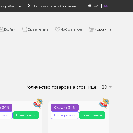
UA
RU
Доставка по всей Украине
фик работы:
Войти
Сравнение
Избранное
Корзина
Количество товаров на странице:
20
а 34%
Скидка 34%
очка
В наличии
Просрочка
В наличии