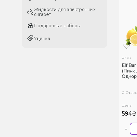
Жидкости для электронных
Жидкости для электронных
сигарет
сигарет
Подарочные наборы
Подарочные наборы
Уценка
Уценка
POD
Elf Ba
(Пинк 
Однор
0 Отзы
Цена:
594₴
-