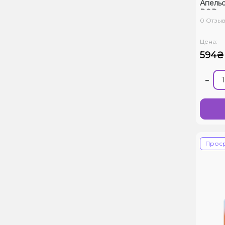
Апель
POD
0 Отзы
Цена:
594₴
-
Прос