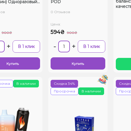
баланс
син) Одноразовый
POD
качест
вов
0 Отзывов
Цена:
594₴
900₴
900₴
+
-
+
В 1 клик
В 1 клик
Купить
Купить
рочка
В наличии
Скидка 34%
Скидк
Просрочка
В наличии
Проср