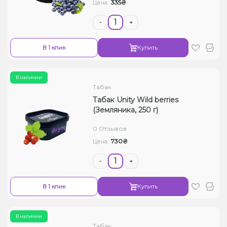
335₴
Цена:
-
+
В 1 клик
Купить
В наличии
Табак
Табак Unity Wild berries
(Земляника, 250 г)
0 Отзывов
730₴
Цена:
-
+
В 1 клик
Купить
В наличии
Табак