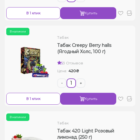
В 1 клик
Купить
В наличии
Табак
Табак Creepy Berry halls
(Ягодный Холс, 100 г)
5
3 Отзывов
420₴
Цена:
-
+
В 1 клик
Купить
В наличии
Табак
Табак 420 Light Розовый
лимонад (250 г)