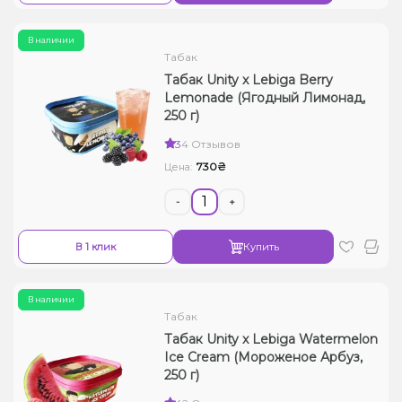
В наличии
Табак
Табак Unity x Lebiga Berry
Lemonade (Ягодный Лимонад,
250 г)
3
4 Отзывов
730₴
Цена:
-
+
В 1 клик
Купить
В наличии
Табак
Табак Unity x Lebiga Watermelon
Ice Cream (Мороженое Арбуз,
250 г)