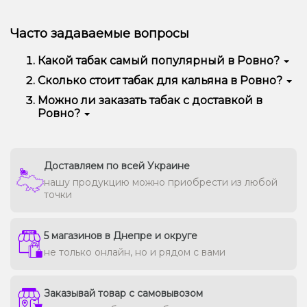
Часто задаваемые вопросы
Какой табак самый популярный в Ровно?
Чаще всего в Ровно заказывают Pixtea, Jibiar,
Сколько стоит табак для кальяна в Ровно?
Adalya, CULTt, 420, Serbetli и другие — за богатый
В среднем цена варьируется от 90 до 450 грн за
Можно ли заказать табак с доставкой в
вкус, аромат и отличную дымность.
100 г в зависимости от бренда и линейки.
Ровно?
Премиальные марки могут стоить дороже.
Да, мы доставляем кальянную забивку в Ровно
быстро и безопасно, сохраняя свежесть каждой
упаковки.
Доставляем по всей Украине
нашу продукцию можно приобрести из любой
точки
5 магазинов в Днепре и округе
не только онлайн, но и рядом с вами
Заказывай товар с самовывозом