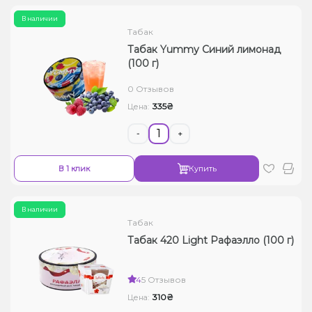
В наличии
Табак
Табак Yummy Синий лимонад
(100 г)
0 Отзывов
335₴
Цена:
-
+
В 1 клик
Купить
В наличии
Табак
Табак 420 Light Рафаэлло (100 г)
4
5 Отзывов
310₴
Цена: