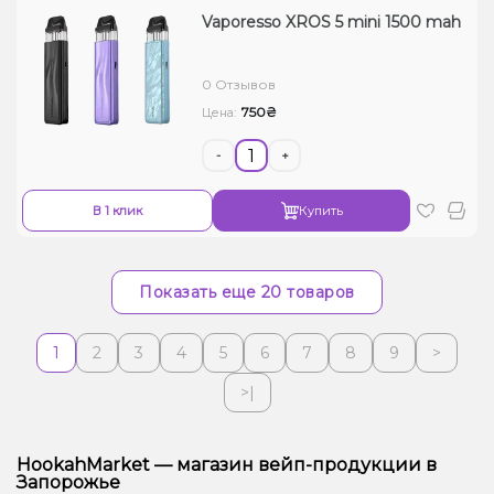
Vaporesso XROS 5 mini 1500 mah
0 Отзывов
750₴
Цена:
-
+
В 1 клик
Купить
Показать еще 20 товаров
1
2
3
4
5
6
7
8
9
>
>|
HookahMarket — магазин вейп-продукции в
Запорожье