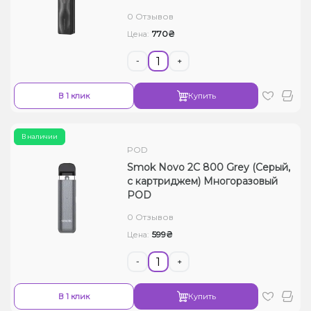
0 Отзывов
770₴
Цена:
-
+
В 1 клик
Купить
В наличии
POD
Smok Novo 2C 800 Grey (Серый,
с картриджем) Многоразовый
POD
0 Отзывов
599₴
Цена:
-
+
В 1 клик
Купить