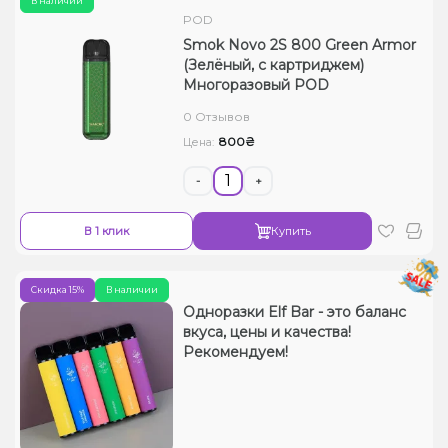
В наличии
POD
Smok Novo 2S 800 Green Armor
(Зелёный, с картриджем)
Многоразовый POD
0 Отзывов
800₴
Цена:
-
+
В 1 клик
Купить
Скидка 15%
В наличии
Одноразки Elf Bar - это баланс
вкуса, цены и качества!
Рекомендуем!