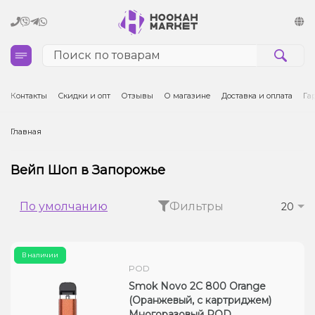
Кальяны
Контакты
Скидки и опт
Отзывы
О магазине
Доставка и оплата
Га
Табак для кальяна и кальянные смеси
Главная
Уголь для кальяна
Вейп Шоп в Запорожье
Чаши для кальяна
По умолчанию
Фильтры
20
Аксессуары для кальяна
В наличии
Электронные сигареты (POD)
POD
Smok Novo 2C 800 Orange
Комплектующие для POD
(Оранжевый, с картриджем)
Многоразовый POD