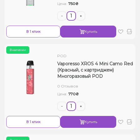
750₴
Цена:
-
+
В 1 клик
Купить
В наличии
POD
Vaporesso XROS 4 Mini Camo Red
(Красный, с картриджем)
Многоразовый POD
0 Отзывов
770₴
Цена:
-
+
В 1 клик
Купить