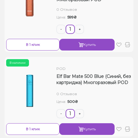
Жидкости для электронных сигарет
0 Отзывов
599₴
Цена:
Подарочные наборы
-
+
Уценка
В 1 клик
Купить
В наличии
POD
Elf Bar Mate 500 Blue (Синий, без
картриджа) Многоразовый POD
0 Отзывов
500₴
Цена:
-
+
В 1 клик
Купить