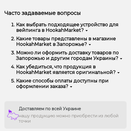
Часто задаваемые вопросы
Как выбрать подходящее устройство для
вейпинга в HookahMarket?
Если вы только начинаете пользоваться
Какие товары представлены в магазине
электронными устройствами или хотите обновить
HookahMarket в Запорожье?
текущее, специалисты HookahMarket помогут
подобрать оптимальный вариант с учетом ваших
В каталоге представлены электронные сигареты,
Можно ли оформить доставку товаров по
предпочтений, опыта использования и бюджета.
жидкости для вейпа, POD-системы, картриджи,
Запорожью и другим городам Украины?
испарители, аксессуары и другие комплектующие
от популярных производителей.
Да. HookahMarket отправляет заказы по
Как убедиться, что продукция в
Запорожью и всей Украине. После оформления
HookahMarket является оригинальной?
заказа сотрудники магазина оперативно
подготавливают товары к отправке и передают их
Магазин сотрудничает с проверенными
Какие способы оплаты доступны при
службе доставки.
поставщиками и предлагает только оригинальную
оформлении заказа?
продукцию известных брендов. Благодаря этому
покупатели получают качественные товары с
При оформлении покупки можно выбрать удобный
официальными характеристиками.
способ оплаты и доставки. Актуальные варианты
оплаты и условия получения заказа отображаются
во время оформления заказа на сайте.
Доставляем по всей Украине
нашу продукцию можно приобрести из любой
точки