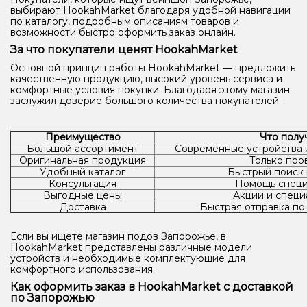
выбирают HookahMarket благодаря удобной навигации
по каталогу, подробным описаниям товаров и
возможности быстро оформить заказ онлайн.
За что покупатели ценят HookahMarket
Основной принцип работы HookahMarket — предложить
качественную продукцию, высокий уровень сервиса и
комфортные условия покупки. Благодаря этому магазин
заслужил доверие большого количества покупателей.
Преимущество
Что полу
Большой ассортимент
Современные устройства 
Оригинальная продукция
Только пр
Удобный каталог
Быстрый поиск
Консультация
Помощь специ
Выгодные цены
Акции и спец
Доставка
Быстрая отправка по
Если вы ищете магазин подов Запорожье, в
HookahMarket представлены различные модели
устройств и необходимые комплектующие для
комфортного использования.
Как оформить заказ в HookahMarket с доставкой
по Запорожью