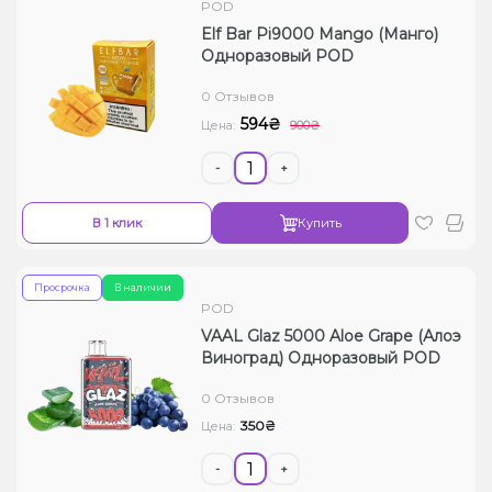
POD
Elf Bar Pi9000 Mango (Манго)
Одноразовый POD
0 Отзывов
594₴
Цена:
900₴
-
+
В 1 клик
Купить
Просрочка
В наличии
POD
VAAL Glaz 5000 Aloe Grape (Алоэ
Виноград) Одноразовый POD
0 Отзывов
350₴
Цена:
-
+