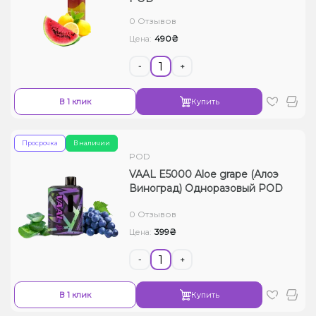
0 Отзывов
490₴
Цена:
-
+
В 1 клик
Купить
Просрочка
В наличии
POD
VAAL E5000 Aloe grape (Алоэ
Виноград) Одноразовый POD
0 Отзывов
399₴
Цена:
-
+
В 1 клик
Купить