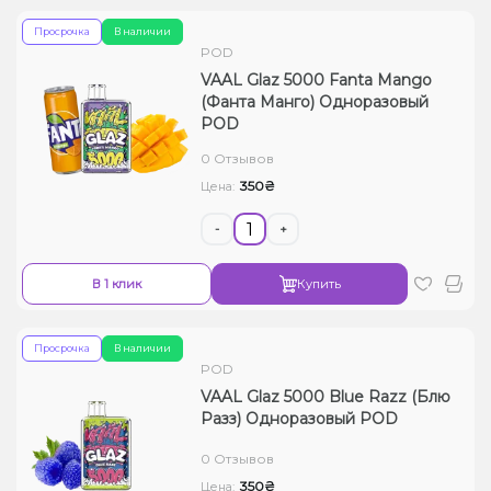
Просрочка
В наличии
POD
VAAL Glaz 5000 Fanta Mango
(Фанта Манго) Одноразовый
POD
0 Отзывов
350₴
Цена:
-
+
В 1 клик
Купить
Просрочка
В наличии
POD
VAAL Glaz 5000 Blue Razz (Блю
Разз) Одноразовый POD
0 Отзывов
350₴
Цена: