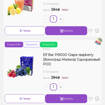
0 Отзывов
Жидкости для электронных сигарет
594₴
Цена:
900₴
Подарочные наборы
-
+
Уценка
В 1 клик
Купить
Скидка 34%
Просрочка
В наличии
POD
Elf Bar Pi9000 Grape raspberry
(Виноград Малина) Одноразовый
POD
0 Отзывов
594₴
Цена:
900₴
-
+
В 1 клик
Купить