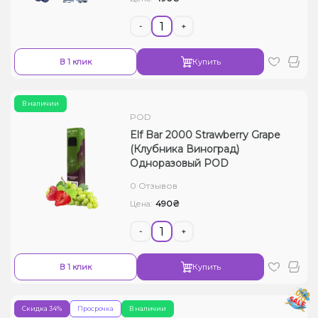
-
+
В 1 клик
Купить
В наличии
POD
Elf Bar 2000 Strawberry Grape
(Клубника Виноград)
Одноразовый POD
0 Отзывов
490₴
Цена:
-
+
В 1 клик
Купить
Скидка 34%
Просрочка
В наличии