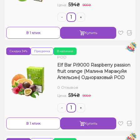
594₴
Цена:
900₴
-
+
В 1 клик
Купить
Скидка 34%
Просрочка
В наличии
POD
Elf Bar Pi9000 Raspberry passion
fruit orange (Малина Маракуйя
Апельсин) Одноразовый POD
0 Отзывов
594₴
Цена:
900₴
-
+
В 1 клик
Купить