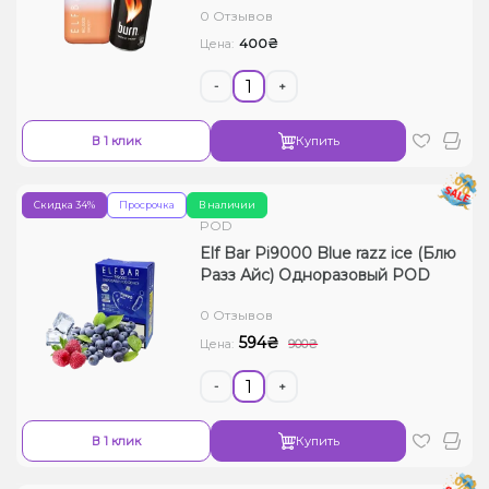
0 Отзывов
400₴
Цена:
-
+
В 1 клик
Купить
Скидка 34%
Просрочка
В наличии
POD
Elf Bar Pi9000 Blue razz ice (Блю
Разз Айс) Одноразовый POD
0 Отзывов
594₴
Цена:
900₴
-
+
В 1 клик
Купить