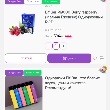
Скидка 34%
Просрочка
В наличии
POD
Elf Bar Pi9000 Berry raspberry
(Малина Ежевика) Одноразовый
POD
0 Отзывов
594₴
Цена:
900₴
-
+
В 1 клик
Купить
Скидка 15%
В наличии
Одноразки Elf Bar - это баланс
вкуса, цены и качества!
Рекомендуем!