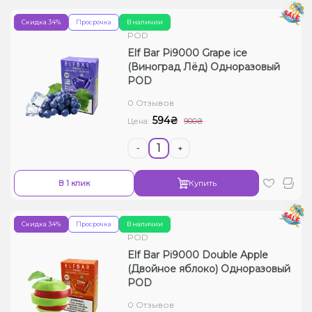
Скидка 34%
Просрочка
В наличии
POD
Elf Bar Pi9000 Grape ice
(Виноград Лёд) Одноразовый
POD
0 Отзывов
594₴
Цена:
900₴
-
+
В 1 клик
Купить
Скидка 34%
Просрочка
В наличии
POD
Elf Bar Pi9000 Double Apple
(Двойное яблоко) Одноразовый
POD
0 Отзывов