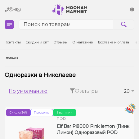
Кальяны
Контакты
Скидки и опт
Отзывы
О магазине
Доставка и оплата
Га
Табак для кальяна и кальянные смеси
Главная
Уголь для кальяна
Одноразки в Николаеве
Чаши для кальяна
По умолчанию
Фильтры
20
Аксессуары для кальяна
Скидка 34%
Просрочка
В наличии
Электронные сигареты (POD)
POD
Elf Bar Pi9000 Pink lemon (Пинк
Комплектующие для POD
Лимон) Одноразовый POD