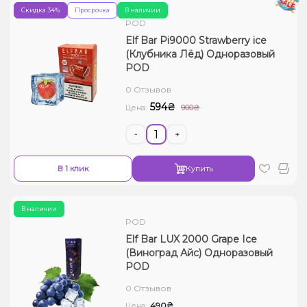
Скидка 34%
Просрочка
В наличии
POD
Elf Bar Pi9000 Strawberry ice
(Клубника Лёд) Одноразовый
POD
0 Отзывов
594₴
Цена:
900₴
-
+
В 1 клик
Купить
В наличии
POD
Elf Bar LUX 2000 Grape Ice
(Виноград Айс) Одноразовый
POD
0 Отзывов
490₴
Цена: