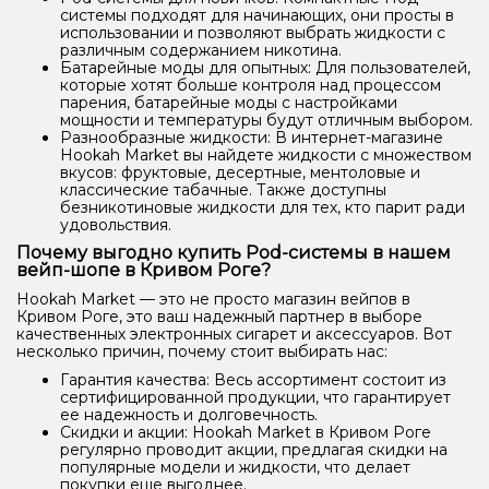
системы подходят для начинающих, они просты в
использовании и позволяют выбрать жидкости с
различным содержанием никотина.
Батарейные моды для опытных: Для пользователей,
которые хотят больше контроля над процессом
парения, батарейные моды с настройками
мощности и температуры будут отличным выбором.
Разнообразные жидкости: В интернет-магазине
Hookah Market вы найдете жидкости с множеством
вкусов: фруктовые, десертные, ментоловые и
классические табачные. Также доступны
безникотиновые жидкости для тех, кто парит ради
удовольствия.
Почему выгодно купить Pod-системы в нашем
вейп-шопе в Кривом Роге?
Hookah Market — это не просто магазин вейпов в
Кривом Роге, это ваш надежный партнер в выборе
качественных электронных сигарет и аксессуаров. Вот
несколько причин, почему стоит выбирать нас:
Гарантия качества: Весь ассортимент состоит из
сертифицированной продукции, что гарантирует
ее надежность и долговечность.
Скидки и акции: Hookah Market в Кривом Роге
регулярно проводит акции, предлагая скидки на
популярные модели и жидкости, что делает
покупки еще выгоднее.