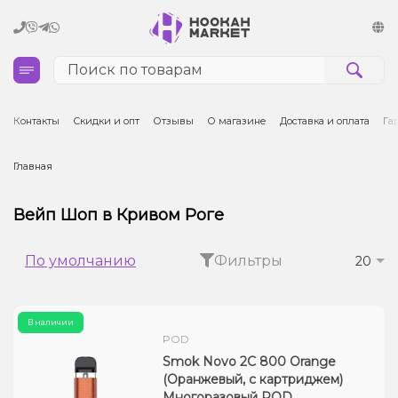
Кальяны
Контакты
Скидки и опт
Отзывы
О магазине
Доставка и оплата
Га
Табак для кальяна и кальянные смеси
Главная
Уголь для кальяна
Вейп Шоп в Кривом Роге
Чаши для кальяна
По умолчанию
Фильтры
20
Аксессуары для кальяна
В наличии
Электронные сигареты (POD)
POD
Smok Novo 2C 800 Orange
Комплектующие для POD
(Оранжевый, с картриджем)
Многоразовый POD