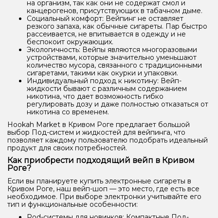
на организм, так как они не содержат смол и
канцерогенов, присутствующих в табачном дыме.
Социальный комфорт: Вейпинг не оставляет
резкого запаха, как обычные сигареты. Пар быстро
рассеивается, не впитывается в одежду и не
беспокоит окружающих.
Экологичность: Вейпы являются многоразовыми
устройствами, которые значительно уменьшают
количество мусора, связанного с традиционными
сигаретами, такими как окурки и упаковки.
Индивидуальный подход к никотину: Вейп-
жидкости бывают с различным содержанием
никотина, что дает возможность гибко
регулировать дозу и даже полностью отказаться от
никотина со временем.
Hookah Market в Кривом Роге предлагает большой
выбор Под-систем и жидкостей для вейпинга, что
позволяет каждому пользователю подобрать идеальный
продукт для своих потребностей.
Как приобрести подходящий вейп в Кривом
Роге?
Если вы планируете купить электронные сигареты в
Кривом Роге, наш вейп-шоп — это место, где есть все
необходимое. При выборе электронки учитывайте его
тип и функциональные особенности:
Pod-системы для новичков: Компактные Под-