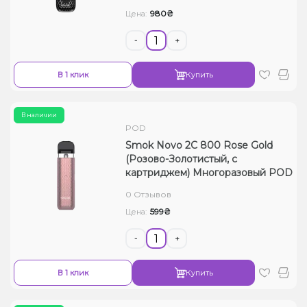
980₴
Цена:
-
+
В 1 клик
Купить
В наличии
POD
Smok Novo 2C 800 Rose Gold
(Розово-Золотистый, с
картриджем) Многоразовый POD
0 Отзывов
599₴
Цена:
-
+
В 1 клик
Купить