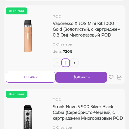
В наличии
POD
Vaporesso XROS Mini Kit 1000
Gold (Золотистый, с картриджем
0.8 Ом) Многоразовый POD
0 Отзывов
720₴
Цена:
-
+
В 1 клик
Купить
В наличии
POD
Smok Novo 5 900 Silver Black
Cobra (Серебристо-Чёрный, с
картриджем) Многоразовый POD
0 Отзывов