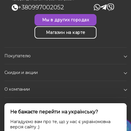
+380997002052
Мы в других городах
Магазин на карте
Покупателю
Скидки и акции
О компании
Каталог
Не бажаєте перейти на українську?
Социальные сети
Нагадуємо вам про те, що у нас є україномовна
версія сайту ;)