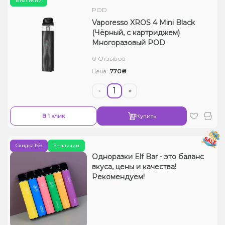
В наличии
POD
Vaporesso XROS 4 Mini Black
(Чёрный, с картриджем)
Многоразовый POD
0 Отзывов
770₴
Цена:
-
+
В 1 клик
Купить
Скидка 15%
В наличии
Одноразки Elf Bar - это баланс
вкуса, цены и качества!
Рекомендуем!