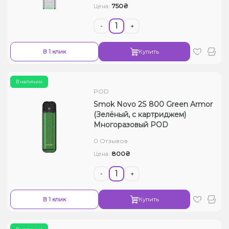
750₴
Цена:
-
+
В 1 клик
Купить
В наличии
POD
Smok Novo 2S 800 Green Armor
(Зелёный, с картриджем)
Многоразовый POD
0 Отзывов
800₴
Цена:
-
+
В 1 клик
Купить