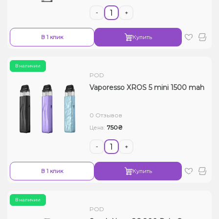
-
+
В 1 клик
Купить
В наличии
POD
Vaporesso XROS 5 mini 1500 mah
0 Отзывов
750₴
Цена:
-
+
В 1 клик
Купить
В наличии
POD