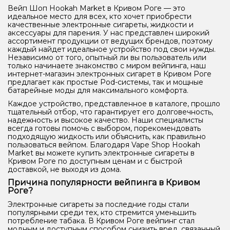
Вейп Шоп Hookah Market в Кривом Роге — это
идеальное место для всех, кто хочет приобрести
качественные электронные сигареты, жидкости и
аксессуары для парения. У нас представлен широкий
ассортимент продукции от ведущих брендов, поэтому
каждый найдет идеальное устройство под свои нужды.
Независимо от того, опытный ли вы пользователь или
только начинаете знакомство с миром вейпинга, наш
интернет-магазин электронных сигарет в Кривом Роге
предлагает как простые Pod-системы, так и мощные
батарейные моды для максимального комфорта.
Каждое устройство, представленное в каталоге, прошло
тщательный отбор, что гарантирует его долговечность,
надежность и высокое качество. Наши специалисты
всегда готовы помочь с выбором, порекомендовать
подходящую жидкость или объяснить, как правильно
пользоваться вейпом. Благодаря Vape Shop Hookah
Market вы можете купить электронные сигареты в
Кривом Роге по доступным ценам и с быстрой
доставкой, не выходя из дома.
Причина популярности вейпинга в Кривом
Роге?
Электронные сигареты за последние годы стали
популярными среди тех, кто стремится уменьшить
потребление табака. В Кривом Роге вейпинг стал
модным и доступным способом снизить вред, связанный