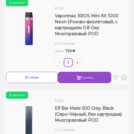
В наличии
POD
Vaporesso XROS Mini Kit 1000
Neon (Розово-фиолетовый, с
картриджем 0.8 Ом)
Многоразовый POD
0 Отзывов
720₴
Цена:
-
+
В 1 клик
Купить
В наличии
POD
Elf Bar Mate 500 Grey Black
(Серо-Чёрный, без картриджа)
Многоразовый POD
0 Отзывов