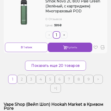
Smok Novo 2C 800 Pale Green
(Зелёный, с картриджем)
Многоразовый POD
0 Отзывов
599₴
Цена:
-
+
В 1 клик
Купить
Показать еще 20 товаров
1
2
3
4
5
6
7
8
9
>
>|
Vape Shop (Вейп Шоп) Hookah Market в Кривом
Роге