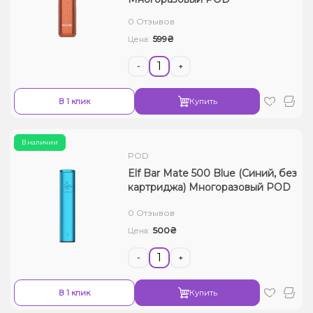
Жидкости для электронных сигарет
0 Отзывов
599₴
Цена:
Подарочные наборы
-
+
Уценка
В 1 клик
Купить
В наличии
POD
Elf Bar Mate 500 Blue (Синий, без
картриджа) Многоразовый POD
0 Отзывов
500₴
Цена:
-
+
В 1 клик
Купить