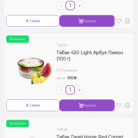
-
+
В 1 клик
Купить
В наличии
Табак
Табак 420 Light Арбуз Лимон
(100 г)
0 Отзывов
310₴
Цена:
-
+
В 1 клик
Купить
В наличии
Табак
Табак Dead Horse Red Comet