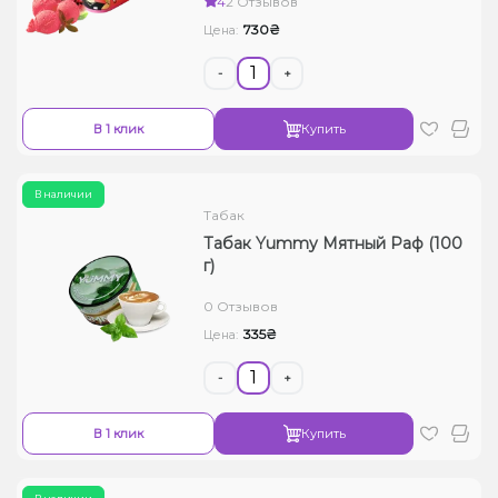
4
2 Отзывов
730₴
Цена:
-
+
В 1 клик
Купить
В наличии
Табак
Табак Yummy Мятный Раф (100
г)
0 Отзывов
335₴
Цена:
-
+
В 1 клик
Купить