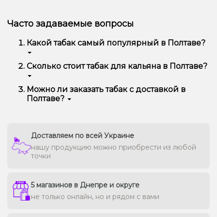
Часто задаваемые вопросы
Какой табак самый популярный в Полтаве?
Чаще всего в Полтаве заказывают Pixtea, Jibiar,
Сколько стоит табак для кальяна в Полтаве?
Adalya, CULTt, 420, Serbetli и другие — за богатый
вкус, аромат и отличную дымность.
В среднем цена варьируется от 90 до 450 грн за
Можно ли заказать табак с доставкой в
100 г в зависимости от бренда и линейки.
Полтаве?
Премиальные марки могут стоить дороже.
Да, мы доставляем кальянную забивку в Полтаве
быстро и безопасно, сохраняя свежесть каждой
упаковки.
Доставляем по всей Украине
нашу продукцию можно приобрести из любой
точки
5 магазинов в Днепре и округе
не только онлайн, но и рядом с вами