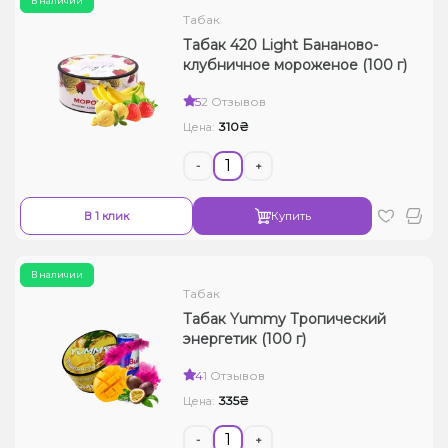
В наличии
Табак
Табак 420 Light Бананово-
клубничное мороженое (100 г)
5
2 Отзывов
310₴
Цена:
-
+
В 1 клик
Купить
В наличии
Табак
Табак Yummy Тропический
энергетик (100 г)
4
1 Отзывов
335₴
Цена:
-
+