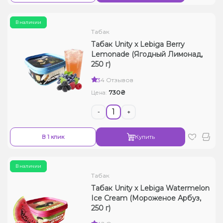
В наличии
Табак
Табак Unity x Lebiga Berry
Lemonade (Ягодный Лимонад,
250 г)
3
4 Отзывов
730₴
Цена:
-
+
В 1 клик
Купить
В наличии
Табак
Табак Unity x Lebiga Watermelon
Ice Cream (Мороженое Арбуз,
250 г)