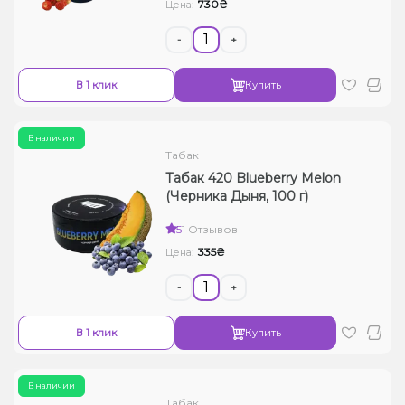
730₴
Цена:
-
+
В 1 клик
Купить
В наличии
Табак
Табак 420 Blueberry Melon
(Черника Дыня, 100 г)
5
1 Отзывов
335₴
Цена:
-
+
В 1 клик
Купить
В наличии
Табак