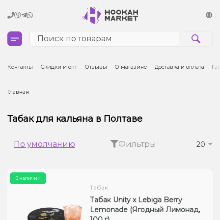
Кальяны
Контакты
Скидки и опт
Отзывы
О магазине
Доставка и оплата
Га
Табак для кальяна и кальянные смеси
Главная
Уголь для кальяна
Табак для кальяна в Полтаве
Чаши для кальяна
По умолчанию
Фильтры
20
Аксессуары для кальяна
В наличии
Электронные сигареты (POD)
Табак
Табак Unity x Lebiga Berry
Комплектующие для POD
Lemonade (Ягодный Лимонад,
100 г)