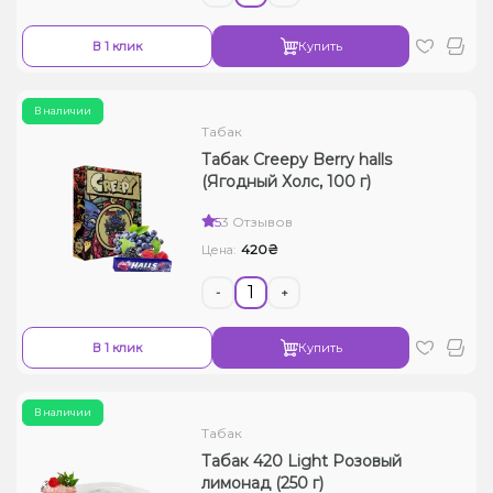
В 1 клик
Купить
В наличии
Табак
Табак Creepy Berry halls
(Ягодный Холс, 100 г)
5
3 Отзывов
420₴
Цена:
-
+
В 1 клик
Купить
В наличии
Табак
Табак 420 Light Розовый
лимонад (250 г)