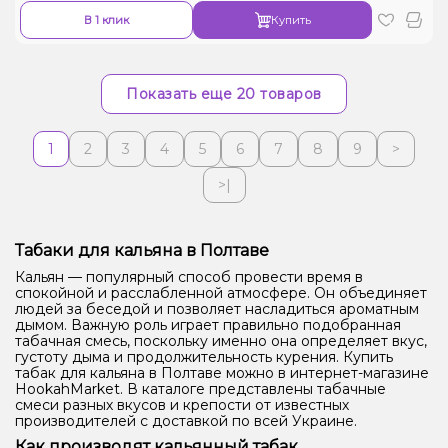
В 1 клик
Купить
Показать еще 20 товаров
1
2
3
4
5
6
7
8
9
>
>|
Табаки для кальяна в Полтаве
Кальян — популярный способ провести время в
спокойной и расслабленной атмосфере. Он объединяет
людей за беседой и позволяет насладиться ароматным
дымом. Важную роль играет правильно подобранная
табачная смесь, поскольку именно она определяет вкус,
густоту дыма и продолжительность курения. Купить
табак для кальяна в Полтаве можно в интернет-магазине
HookahMarket. В каталоге представлены табачные
смеси разных вкусов и крепости от известных
производителей с доставкой по всей Украине.
Как производят кальянный табак