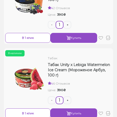
Жидкости для электронных сигарет
4
2 Отзывов
390₴
Цена:
Подарочные наборы
-
+
Уценка
В 1 клик
Купить
В наличии
Табак
Табак Unity x Lebiga Watermelon
Ice Cream (Мороженое Арбуз,
100 г)
4
6 Отзывов
390₴
Цена:
-
+
В 1 клик
Купить