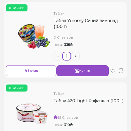
В наличии
Табак
Табак Yummy Синий лимонад
(100 г)
0 Отзывов
335₴
Цена:
-
+
В 1 клик
Купить
В наличии
Табак
Табак 420 Light Рафаэлло (100 г)
4
5 Отзывов
310₴
Цена: