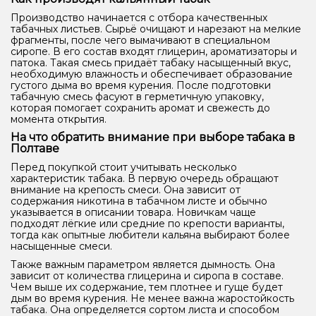
Производство начинается с отбора качественных
табачных листьев. Сырьё очищают и нарезают на мелкие
фрагменты, после чего вымачивают в специальном
сиропе. В его состав входят глицерин, ароматизаторы и
патока. Такая смесь придаёт табаку насыщенный вкус,
необходимую влажность и обеспечивает образование
густого дыма во время курения. После подготовки
табачную смесь фасуют в герметичную упаковку,
которая помогает сохранить аромат и свежесть до
момента открытия.
На что обратить внимание при выборе табака в
Полтаве
Перед покупкой стоит учитывать несколько
характеристик табака. В первую очередь обращают
внимание на крепость смеси. Она зависит от
содержания никотина в табачном листе и обычно
указывается в описании товара. Новичкам чаще
подходят лёгкие или средние по крепости варианты,
тогда как опытные любители кальяна выбирают более
насыщенные смеси.
Также важным параметром является дымность. Она
зависит от количества глицерина и сиропа в составе.
Чем выше их содержание, тем плотнее и гуще будет
дым во время курения. Не менее важна жаростойкость
табака. Она определяется сортом листа и способом