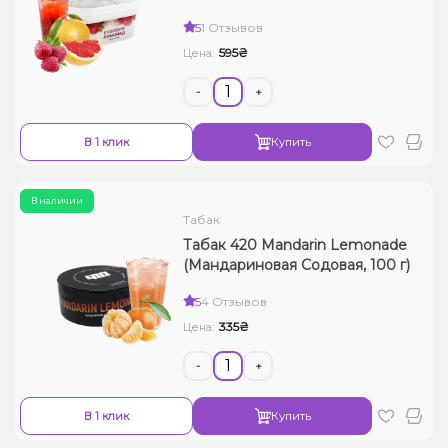
5
1 Отзывов
595₴
Цена:
-
+
В 1 клик
Купить
В наличии
Табак
Табак 420 Mandarin Lemonade
(Мандариновая Содовая, 100 г)
5
4 Отзывов
335₴
Цена:
-
+
В 1 клик
Купить