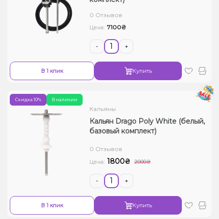
Жидкости для электронных сигарет
0 Отзывов
7100₴
Цена:
Подарочные наборы
-
+
Уценка
В 1 клик
Купить
Скидка 10%
В наличии
Кальяны
Кальян Drago Poly White (белый,
базовый комплект)
0 Отзывов
1800₴
Цена:
2000₴
-
+
В 1 клик
Купить