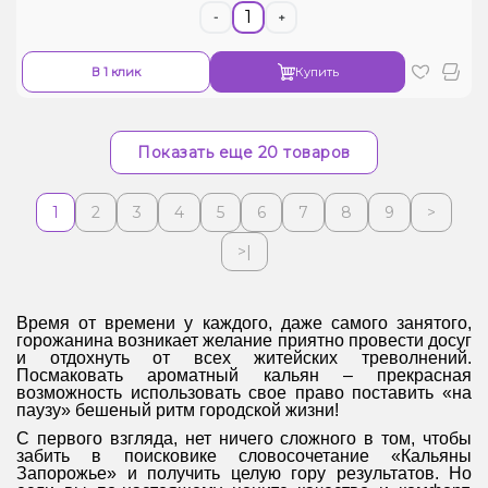
-
+
В 1 клик
Купить
Показать еще 20 товаров
1
2
3
4
5
6
7
8
9
>
>|
Время от времени у каждого, даже самого занятого,
горожанина возникает желание приятно провести досуг
и отдохнуть от всех житейских треволнений.
Посмаковать ароматный кальян – прекрасная
возможность использовать свое право поставить «на
паузу» бешеный ритм городской жизни!
С первого взгляда, нет ничего сложного в том, чтобы
забить в поисковике словосочетание «Кальяны
Запорожье
» и получить целую гору результатов. Но