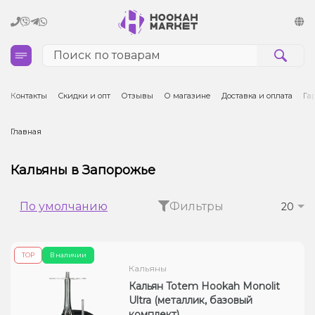
Кальяны
Контакты
Скидки и опт
Отзывы
О магазине
Доставка и оплата
Га
Табак для кальяна и кальянные смеси
Главная
Уголь для кальяна
Кальяны в Запорожье
Чаши для кальяна
По умолчанию
Фильтры
20
Аксессуары для кальяна
ТОР
В наличии
Электронные сигареты (POD)
Кальяны
Кальян Totem Hookah Monolit
Комплектующие для POD
Ultra (металлик, базовый
комплект)