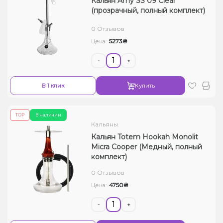
Кальян Amy SS 09 Clear
(прозрачный, полный комплект)
0 Отзывов
5273₴
Цена:
-
+
В 1 клик
Купить
ТОР
В наличии
Кальяны
Кальян Totem Hookah Monolit
Micra Cooper (Медный, полный
комплект)
0 Отзывов
4750₴
Цена:
-
+