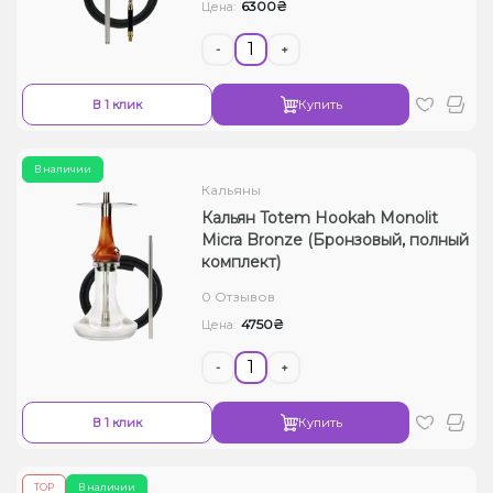
6300₴
Цена:
-
+
В 1 клик
Купить
В наличии
Кальяны
Кальян Totem Hookah Monolit
Micra Bronze (Бронзовый, полный
комплект)
0 Отзывов
4750₴
Цена:
-
+
В 1 клик
Купить
ТОР
В наличии