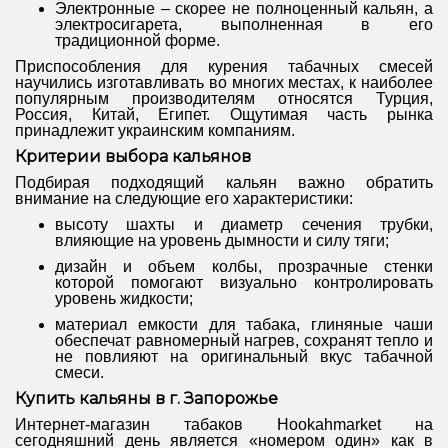
Электронные – скорее не полноценный кальян, а
электросигарета, выполненная в его
традиционной форме.
Приспособления для курения табачных смесей
научились изготавливать во многих местах, к наиболее
популярным производителям относятся Турция,
Россия, Китай, Египет. Ощутимая часть рынка
принадлежит украинским компаниям.
Критерии выбора кальянов
Подбирая подходящий кальян важно обратить
внимание на следующие его характеристики:
высоту шахты и диаметр сечения трубки,
влияющие на уровень дымности и силу тяги;
дизайн и объем колбы, прозрачные стенки
которой помогают визуально контролировать
уровень жидкости;
материал емкости для табака, глиняные чаши
обеспечат равномерный нагрев, сохранят тепло и
не повлияют на оригинальный вкус табачной
смеси.
Купить кальяны в г. Запорожье
Интернет-магазин табаков
Hookahmarket на
сегодняшний день является «номером один» как в