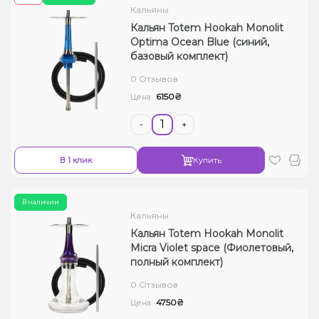
Кальяны
Кальян Totem Hookah Monolit
Optima Ocean Blue (синий,
базовый комплект)
0 Отзывов
6150₴
Цена:
-
+
В 1 клик
Купить
В наличии
Кальяны
Кальян Totem Hookah Monolit
Micra Violet space (Фиолетовый,
полный комплект)
0 Отзывов
4750₴
Цена: