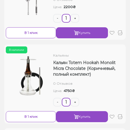
2200₴
Цена:
-
+
В 1 клик
Купить
В наличии
Кальяны
Кальян Totem Hookah Monolit
Micra Chocolate (Коричневый,
полный комплект)
0 Отзывов
4750₴
Цена:
-
+
В 1 клик
Купить