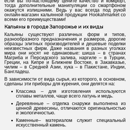
если вы по-настоящему цените качество и комфорт,
тогда дополнительные манипуляции со смартфоном
окажутся излишними. Ведь у вас всегда под рукой
онлайн-магазин кальянной продукции Hookahmarket со
всеми его преимуществами
!
Кальяны в городе Запорожье
и их виды
Кальяны существуют различных форм и типов,
разнообразного предназначения и размеров, дорогие
образцы элитных производителей и дешевые поделки
неизвестных фирм. Даже названия в разных уголках
мира они носят не одинаковые: шиша – в странах
Магриба и Персидского залива, наргиле – в Турции,
Греции, на Кипре и Ближнем Востоке, в Закавказье,
чилим – в Средней Азии, хука – в Пакистане, Индии,
Бангладеш.
В зависимости от вида сырья, из которого, в основном,
сделаны эти приборы для курения, они делятся на:
Классика – для изготовления используются
сплавы металлов, чаще всего латунь и медь.
Деревянные – отделка снаружи выполнена из
ценной древесины, отличаются оригинальностью
и экологичностью.
Каменные– материалом служит специальный
искусственный камень.