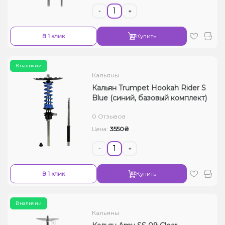
-
+
В 1 клик
Купить
В наличии
Кальяны
Кальян Trumpet Hookah Rider S
Blue (синий, базовый комплект)
0 Отзывов
3550₴
Цена:
-
+
В 1 клик
Купить
В наличии
Кальяны