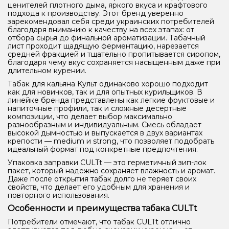
ценителей плотного дыма, яркого вкуса и крафтового
подхода к производству. Этот бренд уверенно
зарекомендовал себя среди украинских потребителей
благодаря вниманию к качеству на всех этапах: от
отбора сырья до финальной ароматизации. Табачный
лист проходит щадящую ферментацию, нарезается
средней фракцией и тщательно пропитывается сиропом,
благодаря чему вкус сохраняется насыщенным даже при
длительном курении.
Табак для кальяна Культ одинаково хорошо подходит
как для новичков, так и для опытных курильщиков. В
линейке бренда представлены как легкие фруктовые и
напиточные профили, так и сложные десертные
композиции, что делает выбор максимально
разнообразным и индивидуальным. Смесь обладает
высокой дымностью и выпускается в двух вариантах
крепости — medium и strong, что позволяет подобрать
идеальный формат под конкретные предпочтения.
Упаковка заправки CULTt — это герметичный зип-лок
пакет, который надежно сохраняет влажность и аромат.
Даже после открытия табак долго не теряет своих
свойств, что делает его удобным для хранения и
повторного использования.
Особенности и преимущества табака CULTt
Потребители отмечают, что табак CULTt отлично