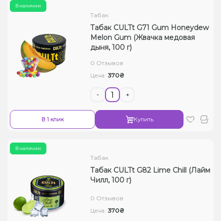
В наличии
Табак
Табак CULTt G71 Gum Honeydew
Melon Gum (Жвачка медовая
дыня, 100 г)
0 Отзывов
370₴
Цена:
-
+
В 1 клик
Купить
В наличии
Табак
Табак CULTt G82 Lime Chill (Лайм
Чилл, 100 г)
0 Отзывов
370₴
Цена: