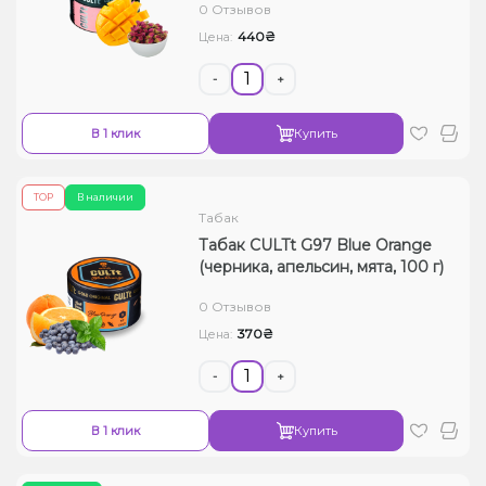
0 Отзывов
440₴
Цена:
-
+
В 1 клик
Купить
ТОР
В наличии
Табак
Табак CULTt G97 Blue Orange
(черника, апельсин, мята, 100 г)
0 Отзывов
370₴
Цена:
-
+
В 1 клик
Купить