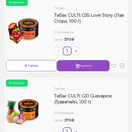
В наличии
Табак
Табак CULTt G35 Love Story (Лав
Стори, 100 г)
0 Отзывов
370₴
Цена:
-
+
В 1 клик
Купить
В наличии
Табак
Табак CULTt G31 Guavapine
(Гуавапайн, 100 г)
0 Отзывов
370₴
Цена:
-
+