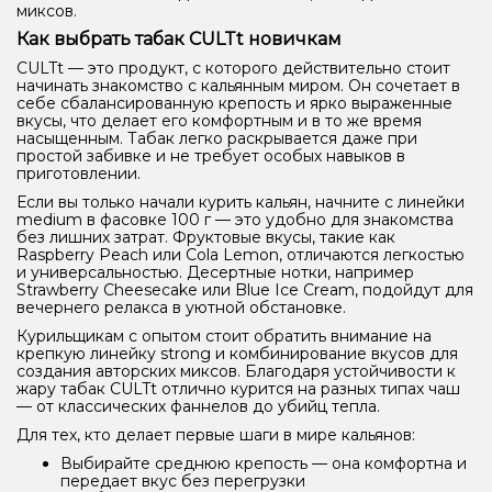
миксов.
Как выбрать табак CULTt новичкам
CULTt — это продукт, с которого действительно стоит
начинать знакомство с кальянным миром. Он сочетает в
себе сбалансированную крепость и ярко выраженные
вкусы, что делает его комфортным и в то же время
насыщенным. Табак легко раскрывается даже при
простой забивке и не требует особых навыков в
приготовлении.
Если вы только начали курить кальян, начните с линейки
medium в фасовке 100 г — это удобно для знакомства
без лишних затрат. Фруктовые вкусы, такие как
Raspberry Peach или Cola Lemon, отличаются легкостью
и универсальностью. Десертные нотки, например
Strawberry Cheesecake или Blue Ice Cream, подойдут для
вечернего релакса в уютной обстановке.
Курильщикам с опытом стоит обратить внимание на
крепкую линейку strong и комбинирование вкусов для
создания авторских миксов. Благодаря устойчивости к
жару табак CULTt отлично курится на разных типах чаш
— от классических фаннелов до убийц тепла.
Для тех, кто делает первые шаги в мире кальянов:
Выбирайте среднюю крепость — она комфортна и
передает вкус без перегрузки