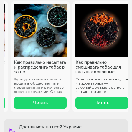
к
Как правильно насыпать
Как правильно
и распределить табак в
смешивать табак для
чаше
кальяна: основные
способы?
Культура кальяна плотно
Смешивание разных вкусов
вошла в общественные
и видов табака —
мероприятия и в качестве
высочайшее мастерство в
досуга с друзьями. Однако
кальянном деле.
если..
Правильно создать ..
Читать
Читать
Доставляем по всей Украине