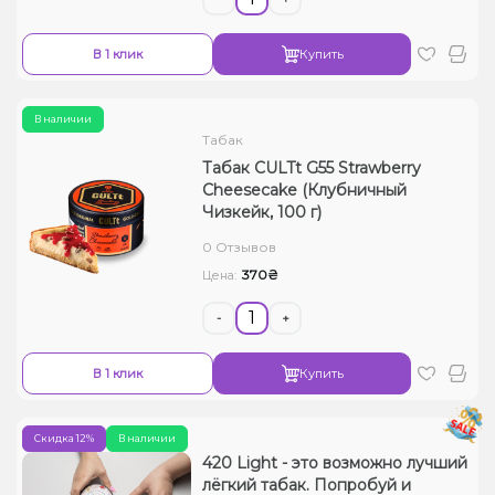
В 1 клик
Купить
В наличии
Табак
Табак CULTt G55 Strawberry
Cheesecake (Клубничный
Чизкейк, 100 г)
0 Отзывов
370₴
Цена:
-
+
В 1 клик
Купить
Скидка 12%
В наличии
420 Light - это возможно лучший
лёгкий табак. Попробуй и