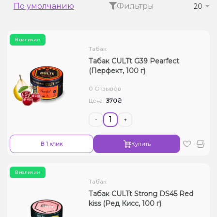
По умолчанию
Фильтры
20
Жидкости для электронных сигарет
Подарочные наборы
В наличии
Табак
Уценка
Табак CULTt G39 Pearfect
(Перфект, 100 г)
0 Отзывов
370₴
Цена:
-
+
В 1 клик
Купить
В наличии
Табак
Табак CULTt Strong DS45 Red
kiss (Ред Кисс, 100 г)