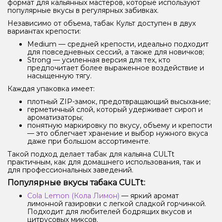
формат для кальянных мастеров, которые используют
популярные вкусы в регулярных забивках.
Независимо от объема, табак Культ доступен в двух
вариантах крепости:
Medium — средней крепости, идеально подходит
для повседневных сессий, а также для новичков;
Strong — усиленная версия для тех, кто
предпочитает более выраженное воздействие и
насыщенную тягу.
Каждая упаковка имеет:
плотный ZIP-замок, предотвращающий высыхание;
герметичный слой, который удерживает сироп и
ароматизаторы;
понятную маркировку по вкусу, объему и крепости
— это облегчает хранение и выбор нужного вкуса
даже при большом ассортименте.
Такой подход делает табак для кальяна CULTt
практичным, как для домашнего использования, так и
для профессиональных заведений.
Популярные вкусы табака CULTt:
Cola Lemon (Кола Лимон)
— яркий аромат
лимонной газировки с легкой сладкой горчинкой.
Подходит для любителей бодрящих вкусов и
цитрусовых миксов.