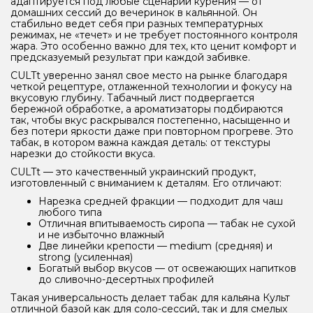
адаптируется под любые сценарии курения — от
домашних сессий до вечеринок в кальянной. Он
стабильно ведет себя при разных температурных
режимах, не «течет» и не требует постоянного контроля
жара. Это особенно важно для тех, кто ценит комфорт и
предсказуемый результат при каждой забивке.
CULTt уверенно занял свое место на рынке благодаря
четкой рецептуре, отлаженной технологии и фокусу на
вкусовую глубину. Табачный лист подвергается
бережной обработке, а ароматизаторы подбираются
так, чтобы вкус раскрывался постепенно, насыщенно и
без потери яркости даже при повторном прогреве. Это
табак, в котором важна каждая деталь: от текстуры
нарезки до стойкости вкуса.
CULTt — это качественный украинский продукт,
изготовленный с вниманием к деталям. Его отличают:
Нарезка средней фракции — подходит для чаш
любого типа
Отличная впитываемость сиропа — табак не сухой
и не избыточно влажный
Две линейки крепости — medium (средняя) и
strong (усиленная)
Богатый выбор вкусов — от освежающих напитков
до сливочно-десертных профилей
Такая универсальность делает табак для кальяна Культ
отличной базой как для соло-сессий, так и для смелых