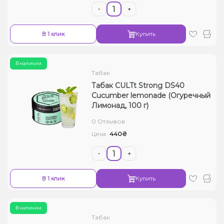
-
+
В 1 клик
Купить
В наличии
Табак
Табак CULTt Strong DS40
Cucumber lemonade (Огуречный
Лимонад, 100 г)
0 Отзывов
440₴
Цена:
-
+
В 1 клик
Купить
В наличии
Табак