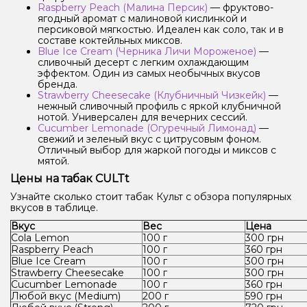
Raspberry Peach (Малина Персик)
— фруктово-
ягодный аромат с малиновой кислинкой и
персиковой мягкостью. Идеален как соло, так и в
составе коктейльных миксов.
Blue Ice Cream (Черника Личи Мороженое)
—
сливочный десерт с легким охлаждающим
эффектом. Один из самых необычных вкусов
бренда.
Strawberry Cheesecake (Клубничный Чизкейк)
—
нежный сливочный профиль с яркой клубничной
нотой. Универсален для вечерних сессий.
Cucumber Lemonade (Огуречный Лимонад)
—
свежий и зеленый вкус с цитрусовым фоном.
Отличный выбор для жаркой погоды и миксов с
мятой.
Цены на табак CULTt
Узнайте сколько стоит табак Культ с обзора популярных
вкусов в таблице.
Вкус
Вес
Цена
Cola Lemon
100 г
300 грн
Raspberry Peach
100 г
360 грн
Blue Ice Cream
100 г
300 грн
Strawberry Cheesecake
100 г
300 грн
Cucumber Lemonade
100 г
360 грн
Любой вкус (Medium)
200 г
590 грн