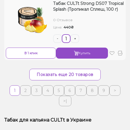
Табак CULTt Strong DS07 Tropical
Splash (Тропикал Сплеш, 100 г)
0 Отзывов
440₴
Цена:
-
+
В 1 клик
Купить
Показать еще 20 товаров
1
2
3
4
5
6
7
8
9
>
>|
Табак для кальяна CULTt в Украине