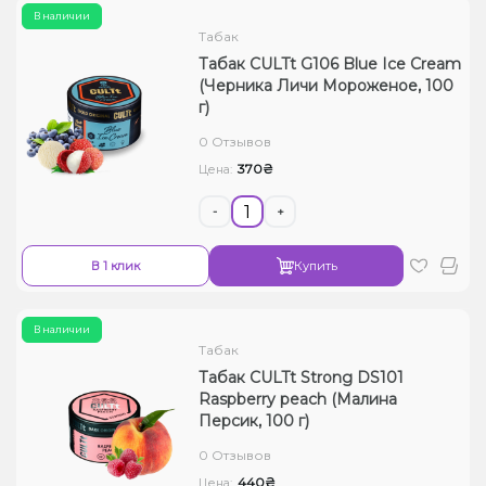
В наличии
Табак
Табак CULTt G106 Blue Ice Cream
(Черника Личи Мороженое, 100
г)
0 Отзывов
370₴
Цена:
-
+
В 1 клик
Купить
В наличии
Табак
Табак CULTt Strong DS101
Raspberry peach (Малина
Персик, 100 г)
0 Отзывов
440₴
Цена: