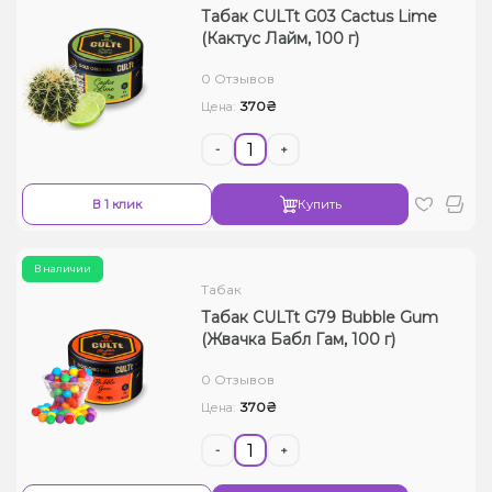
Табак CULTt G03 Cactus Lime
(Кактус Лайм, 100 г)
0 Отзывов
370₴
Цена:
-
+
В 1 клик
Купить
В наличии
Табак
Табак CULTt G79 Bubble Gum
(Жвачка Бабл Гам, 100 г)
0 Отзывов
370₴
Цена:
-
+