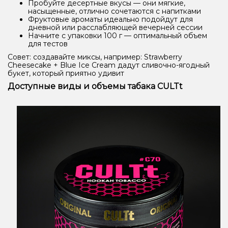
Пробуйте десертные вкусы — они мягкие,
насыщенные, отлично сочетаются с напитками
Фруктовые ароматы идеально подойдут для
дневной или расслабляющей вечерней сессии
Начните с упаковки 100 г — оптимальный объем
для тестов
Совет: создавайте миксы, например: Strawberry
Cheesecake + Blue Ice Cream дадут сливочно-ягодный
букет, который приятно удивит
Доступные виды и объемы табака CULTt