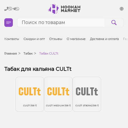
Кальяны
Контакты
Скидки и опт
Отзывы
О магазине
Доставка и оплата
Га
Табак для кальяна и кальянные смеси
Главная
Табак
Табак CULTt
Уголь для кальяна
Табак для кальяна CULTt
Чаши для кальяна
Аксессуары для кальяна
CULTT (100 Г)
CULTT MEDIUM (100 Г)
CULTT STRONG (100 Г)
Электронные сигареты (POD)
Комплектующие для POD