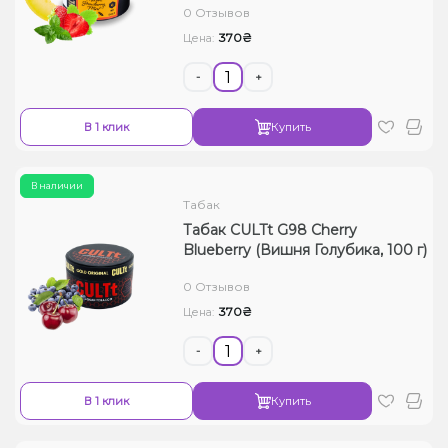
0 Отзывов
370₴
Цена:
-
+
В 1 клик
Купить
В наличии
Табак
Табак CULTt G98 Cherry
Blueberry (Вишня Голубика, 100 г)
0 Отзывов
370₴
Цена:
-
+
В 1 клик
Купить