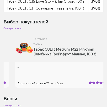
Табак CULTt G35 Love Story (Лав Стори, 100 г)
370₴
Табак CULTt G31 Guavapine (Гуавапайн, 100 г)
370₴
Выбор покупателей
Cмотреть все
1 Отзывов
Табак
Табак CULTt Medium M22 Pinkman
(Клубника Грейпфрут Малина, 100 г)
..
Анонимный отзыв
07 октября
Блоги
Cмотреть все