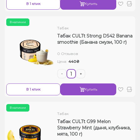
В 1 клик
Купить
В наличии
Табак
Табак CULTt Strong DS42 Banana
smoothie (Банана смузи, 100 г)
0 Отзывов
440₴
Цена:
-
+
В 1 клик
Купить
В наличии
Табак
Табак CULTt G99 Melon
Strawberry Mint (дыня, клубника,
мята, 100 г)