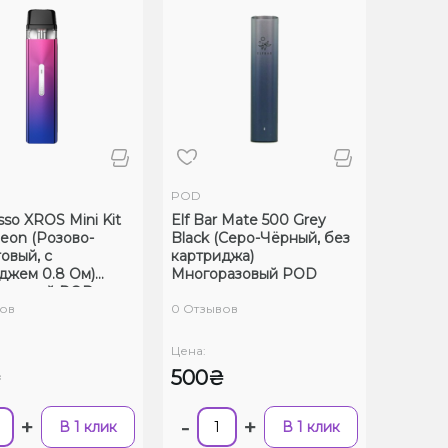
POD
sso XROS Mini Kit
Elf Bar Mate 500 Grey
eon (Розово-
Black (Серо-Чёрный, без
овый, с
картриджа)
джем 0.8 Ом)
Многоразовый POD
разовый POD
ов
0 Отзывов
Цена:
₴
500₴
+
-
+
В 1 клик
В 1 клик