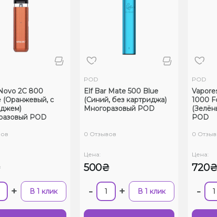
POD
POD
Novo 2C 800
Elf Bar Mate 500 Blue
Vapore
 (Оранжевый, с
(Синий, без картриджа)
1000 F
иджем)
Многоразовый POD
(Зелён
разовый POD
POD
вов
0 Отзывов
0 Отзыв
Цена:
Цена:
₴
500₴
720
+
-
+
-
В 1 клик
В 1 клик