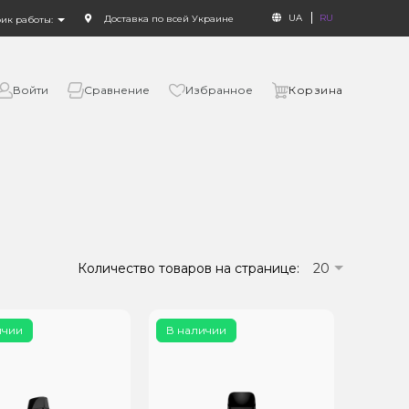
UA
RU
Доставка по всей Украине
фик работы:
Войти
Сравнение
Избранное
Корзина
Количество товаров на странице:
20
ичии
В наличии