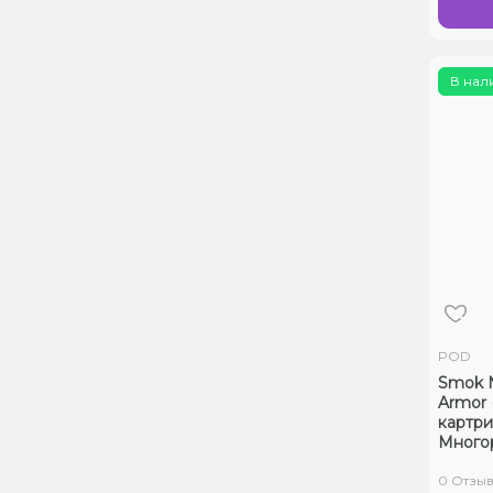
В нал
POD
Smok N
Armor 
картр
Много
0 Отзы