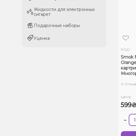
Жидкости для электронных
Жидкости для электронных
сигарет
сигарет
Подарочные наборы
Подарочные наборы
Уценка
Уценка
POD
Smok 
Orange
картр
Много
0 Отзы
Цена:
599
-