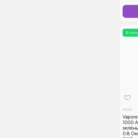
В нал
POD
Vapore
1000 A
зелёны
0.8 Ом