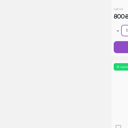
Цена:
800
-
В нал