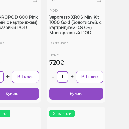
POD
PROPOD 800 Pink
Vaporesso XROS Mini Kit
ый, с картриджем)
1000 Gold (Золотистый, с
разовый POD
картриджем 0.8 Ом)
Многоразовый POD
ов
0 Отзывов
Цена:
₴
720₴
+
-
+
В 1 клик
В 1 клик
Купить
Купить
ичии
В наличии