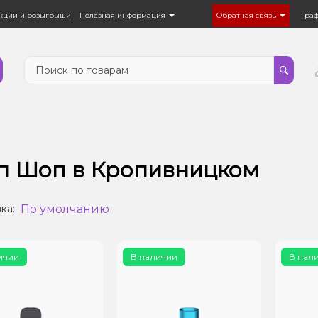
кции и розыгрыши
Полезная информация
Обратная связь
Гра
п Шоп в Кропивницком
По умолчанию
ка:
ичии
В наличии
В нал