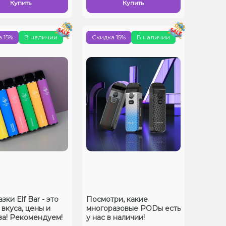
Купить
Купить
 15%
В наличии
Скидка 15%
В наличии
ки Elf Bar - это
Посмотри, какие
 вкуса, цены и
многоразовые PODы есть
ва! Рекомендуем!
у нас в наличии!