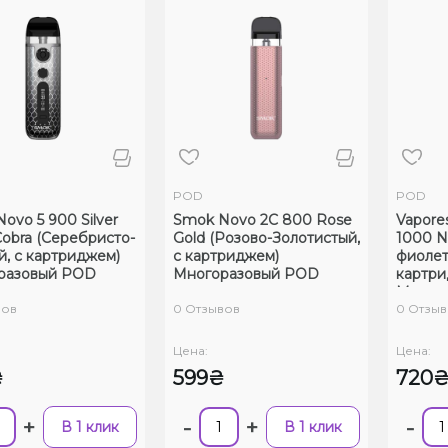
POD
POD
ovo 5 900 Silver
Smok Novo 2C 800 Rose
Vapore
Cobra (Серебристо-
Gold (Розово-Золотистый,
1000 N
, с картриджем)
с картриджем)
фиолет
разовый POD
Многоразовый POD
картри
Много
вов
0 Отзывов
0 Отзыв
Цена:
Цена:
₴
599₴
720
+
-
+
-
В 1 клик
В 1 клик