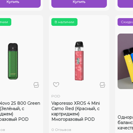
Купить
Купить
ичии
В наличии
Скидка
POD
ovo 2S 800 Green
Vaporesso XROS 4 Mini
(Зелёный, с
Camo Red (Красный, с
иджем)
картриджем)
Однораз
разовый POD
Многоразовый POD
баланс
качест
вов
0 Отзывов