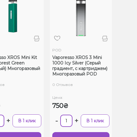
POD
sso XROS Mini Kit
Vaporesso XROS 3 Mini
orest Green
1000 Icy Silver (Серый
ый) Многоразовый
градиент, с картриджем)
Многоразовый POD
ов
0 Отзывов
Цена:
₴
750₴
+
-
+
В 1 клик
В 1 клик