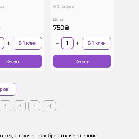
ов
0 Отзывов
Цена:
₴
750₴
+
-
+
В 1 клик
В 1 клик
Купить
Купить
аров
8
9
>
>|
всех, кто хочет приобрести качественные