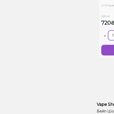
POD
0 Отзы
Цена:
720
-
Vape Sh
Вейп Шоп