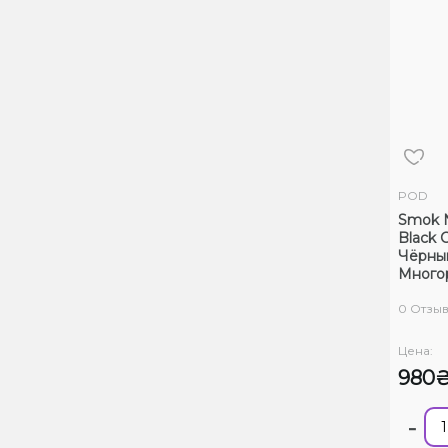
POD
Smok N
Black 
Чёрный
Много
0 Отзы
Цена:
980
-