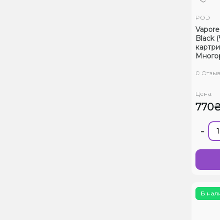
POD
Vapore
Black 
картр
Много
0 Отзы
Цена:
770
-
В нал