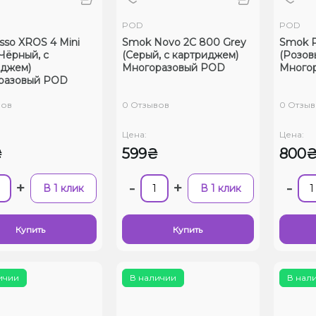
POD
POD
sso XROS 4 Mini
Smok Novo 2C 800 Grey
Smok 
(Чёрный, с
(Серый, с картриджем)
(Розов
иджем)
Многоразовый POD
Много
разовый POD
вов
0 Отзывов
0 Отзыв
Цена:
Цена:
₴
599₴
800
+
-
+
-
В 1 клик
В 1 клик
Купить
Купить
ичии
В наличии
В нал