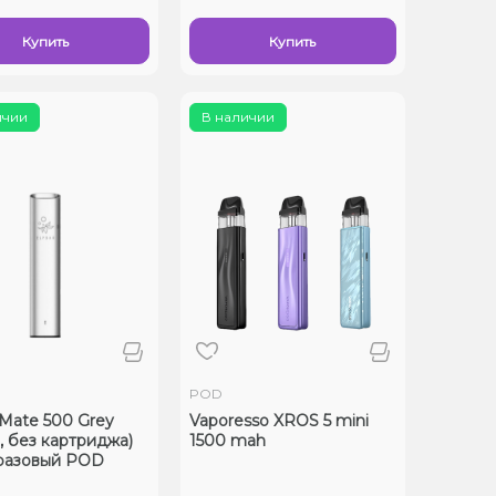
Купить
Купить
ичии
В наличии
POD
 Mate 500 Grey
Vaporesso XROS 5 mini
, без картриджа)
1500 mah
разовый POD