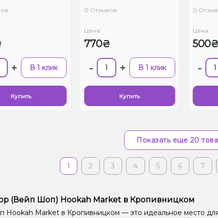
вов
0 Отзывов
0 Отзыв
Цена:
Цена:
₴
770₴
500
+
-
+
-
В 1 клик
В 1 клик
Купить
Купить
Показать еще 20 тов
1
2
3
4
5
6
7
op (Вейп Шоп) Hookah Market в Кропивницком
 Hookah Market в Кропивницком — это идеальное место для 