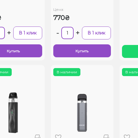
Цена:
₴
770₴
+
-
+
В 1 клик
В 1 клик
Купить
Купить
ичии
В наличии
В нал