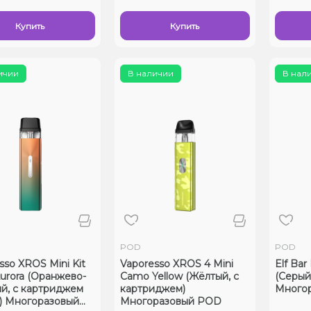
Купить
Купить
ичии
В наличии
В нал
POD
POD
sso XROS Mini Kit
Vaporesso XROS 4 Mini
Elf Bar
urora (Оранжево-
Camo Yellow (Жёлтый, с
(Серый
й, с картриджем
картриджем)
Много
) Многоразовый
Многоразовый POD