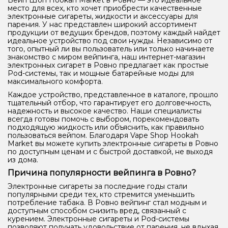
Вейп Шоп Hookah Market в Ровно — это идеальное
место для всех, кто хочет приобрести качественные
электронные сигареты, жидкости и аксессуары для
парения. У нас представлен широкий ассортимент
продукции от ведущих брендов, поэтому каждый найдет
идеальное устройство под свои нужды. Независимо от
того, опытный ли вы пользователь или только начинаете
знакомство с миром вейпинга, наш интернет-магазин
электронных сигарет в Ровно предлагает как простые
Pod-системы, так и мощные батарейные моды для
максимального комфорта.
Каждое устройство, представленное в каталоге, прошло
тщательный отбор, что гарантирует его долговечность,
надежность и высокое качество. Наши специалисты
всегда готовы помочь с выбором, порекомендовать
подходящую жидкость или объяснить, как правильно
пользоваться вейпом. Благодаря Vape Shop Hookah
Market вы можете купить электронные сигареты в Ровно
по доступным ценам и с быстрой доставкой, не выходя
из дома.
Причина популярности вейпинга в Ровно?
Электронные сигареты за последние годы стали
популярными среди тех, кто стремится уменьшить
потребление табака. В Ровно вейпинг стал модным и
доступным способом снизить вред, связанный с
курением. Электронные сигареты и Pod-системы
позволяют получать удовольствие от парения, не вдыхая