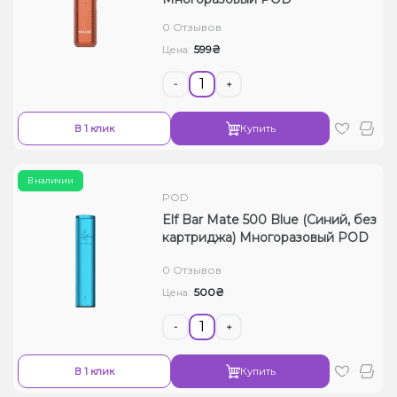
Жидкости для электронных сигарет
0 Отзывов
599₴
Цена:
Подарочные наборы
-
+
Уценка
В 1 клик
Купить
В наличии
POD
Elf Bar Mate 500 Blue (Синий, без
картриджа) Многоразовый POD
0 Отзывов
500₴
Цена:
-
+
В 1 клик
Купить