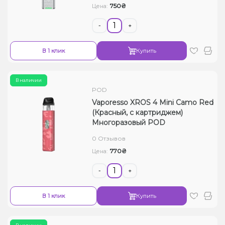
750₴
Цена:
-
+
В 1 клик
Купить
В наличии
POD
Vaporesso XROS 4 Mini Camo Red
(Красный, с картриджем)
Многоразовый POD
0 Отзывов
770₴
Цена:
-
+
В 1 клик
Купить