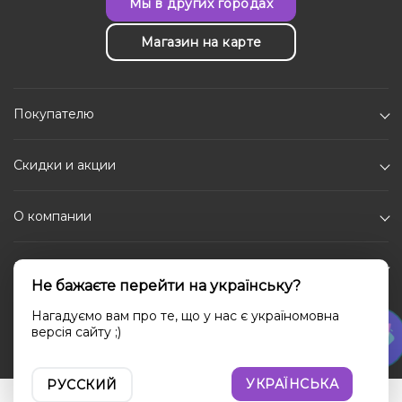
Мы в других городах
Магазин на карте
Покупателю
Скидки и акции
О компании
Каталог
Не бажаєте перейти на українську?
Социальные сети
Нагадуємо вам про те, що у нас є україномовна
версія сайту ;)
УКРАЇНСЬКА
РУССКИЙ