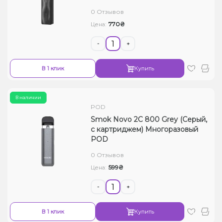
0 Отзывов
770₴
Цена:
-
+
В 1 клик
Купить
В наличии
POD
Smok Novo 2C 800 Grey (Серый,
с картриджем) Многоразовый
POD
0 Отзывов
599₴
Цена:
-
+
В 1 клик
Купить