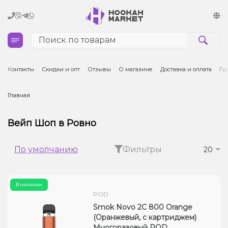
Кальяны
Контакты
Скидки и опт
Отзывы
О магазине
Доставка и оплата
Га
Табак для кальяна и кальянные смеси
Главная
Уголь для кальяна
Вейп Шоп в Ровно
Чаши для кальяна
По умолчанию
Фильтры
20
Аксессуары для кальяна
В наличии
Электронные сигареты (POD)
POD
Smok Novo 2C 800 Orange
Комплектующие для POD
(Оранжевый, с картриджем)
Многоразовый POD