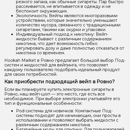
резкого запаха, как обычные сигареты. Пар быстро
рассеивается, не впитывается в одежду и не
беспокоит окружающих.
Экологичность: Вейпы являются многоразовыми
устройствами, которые значительно уменьшают
количество мусора, связанного с традиционными
сигаретами, такими как окурки и упаковки.
Индивидуальный подход к никотину: Вейп-
жидкости бывают с различным содержанием
никотина, что дает возможность гибко
регулировать дозу и даже полностью отказаться от
никотина со временем.
Hookah Market в Ровно предлагает большой выбор Под-
систем и жидкостей для вейпинга, что позволяет
каждому пользователю подобрать идеальный продукт
для своих потребностей.
Как приобрести подходящий вейп в Ровно?
Если вы планируете купить электронные сигареты в
Ровно, наш вейп-шоп — это место, где есть все
необходимое. При выборе электронки учитывайте его
тип и функциональные особенности:
Pod-системы для новичков: Компактные Под-
системы подходят для начинающих, они просты в
использовании и позволяют выбрать жидкости с
различным содержанием никотина.
Батарейные моды для опытных: Для пользователей,