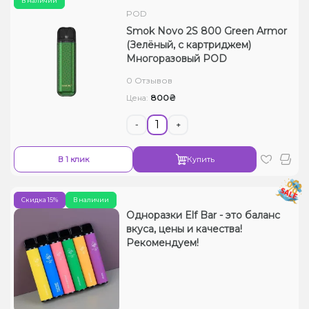
В наличии
POD
Smok Novo 2S 800 Green Armor
(Зелёный, с картриджем)
Многоразовый POD
0 Отзывов
800₴
Цена:
-
+
В 1 клик
Купить
Скидка 15%
В наличии
Одноразки Elf Bar - это баланс
вкуса, цены и качества!
Рекомендуем!