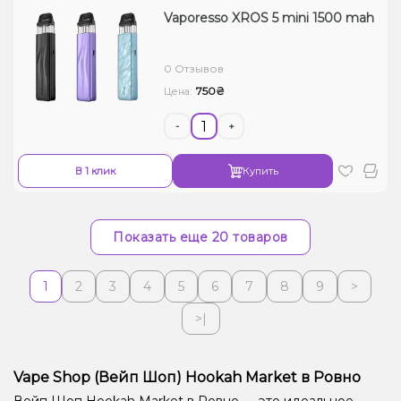
Vaporesso XROS 5 mini 1500 mah
0 Отзывов
750₴
Цена:
-
+
В 1 клик
Купить
Показать еще 20 товаров
1
2
3
4
5
6
7
8
9
>
>|
Vape Shop (Вейп Шоп) Hookah Market в Ровно