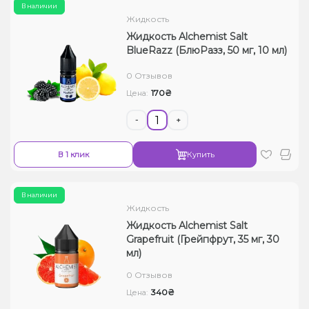
В наличии
Жидкость
Жидкость Alchemist Salt
BlueRazz (БлюРазз, 50 мг, 10 мл)
0 Отзывов
170₴
Цена:
-
+
В 1 клик
Купить
В наличии
Жидкость
Жидкость Alchemist Salt
Grapefruit (Грейпфрут, 35 мг, 30
мл)
0 Отзывов
340₴
Цена: