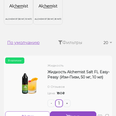
Жидкости для электронных сигарет
Подарочные наборы
ALCHEMIST (50 МГ, 10 МЛ)
ALCHEMIST (50 МГ, 30 МЛ)
Уценка
По умолчанию
Фильтры
20
В наличии
Жидкость
Жидкость Alchemist Salt FL Easy-
Peasy (Изи-Пизи, 50 мг, 10 мл)
0 Отзывов
180₴
Цена:
-
+