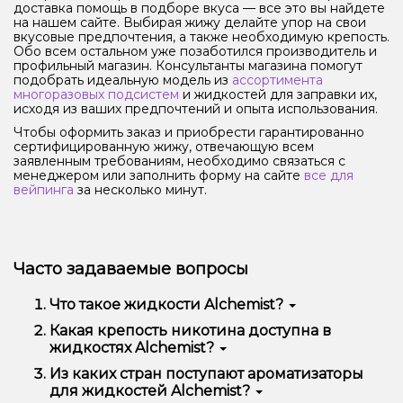
доставка помощь в подборе вкуса — все это вы найдете
на нашем сайте. Выбирая жижу делайте упор на свои
вкусовые предпочтения, а также необходимую крепость.
Обо всем остальном уже позаботился производитель и
профильный магазин. Консультанты магазина помогут
подобрать идеальную модель из
ассортимента
многоразовых подсистем
и жидкостей для заправки их,
исходя из ваших предпочтений и опыта использования.
Чтобы оформить заказ и приобрести гарантированно
сертифицированную жижу, отвечающую всем
заявленным требованиям, необходимо связаться с
менеджером или заполнить форму на сайте
все для
вейпинга
за несколько минут.
Часто задаваемые вопросы
Что такое жидкости Alchemist?
Жидкости Alchemist — это премиум-эликсиры для
Какая крепость никотина доступна в
вейпинга, созданные на основе солевого никотина
жидкостях Alchemist?
и растительного глицерина. Они подходят как для
начинающих, так и для опытных вейперов и
Жидкости Alchemist доступны как с никотином, так
Из каких стран поступают ароматизаторы
обладают большим ассортиментом вкусов.
и без него. Никотиновые смеси предлагаются с
для жидкостей Alchemist?
крепостью от 35 мг/мл до 50 мг/мл.