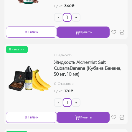
340₴
Цена:
-
+
В 1 клик
Купить
В наличии
Жидкость
Жидкость Alchemist Salt
CubanaBanana (Кубана Банана,
50 мг, 10 мл)
0 Отзывов
170₴
Цена:
-
+
В 1 клик
Купить