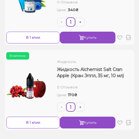
0 Отзывов
340₴
Цена:
-
+
В 1 клик
Купить
В наличии
Жидкость
Жидкость Alchemist Salt Cran
Apple (Кран Эппл, 35 мг, 10 мл)
0 Отзывов
170₴
Цена:
-
+
В 1 клик
Купить