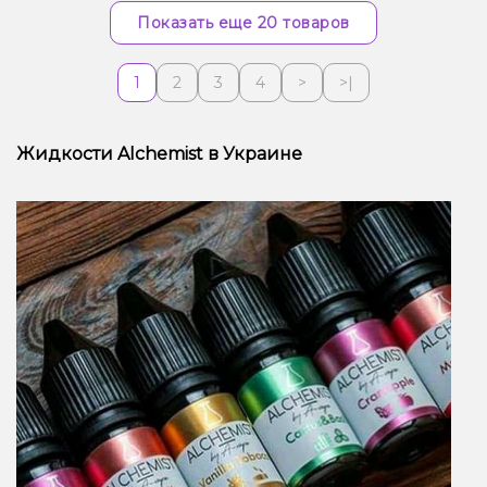
Показать еще 20 товаров
1
2
3
4
>
>|
Жидкости Alchemist в Украине