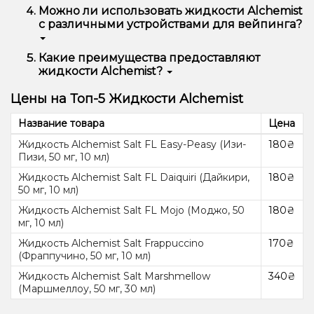
Ароматизаторы для жидкостей Alchemist
Можно ли использовать жидкости Alchemist
поставляются из США и Европы, что гарантирует их
с различными устройствами для вейпинга?
высокое качество и насыщенный вкус.
Да, жидкости Alchemist универсальны и могут
Какие преимущества предоставляют
использоваться с под-системами, атомайзерами,
жидкости Alchemist?
картомайзерами и клиромайзерами. Жидкости
Alchemist изготовлены на основе смеси PG/VG
Жидкости Alchemist отличаются высоким
Цены на Топ-5 Жидкости Alchemist
50/50 и подходят для под-систем малой и средней
качеством, разнообразием вкусов и
мощности.
использованием натуральных ароматизаторов и
Название товара
Цена
солевого никотина, что обеспечивает насыщенный
и плотный вкус дыма.
Жидкость Alchemist Salt FL Easy-Peasy (Изи-
180₴
Пизи, 50 мг, 10 мл)
Жидкость Alchemist Salt FL Daiquiri (Дайкири,
180₴
50 мг, 10 мл)
Жидкость Alchemist Salt FL Mojo (Моджо, 50
180₴
мг, 10 мл)
Жидкость Alchemist Salt Frappuccino
170₴
(Фраппучино, 50 мг, 10 мл)
Жидкость Alchemist Salt Marshmellow
340₴
(Маршмеллоу, 50 мг, 30 мл)