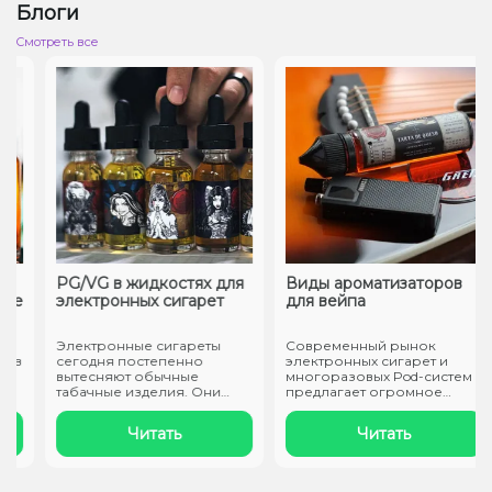
Блоги
Cмотреть все
PG/VG в жидкостях для
Виды ароматизаторов
е
электронных сигарет
для вейпа
Электронные сигареты
Современный рынок
в
сегодня постепенно
электронных сигарет и
вытесняют обычные
многоразовых Pod-систем
табачные изделия. Они
предлагает огромное
заправляются специал..
разнообразие вку..
Читать
Читать