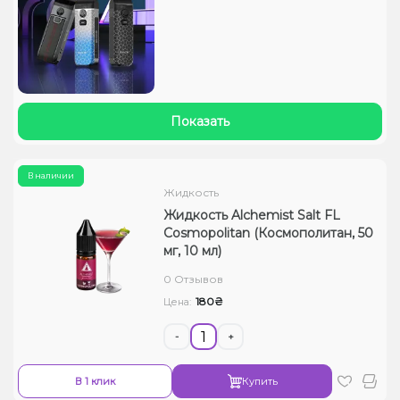
Показать
В наличии
Жидкость
Жидкость Alchemist Salt FL
Cosmopolitan (Космополитан, 50
мг, 10 мл)
0 Отзывов
180₴
Цена:
-
+
В 1 клик
Купить