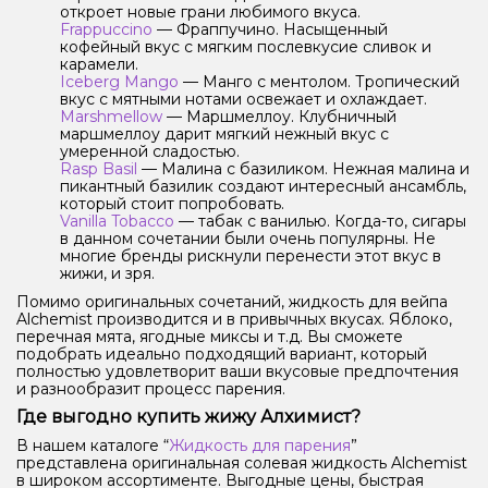
откроет новые грани любимого вкуса.
Frappuccino
— Фраппучино. Насыщенный
кофейный вкус с мягким послевкусие сливок и
карамели.
Iceberg Mango
— Манго с ментолом. Тропический
вкус с мятными нотами освежает и охлаждает.
Marshmellow
— Маршмеллоу. Клубничный
маршмеллоу дарит мягкий нежный вкус с
умеренной сладостью.
Rasp Basil
— Малина с базиликом. Нежная малина и
пикантный базилик создают интересный ансамбль,
который стоит попробовать.
Vanilla Tobacco
— табак с ванилью. Когда-то, сигары
в данном сочетании были очень популярны. Не
многие бренды рискнули перенести этот вкус в
жижи, и зря.
Помимо оригинальных сочетаний, жидкость для вейпа
Alchemist производится и в привычных вкусах. Яблоко,
перечная мята, ягодные миксы и т.д. Вы сможете
подобрать идеально подходящий вариант, который
полностью удовлетворит ваши вкусовые предпочтения
и разнообразит процесс парения.
Где выгодно купить жижу Алхимист?
В нашем каталоге “
Жидкость для парения
”
представлена оригинальная солевая жидкость Alchemist
в широком ассортименте. Выгодные цены, быстрая