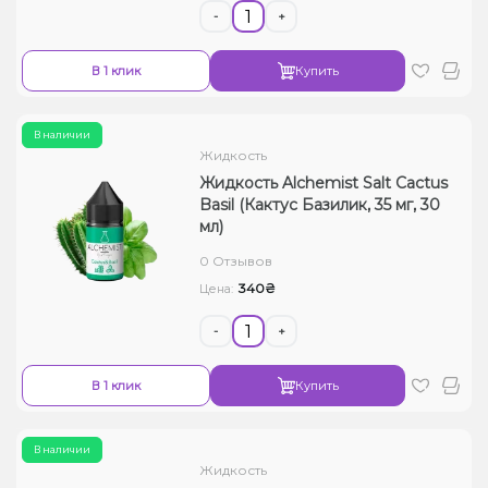
-
+
В 1 клик
Купить
В наличии
Жидкость
Жидкость Alchemist Salt Cactus
Basil (Кактус Базилик, 35 мг, 30
мл)
0 Отзывов
340₴
Цена:
-
+
В 1 клик
Купить
В наличии
Жидкость