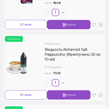
180₴
Цена:
-
+
В 1 клик
Купить
В наличии
Жидкость
Жидкость Alchemist Salt
Frappuccino (Фраппучино, 50 мг,
10 мл)
0 Отзывов
170₴
Цена:
-
+
В 1 клик
Купить