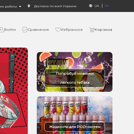
UA
RU
Доставка по всей Украине
фик работы:
Войти
Сравнение
Избранное
Корзина
Попробуй новинки
лёгкого табака
Жидкости для POD-систем