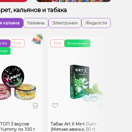
рет, кальянов и табака
я кальяна
Кальяны
Электронки
Жидкости
а 8%
ТОР
ТОР
В наличии
ТОР
ичии
ТОП 3 вкусов
Табак Art X Mint Gum
Табак 
 Yummy по 100 г
(Мятная жвачка, 50 г)
Orange