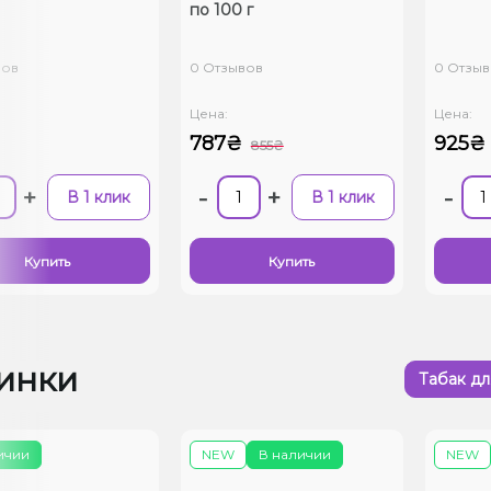
по 100 г
вов
0 Отзывов
0 Отзы
Цена:
Цена:
787₴
925₴
855₴
+
-
+
-
В 1 клик
В 1 клик
Купить
Купить
инки
Табак дл
ичии
NEW
В наличии
NEW