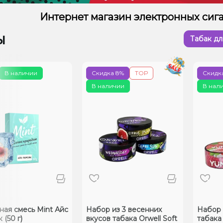
Интернет магазин электронных сига
ы
Табак дл
В наличии
Скидка 8%
ТОР
Скидк
В наличии
В нал
ная смесь Mint Айс
Набор из 3 весенних
Набор 
 (50 г)
вкусов табака Orwell Soft
табака