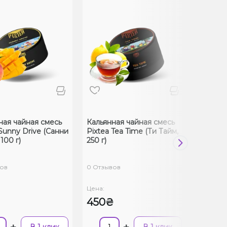
ная чайная смесь
Кальянная чайная смесь
Набор 
 Sunny Drive (Санни
Pixtea Tea Time (Ти Тайм,
табака
100 г)
250 г)
100 г
вов
0 Отзывов
0 Отзыв
Цена:
Цена:
₴
450₴
883₴