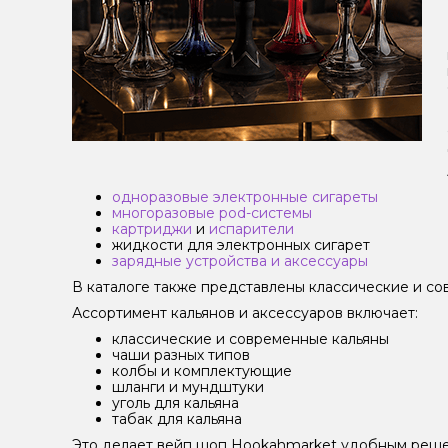
одноразовые электронные сигареты
многоразовые pod-системы
картриджи
и
испарители
жидкости для электронных сигарет
зарядные устройства и аксессуары
В каталоге также представлены классические и сов
Ассортимент кальянов и аксессуаров включает:
классические и современные кальяны
чаши разных типов
колбы и комплектующие
шланги и мундштуки
уголь для кальяна
табак для кальяна
Это делает вейп шоп Hookahmarket удобным решен