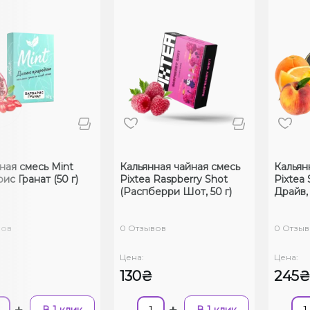
ная смесь Mint
Кальянная чайная смесь
Кальян
ис Гранат (50 г)
Pixtea Raspberry Shot
Pixtea
(Распберри Шот, 50 г)
Драйв, 
вов
0 Отзывов
0 Отзы
Цена:
Цена:
130₴
245