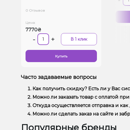
+
-
+
-
В 1 клик
В 1 клик
0 Отзывов
Купить
Купить
Цена:
7770₴
-
+
В 1 клик
Купить
Часто задаваемые вопросы
Как получить скидку? Есть ли у Вас си
В нашем магазине действует накопительная с
Можно ли заказать товар с оплатой пр
странице "Скидки и опт"
Да, мы отправляем наложенным платежом (опл
Откуда осуществляется отправка и как 
Мы отправляем из г. Днепр. Вы можете отслед
Можно ли сделать заказ на сайте и заб
большие города Новая почта доставляет за 1-2 
Вы можете забрать заказ самовывозом из одно
Популярные бренды
наличие уточняйте.