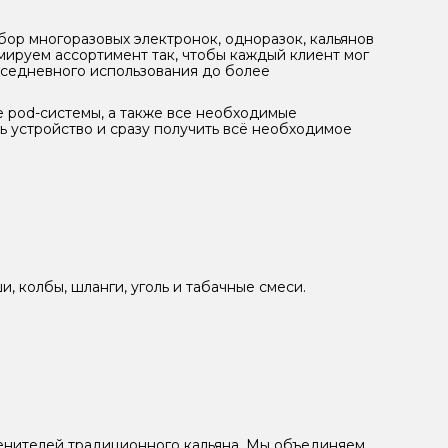
ор многоразовых электронок, одноразок, кальянов
мируем ассортимент так, чтобы каждый клиент мог
вседневного использования до более
е pod-системы, а также все необходимые
ь устройство и сразу получить всё необходимое
, колбы, шланги, уголь и табачные смеси.
ценителей традиционного кальяна. Мы объединяем