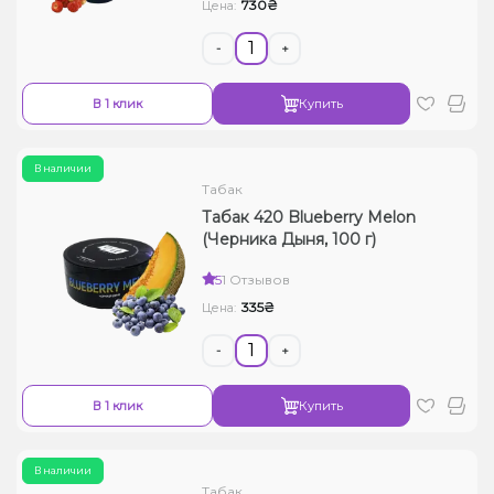
730₴
Цена:
-
+
В 1 клик
Купить
В наличии
Табак
Табак 420 Blueberry Melon
(Черника Дыня, 100 г)
5
1 Отзывов
335₴
Цена:
-
+
В 1 клик
Купить
В наличии
Табак