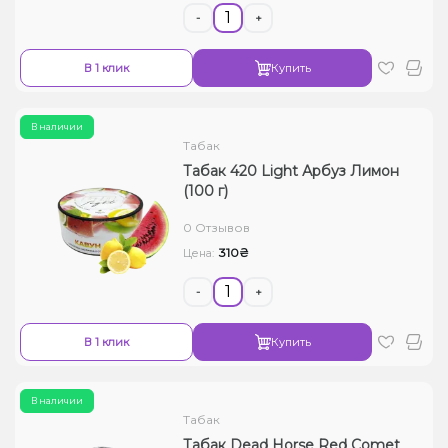
-
+
В 1 клик
Купить
В наличии
Табак
Табак 420 Light Арбуз Лимон
(100 г)
0 Отзывов
310₴
Цена:
-
+
В 1 клик
Купить
В наличии
Табак
Табак Dead Horse Red Comet