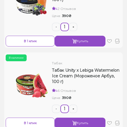
Жидкости для электронных сигарет
4
2 Отзывов
390₴
Цена:
Подарочные наборы
-
+
Уценка
В 1 клик
Купить
В наличии
Табак
Табак Unity x Lebiga Watermelon
Ice Cream (Мороженое Арбуз,
100 г)
4
6 Отзывов
390₴
Цена:
-
+
В 1 клик
Купить