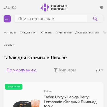
Кальяны
Контакты
Скидки и опт
Отзывы
О магазине
Доставка и оплата
Га
Табак для кальяна и кальянные смеси
Главная
Уголь для кальяна
Табак для кальяна в Львове
Чаши для кальяна
По умолчанию
Фильтры
20
Аксессуары для кальяна
В наличии
Электронные сигареты (POD)
Табак
Табак Unity x Lebiga Berry
Комплектующие для POD
Lemonade (Ягодный Лимонад,
100 г)