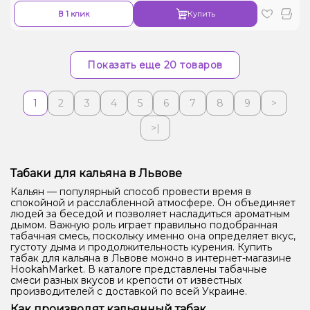
В 1 клик
Купить
Показать еще 20 товаров
1
2
3
4
5
6
7
8
9
>
>|
Табаки для кальяна в Львове
Кальян — популярный способ провести время в
спокойной и расслабленной атмосфере. Он объединяет
людей за беседой и позволяет насладиться ароматным
дымом. Важную роль играет правильно подобранная
табачная смесь, поскольку именно она определяет вкус,
густоту дыма и продолжительность курения. Купить
табак для кальяна в Львове можно в интернет-магазине
HookahMarket. В каталоге представлены табачные
смеси разных вкусов и крепости от известных
производителей с доставкой по всей Украине.
Как производят кальянный табак