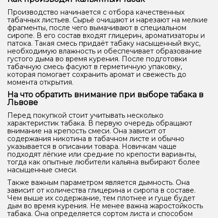
Производство начинается с отбора качественных
табачных листьев. Сырьё очищают и нарезают на мелкие
фрагменты, после чего вымачивают в специальном
сиропе. В его состав входят глицерин, ароматизаторы и
патока. Такая смесь придаёт табаку насыщенный вкус,
необходимую влажность и обеспечивает образование
густого дыма во время курения. После подготовки
табачную смесь фасуют в герметичную упаковку,
которая помогает сохранить аромат и свежесть до
момента открытия.
На что обратить внимание при выборе табака в
Львове
Перед покупкой стоит учитывать несколько
характеристик табака. В первую очередь обращают
внимание на крепость смеси. Она зависит от
содержания никотина в табачном листе и обычно
указывается в описании товара. Новичкам чаще
подходят лёгкие или средние по крепости варианты,
тогда как опытные любители кальяна выбирают более
насыщенные смеси.
Также важным параметром является дымность. Она
зависит от количества глицерина и сиропа в составе.
Чем выше их содержание, тем плотнее и гуще будет
дым во время курения. Не менее важна жаростойкость
табака. Она определяется сортом листа и способом