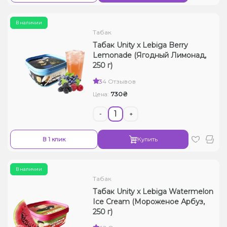
В наличии
Табак
Табак Unity x Lebiga Berry
Lemonade (Ягодный Лимонад,
250 г)
3
4 Отзывов
730₴
Цена:
-
+
В 1 клик
Купить
В наличии
Табак
Табак Unity x Lebiga Watermelon
Ice Cream (Мороженое Арбуз,
250 г)