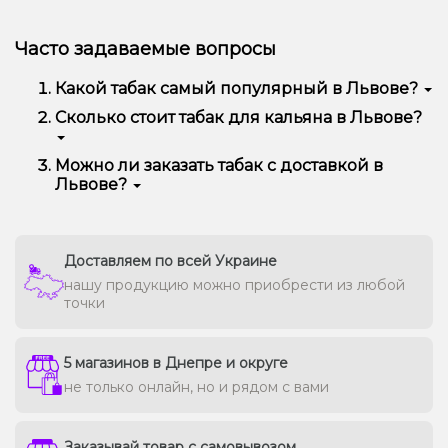
Часто задаваемые вопросы
Какой табак самый популярный в Львове?
Чаще всего в Львове заказывают Pixtea, Jibiar,
Сколько стоит табак для кальяна в Львове?
Adalya, CULTt, 420, Serbetli и другие — за богатый
вкус, аромат и отличную дымность.
В среднем цена варьируется от 90 до 450 грн за
Можно ли заказать табак с доставкой в
100 г в зависимости от бренда и линейки.
Львове?
Премиальные марки могут стоить дороже.
Да, мы доставляем кальянную забивку в Львове
быстро и безопасно, сохраняя свежесть каждой
упаковки.
Доставляем по всей Украине
нашу продукцию можно приобрести из любой
точки
5 магазинов в Днепре и округе
не только онлайн, но и рядом с вами
Заказывай товар с самовывозом