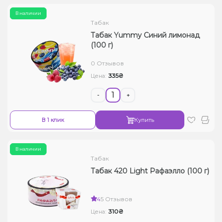
В наличии
Табак
Табак Yummy Синий лимонад
(100 г)
0 Отзывов
335₴
Цена:
-
+
В 1 клик
Купить
В наличии
Табак
Табак 420 Light Рафаэлло (100 г)
4
5 Отзывов
310₴
Цена: