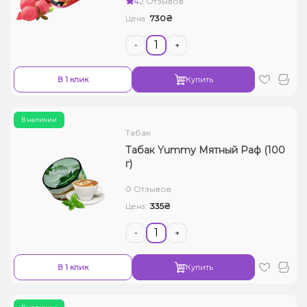
4
2 Отзывов
730₴
Цена:
-
+
В 1 клик
Купить
В наличии
Табак
Табак Yummy Мятный Раф (100
г)
0 Отзывов
335₴
Цена:
-
+
В 1 клик
Купить