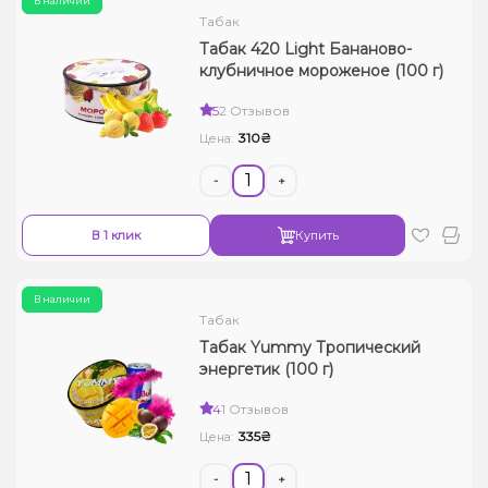
В наличии
Табак
Табак 420 Light Бананово-
клубничное мороженое (100 г)
5
2 Отзывов
310₴
Цена:
-
+
В 1 клик
Купить
В наличии
Табак
Табак Yummy Тропический
энергетик (100 г)
4
1 Отзывов
335₴
Цена:
-
+