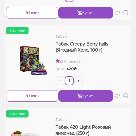
В 1 клик
Купить
В наличии
Табак
Табак Creepy Berry halls
(Ягодный Холс, 100 г)
5
3 Отзывов
420₴
Цена:
-
+
В 1 клик
Купить
В наличии
Табак
Табак 420 Light Розовый
лимонад (250 г)