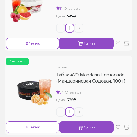
5
1 Отзывов
595₴
Цена:
-
+
В 1 клик
Купить
В наличии
Табак
Табак 420 Mandarin Lemonade
(Мандариновая Содовая, 100 г)
5
4 Отзывов
335₴
Цена:
-
+
В 1 клик
Купить