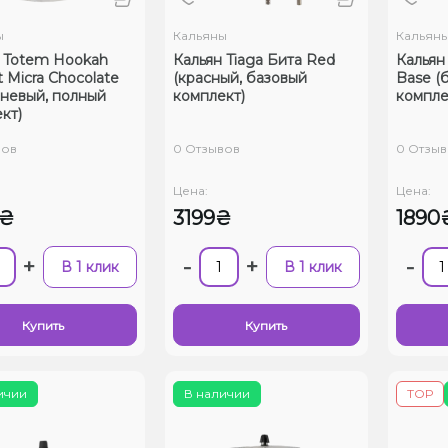
ы
Кальяны
Кальян
 Totem Hookah
Кальян Tiaga Бита Red
Кальян
t Micra Chocolate
(красный, базовый
Base (
невый, полный
комплект)
компле
кт)
вов
0 Отзывов
0 Отзыв
Цена:
Цена:
0₴
3199₴
1890
+
-
+
-
В 1 клик
В 1 клик
Купить
Купить
ичии
В наличии
ТОР