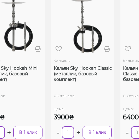
ы
Кальяны
Кальян
 Sky Hookah Mini
Кальян Sky Hookah Classic
Кальян
лик, базовый
(металлик, базовый
Classic
кт)
комплект)
базовы
вов
0 Отзывов
0 Отзыв
Цена:
Цена:
0₴
3900₴
640
+
-
+
-
В 1 клик
В 1 клик