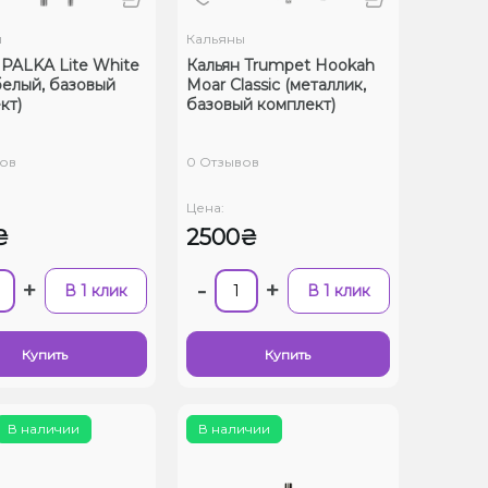
ы
Кальяны
 PALKA Lite White
Кальян Trumpet Hookah
белый, базовый
Moar Classic (металлик,
кт)
базовый комплект)
ов
0 Отзывов
Цена:
₴
2500₴
+
-
+
В 1 клик
В 1 клик
Купить
Купить
В наличии
В наличии