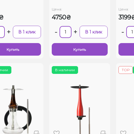
Цена:
Цена:
₴
4750₴
3199
+
-
+
-
В 1 клик
В 1 клик
Купить
Купить
ичии
В наличии
ТОР