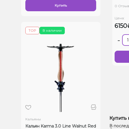
Купить
0 Отзы
Цена:
6150
TOP
В наличии
-
Купить 
Кальяны
В послед
Кальян Karma 3.0 Line Walnut Red