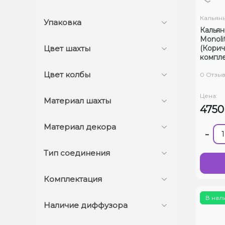
Кальян
Упаковка
Кальян
Monoli
(Корич
Цвет шахты
компле
Цвет колбы
0 Отзы
Цена:
Материал шахты
475
Материал декора
-
Тип соединения
Комплектация
В нал
Наличие диффузора