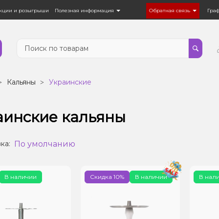
кции и розыгрыши
Полезная информация
Обратная связь
Гра
Кальяны
Украинские
аинские кальяны
По умолчанию
ка:
В наличии
Скидка 10%
В наличии
В нал