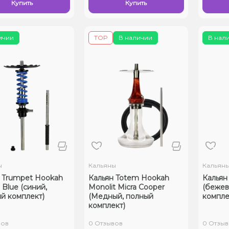
Купить
Купить
ичии
ТОР
В наличии
В нал
ы
Кальяны
Кальян
 Trumpet Hookah
Кальян Totem Hookah
Кальян 
 Blue (синий,
Monolit Micra Cooper
(бежев
й комплект)
(Медный, полный
компле
комплект)
вов
0 Отзывов
0 Отзыв