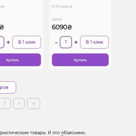
ов
0 Отзывов
Цена:
0₴
6090₴
+
-
+
В 1 клик
В 1 клик
Купить
Купить
аров
7
>
>|
риотические товары. И это объяснимо.