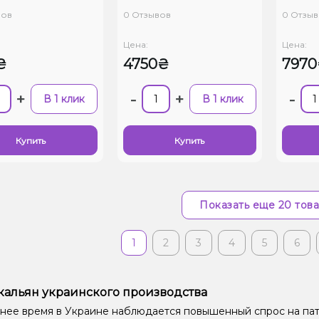
вов
0 Отзывов
0 Отзыв
Цена:
Цена:
₴
4750₴
797
+
-
+
-
В 1 клик
В 1 клик
Купить
Купить
Показать еще 20 тов
1
2
3
4
5
6
кальян украинского производства
нее время в Украине наблюдается повышенный спрос на пат