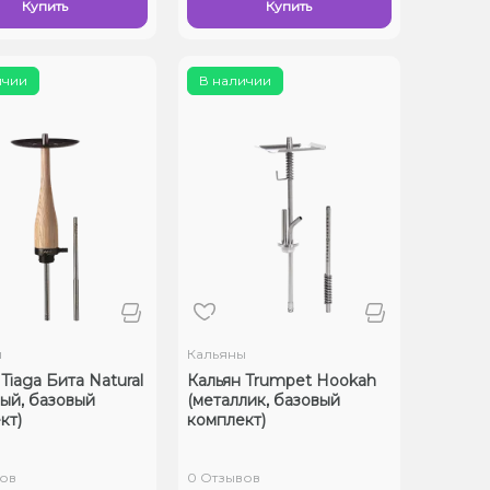
Купить
Купить
ичии
В наличии
ы
Кальяны
Tiaga Бита Natural
Кальян Trumpet Hookah
ый, базовый
(металлик, базовый
кт)
комплект)
ов
0 Отзывов