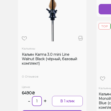
ТОР
Кальяны
Кальян Karma 3.0 mini Line
Walnut Black (чёрный, базовый
комплект)
0 Отзывов
Цена:
Кальян
6490₴
Кальян
Monoli
-
+
В 1 клик
Blue (
компле