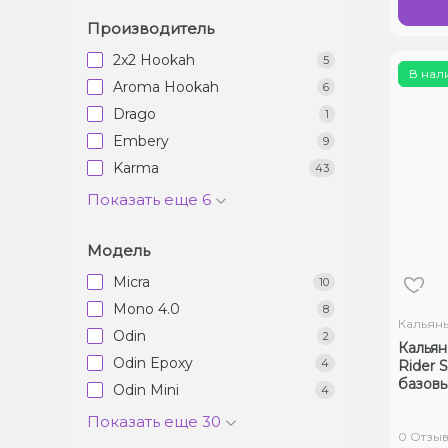
Производитель
2x2 Hookah
5
В нал
Aroma Hookah
6
Drago
1
Embery
9
Karma
43
Показать еще 6
Модель
Micra
10
Mono 4.0
8
Кальян
Odin
2
Кальян
Odin Epoxy
4
Rider S
базовы
Odin Mini
4
Показать еще 30
0 Отзы