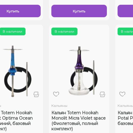
Купить
Купить
В наличии
В наличии
В нал
ы
Кальяны
Кальян
 Totem Hookah
Кальян Totem Hookah
Кальян
t Optima Ocean
Monolit Micra Violet space
Potal P
синий, базовый
(Фиолетовый, полный
базовы
кт)
комплект)