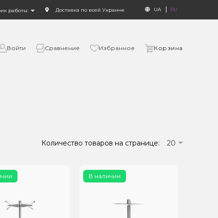
UA
RU
Доставка по всей Украине
фик работы:
Войти
Сравнение
Избранное
Корзина
Количество товаров на странице:
20
ичии
В наличии