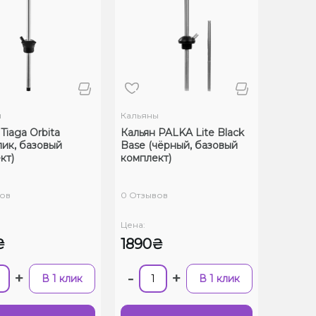
ы
Кальяны
Tiaga Orbita
Кальян PALKA Lite Black
лик, базовый
Base (чёрный, базовый
кт)
комплект)
ов
0 Отзывов
Цена:
₴
1890₴
+
-
+
В 1 клик
В 1 клик