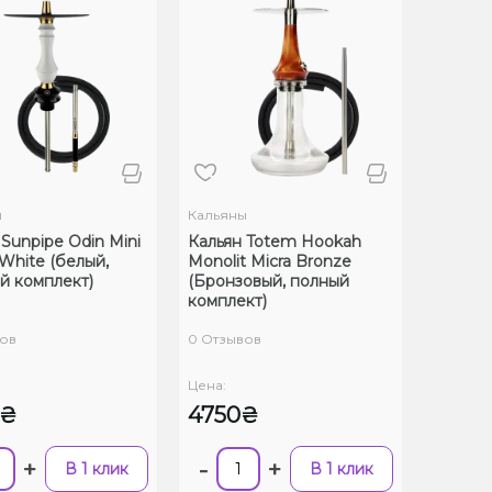
ы
Кальяны
 Sunpipe Odin Mini
Кальян Totem Hookah
 White (белый,
Monolit Micra Bronze
й комплект)
(Бронзовый, полный
комплект)
ов
0 Отзывов
Цена:
0₴
4750₴
+
-
+
В 1 клик
В 1 клик