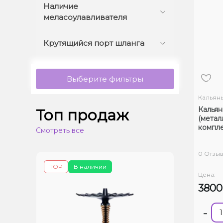
Наличие
меласоулавливателя
Крутящийся порт шланга
Выберите фильтры
Кальян
Кальян
Топ продаж
(метал
компле
Смотреть все
0 Отзы
TOP
В наличии
Цена:
380
-