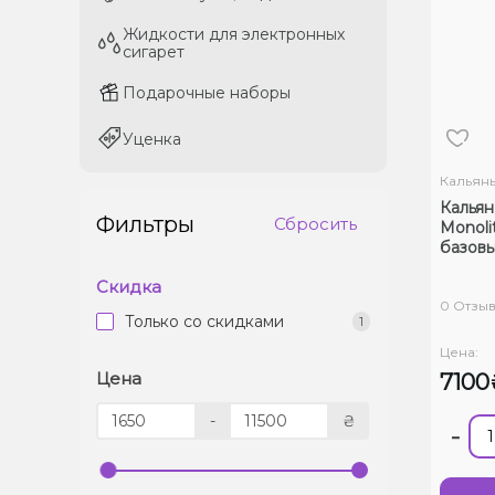
Жидкости для электронных
Жидкости для электронных
сигарет
сигарет
Подарочные наборы
Подарочные наборы
Уценка
Уценка
Кальян
Кальян
Фильтры
Сбросить
Monolit
базовы
Скидка
0 Отзы
Только со cкидками
1
Цена:
Цена
7100
-
₴
-