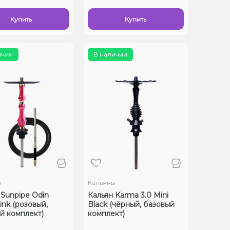
Купить
Купить
ичии
В наличии
ы
Кальяны
 Sunpipe Odin
Кальян Karma 3.0 Mini
ink (розовый,
Black (чёрный, базовый
й комплект)
комплект)