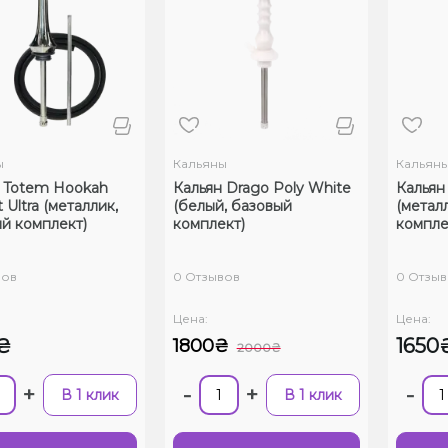
ы
Кальяны
Кальян
 Totem Hookah
Кальян Drago Poly White
Кальян 
 Ultra (металлик,
(белый, базовый
(метал
й комплект)
комплект)
компле
вов
0 Отзывов
0 Отзыв
Цена:
Цена:
₴
1650
1800₴
2000₴
+
-
+
-
В 1 клик
В 1 клик