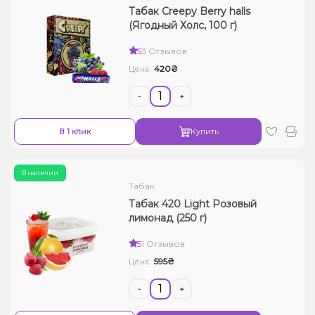
Табак Creepy Berry halls
(Ягодный Холс, 100 г)
5
3 Отзывов
420₴
Цена:
-
+
В 1 клик
Купить
В наличии
Табак
Табак 420 Light Розовый
лимонад (250 г)
5
1 Отзывов
595₴
Цена:
-
+