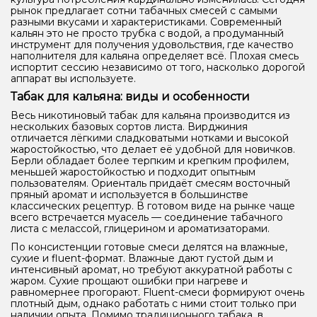
рынок предлагает сотни табачных смесей с самыми
разными вкусами и характеристиками. Современный
кальян это не просто трубка с водой, а продуманный
инструмент для получения удовольствия, где качество
наполнителя для кальяна определяет всё. Плохая смесь
испортит сессию независимо от того, насколько дорогой
аппарат вы используете.
Табак для кальяна: виды и особенности
Весь никотиновый табак для кальяна производится из
нескольких базовых сортов листа. Вирджиния
отличается лёгкими сладковатыми нотками и высокой
жаростойкостью, что делает её удобной для новичков.
Берли обладает более терпким и крепким профилем,
меньшей жаростойкостью и подходит опытным
пользователям. Ориенталь придаёт смесям восточный
пряный аромат и используется в большинстве
классических рецептур. В готовом виде на рынке чаще
всего встречается муасель — соединение табачного
листа с мелассой, глицерином и ароматизаторами.
По консистенции готовые смеси делятся на влажные,
сухие и fluent-формат. Влажные дают густой дым и
интенсивный аромат, но требуют аккуратной работы с
жаром. Сухие прощают ошибки при нагреве и
равномернее прогорают. Fluent-смеси формируют очень
плотный дым, однако работать с ними стоит только при
наличии опыта. Помимо традиционного табака, в