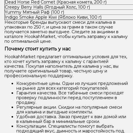
Dead Horse Red Comet (Красная комета, 200 г)
Creepy Berry Halls (Ягодный Холс, 100 г)
Yummy Мятный Раф (100 г)
Indigo Smoke Apple Kiwi (Яблоко Киви, 100 г)
Некоторые бренды выпускают смеси для кальяна в
упаковках по 250 г, и цена за грамм в таком случае
получается заметно выгоднее. Следите за акциями в
каталоге HookahMarket, чтобы купить заправку к кальяну
по оптимальной цене.
Почему стоит купить у нас
HookahMarket предлагает оптимальные условия для тех,
кто хочет купить заправку к кальяну с гарантией
качества. Покупая наполнитель для кальяна у нас, вы
получаете оригинальный товар, честную цену и
профессиональную поддержку.
Конкурентные цены. Одни из лучших предложений
на рынке для всех категорий покупателей.
Гарантия качества. Все табачные смеси проходят
проверку подлинности перед поступлением в
продажу.
Регулярные акции. Скидки на популярные смеси
для кальяна и выгодные комплекты.
Удобная доставка. Заказ приедет к вам домой или
в кальянный бар в минимальные сроки.
Консультации. Специалисты помогут выбрать
подходящий вкус, дымность и жаростойкость под