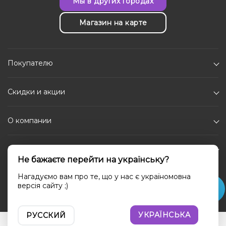
Мы в других городах
Магазин на карте
Покупателю
Скидки и акции
О компании
Каталог
Не бажаєте перейти на українську?
Социальные сети
Нагадуємо вам про те, що у нас є україномовна
версія сайту ;)
УКРАЇНСЬКА
РУССКИЙ