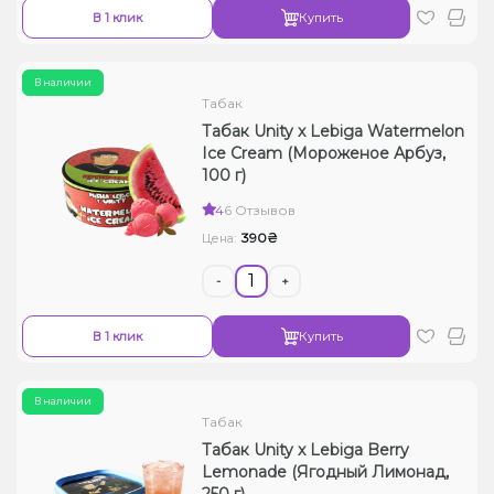
В 1 клик
Купить
В наличии
Табак
Табак Unity x Lebiga Watermelon
Ice Cream (Мороженое Арбуз,
100 г)
4
6 Отзывов
390₴
Цена:
-
+
В 1 клик
Купить
В наличии
Табак
Табак Unity x Lebiga Berry
Lemonade (Ягодный Лимонад,
250 г)