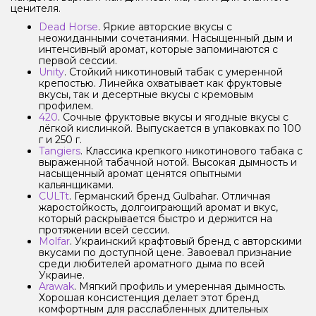
ценителя.
Dead Horse
. Яркие авторские вкусы с
неожиданными сочетаниями. Насыщенный дым и
интенсивный аромат, которые запоминаются с
первой сессии.
Unity
. Стойкий никотиновый табак с умеренной
крепостью. Линейка охватывает как фруктовые
вкусы, так и десертные вкусы с кремовым
профилем.
420
. Сочные фруктовые вкусы и ягодные вкусы с
лёгкой кислинкой. Выпускается в упаковках по 100
г и 250 г.
Tangiers
. Классика крепкого никотинового табака с
выраженной табачной нотой. Высокая дымность и
насыщенный аромат ценятся опытными
кальянщиками.
CULTt
. Германский бренд Gulbahar. Отличная
жаростойкость, долгоиграющий аромат и вкус,
который раскрывается быстро и держится на
протяжении всей сессии.
Molfar
. Украинский крафтовый бренд с авторскими
вкусами по доступной цене. Завоевал признание
среди любителей ароматного дыма по всей
Украине.
Arawak
. Мягкий профиль и умеренная дымность.
Хорошая консистенция делает этот бренд
комфортным для расслабленных длительных