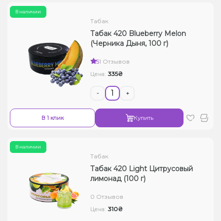
В наличии
Табак
Табак 420 Blueberry Melon
(Черника Дыня, 100 г)
5
1 Отзывов
335₴
Цена:
-
+
В 1 клик
Купить
В наличии
Табак
Табак 420 Light Цитрусовый
лимонад (100 г)
0 Отзывов
310₴
Цена: