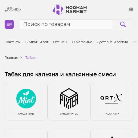
Кальяны
Контакты
Скидки и опт
Отзывы
О магазине
Доставка и оплата
Га
Табак для кальяна и кальянные смеси
Главная
Табак
Уголь для кальяна
Табак для кальяна и кальянные смеси
Чаши для кальяна
Аксессуары для кальяна
СМЕСЬ MINT
СМЕСЬ PIXTEA
ТАБАК ART X
Электронные сигареты (POD)
Комплектующие для POD