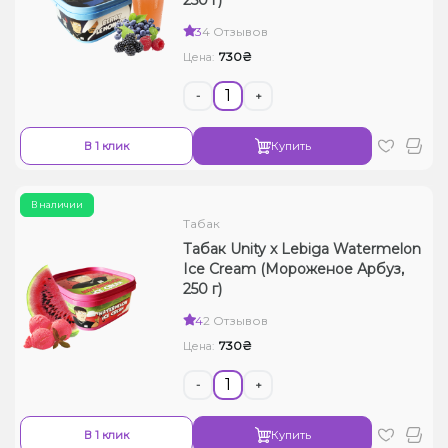
3
4 Отзывов
730₴
Цена:
-
+
В 1 клик
Купить
В наличии
Табак
Табак Unity x Lebiga Watermelon
Ice Cream (Мороженое Арбуз,
250 г)
4
2 Отзывов
730₴
Цена:
-
+
В 1 клик
Купить