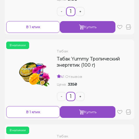
-
+
В 1 клик
Купить
В наличии
Табак
Табак Yummy Тропический
энергетик (100 г)
4
1 Отзывов
335₴
Цена:
-
+
В 1 клик
Купить
В наличии
Табак