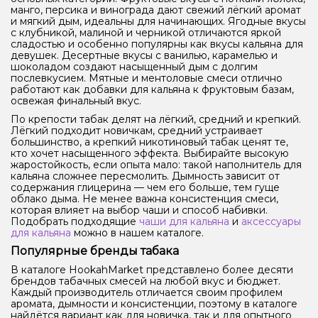
манго, персика и винограда дают свежий лёгкий аромат
и мягкий дым, идеальны для начинающих. Ягодные вкусы
с клубникой, малиной и черникой отличаются яркой
сладостью и особенно популярны как вкусы кальяна для
девушек. Десертные вкусы с ванилью, карамелью и
шоколадом создают насыщенный дым с долгим
послевкусием. Мятные и ментоловые смеси отлично
работают как добавки для кальяна к фруктовым базам,
освежая финальный вкус.
По крепости табак делят на лёгкий, средний и крепкий.
Лёгкий подходит новичкам, средний устраивает
большинство, а крепкий никотиновый табак ценят те,
кто хочет насыщенного эффекта. Выбирайте высокую
жаростойкость, если опыта мало: такой наполнитель для
кальяна сложнее пересмолить. Дымность зависит от
содержания глицерина — чем его больше, тем гуще
облако дыма. Не менее важна консистенция смеси,
которая влияет на выбор чаши и способ набивки.
Подобрать подходящие
чаши для кальяна
и
аксессуары
для кальяна
можно в нашем каталоге.
Популярные бренды табака
В каталоге HookahMarket представлено более десяти
брендов табачных смесей на любой вкус и бюджет.
Каждый производитель отличается своим профилем
аромата, дымности и консистенции, поэтому в каталоге
найдётся вариант как для новичка, так и для опытного