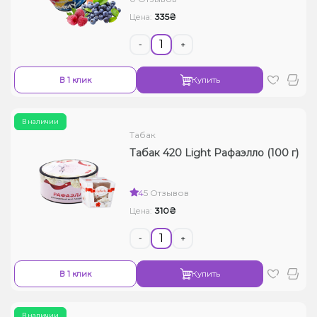
335₴
Цена:
-
+
В 1 клик
Купить
В наличии
Табак
Табак 420 Light Рафаэлло (100 г)
4
5 Отзывов
310₴
Цена:
-
+
В 1 клик
Купить
В наличии