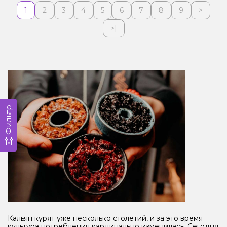
1
2
3
4
5
6
7
8
9
>
>|
Фильтр
Кальян курят уже несколько столетий, и за это время
культура потребления кардинально изменилась. Сегодня