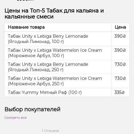
зависимости, а также используется как добавка для
При соблюдении этих условий табачная смесь
кальяна для снижения крепости смеси для кальяна.
сохраняет свои свойства до 1–2 лет. Пересыхание
Да, смешивать смеси для кальяна —
Цены на Топ-5 Табак для кальяна и
снижает дымность и ослабляет аромат, а
распространённая практика среди опытных
кальянные смеси
попадание влаги может привести к появлению
кальянщиков. Главное — учитывать совместимость
плесени.
по консистенции и крепости. Лёгкий фруктовый
табак хорошо сочетается с мятными добавками
Название товара
Цена
для кальяна, создавая многослойный аромат.
Экспериментируйте и находите свой идеальный
Табак Unity x Lebiga Berry Lemonade
390₴
вкус.
(Ягодный Лимонад, 100 г)
Табак Unity x Lebiga Watermelon Ice Cream
390₴
(Мороженое Арбуз, 100 г)
Табак Unity x Lebiga Berry Lemonade
730₴
(Ягодный Лимонад, 250 г)
Табак Unity x Lebiga Watermelon Ice Cream
730₴
(Мороженое Арбуз, 250 г)
Табак Yummy Мятный Раф (100 г)
335₴
Выбор покупателей
Cмотреть все
1 Отзывов