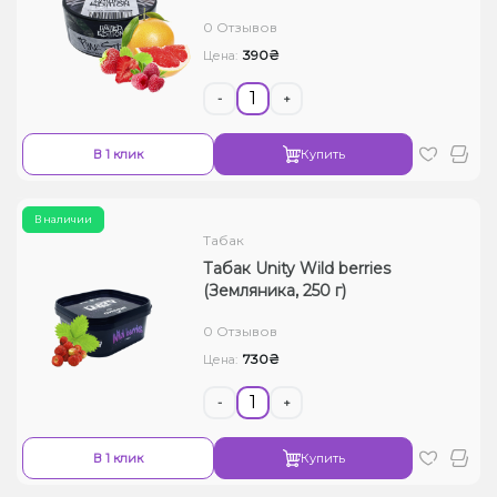
0 Отзывов
390₴
Цена:
-
+
В 1 клик
Купить
В наличии
Табак
Табак Unity Wild berries
(Земляника, 250 г)
0 Отзывов
730₴
Цена:
-
+
В 1 клик
Купить