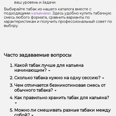
ваш уровень и задачи.
Выбирайте табак из нашего каталога вместе с
подходящими
кальянами
. Здесь удобно купить табачную
смесь любого формата, сравнить варианты по
характеристикам и получить профессиональный совет по
выбору.
Часто задаваемые вопросы
Какой табак лучше для кальяна
начинающим?
Начинающим подойдут влажные табачные смеси с
Сколько табака нужно на одну сессию?
высокой жаростойкостью и лёгкими фруктовыми
На одну сессию обычно уходит от 15 до 25 г в
Чем отличается безникотиновая смесь от
вкусами. Такой наполнитель для кальяна прощает
зависимости от типа чаши. Для небольших чаш
ошибки при нагреве и даёт приятный дым.
обычного табака?
достаточно 15 г, для глубоких фаннелов
Сладкие направления вроде клубники или персика
потребуется до 25 г. Из упаковки в 100 г
Главное отличие в составе: безникотиновая смесь
Как правильно хранить табак для кальяна?
— это именно те вкусы кальяна для девушек и
получается примерно 4–6 полноценных сессий.
производится из чайного листа или растительной
начинающих, которые нравятся большинству.
основы и не содержит никотина. По дымности и
Оптимальный старт — Al Fakher или Molfar.
аромату она близка к классическому никотиновому
Табак нужно хранить в плотно закрытой ёмкости в
Можно ли смешивать разные табаки между
табаку. Подходит тем, кто хочет отказаться от
прохладном месте без прямых солнечных лучей.
собой?