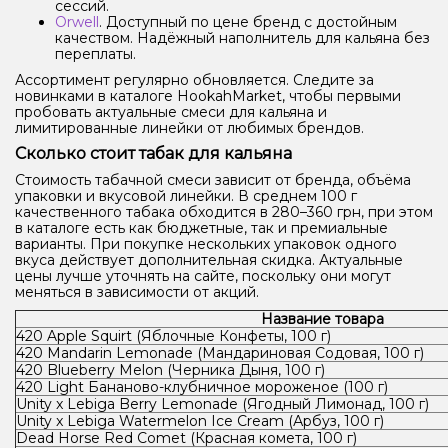
сессий.
Orwell
. Доступный по цене бренд с достойным
качеством. Надёжный наполнитель для кальяна без
переплаты.
Ассортимент регулярно обновляется. Следите за
новинками в каталоге HookahMarket, чтобы первыми
пробовать актуальные смеси для кальяна и
лимитированные линейки от любимых брендов.
Сколько стоит табак для кальяна
Стоимость табачной смеси зависит от бренда, объёма
упаковки и вкусовой линейки. В среднем 100 г
качественного табака обходится в 280–360 грн, при этом
в каталоге есть как бюджетные, так и премиальные
варианты. При покупке нескольких упаковок одного
вкуса действует дополнительная скидка. Актуальные
цены лучше уточнять на сайте, поскольку они могут
меняться в зависимости от акций.
Название товара
420 Apple Squirt (Яблочные Конфеты, 100 г)
420 Mandarin Lemonade (Мандариновая Содовая, 100 г)
420 Blueberry Melon (Черника Дыня, 100 г)
420 Light Бананово-клубничное мороженое (100 г)
Unity x Lebiga Berry Lemonade (Ягодный Лимонад, 100 г)
Unity x Lebiga Watermelon Ice Cream (Арбуз, 100 г)
Dead Horse Red Comet (Красная комета, 100 г)