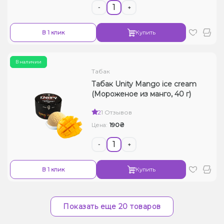
-
+
В 1 клик
Купить
В наличии
Табак
Табак Unity Mango ice cream
(Мороженое из манго, 40 г)
2
1 Отзывов
190₴
Цена:
-
+
В 1 клик
Купить
Показать еще 20 товаров