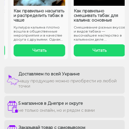
к
Как правильно насыпать
Как правильно
и распределить табак в
смешивать табак для
чаше
кальяна: основные
способы?
Культура кальяна плотно
Смешивание разных вкусов
вошла в общественные
и видов табака —
мероприятия и в качестве
высочайшее мастерство в
досуга с друзьями. Однако
кальянном деле.
если..
Правильно создать ..
Читать
Читать
Доставляем по всей Украине
нашу продукцию можно приобрести из любой
точки
5 магазинов в Днепре и округе
не только онлайн, но и рядом с вами
Заказывай товар с самовывозом