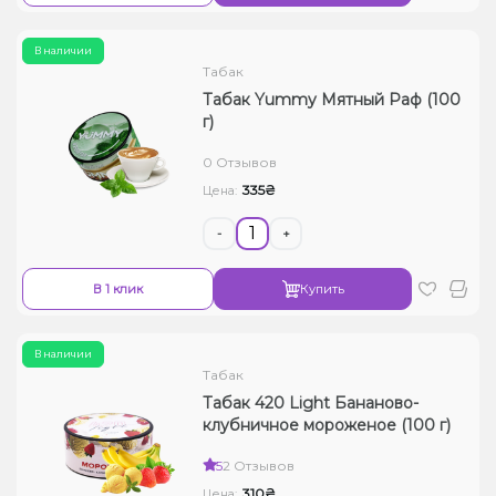
В наличии
Табак
Табак Yummy Мятный Раф (100
г)
0 Отзывов
335₴
Цена:
-
+
В 1 клик
Купить
В наличии
Табак
Табак 420 Light Бананово-
клубничное мороженое (100 г)
5
2 Отзывов
310₴
Цена: