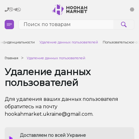
Кальяны
онфиденциальности
Удаление данных пользователей
Пользовательское 
Табак для кальяна и кальянные смеси
Главная
Удаление данных пользователей
Удаление данных
Уголь для кальяна
пользователей
Чаши для кальяна
Для удаления ваших данных пользователя
Аксессуары для кальяна
обратитесь на почту
hookahmarket.ukraine@gmail.com.
Электронные сигареты (POD)
Комплектующие для POD
Доставляем по всей Украине