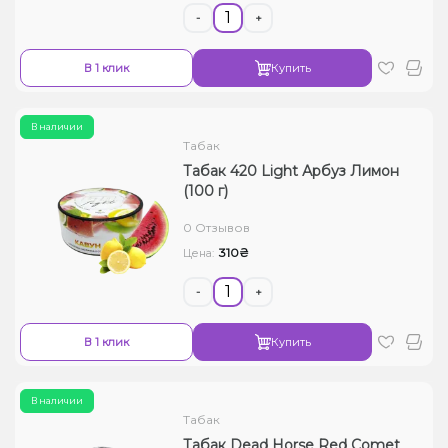
-
+
В 1 клик
Купить
В наличии
Табак
Табак 420 Light Арбуз Лимон
(100 г)
0 Отзывов
310₴
Цена:
-
+
В 1 клик
Купить
В наличии
Табак
Табак Dead Horse Red Comet