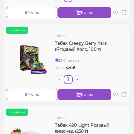
В 1 клик
Купить
В наличии
Табак
Табак Creepy Berry halls
(Ягодный Холс, 100 г)
5
3 Отзывов
420₴
Цена:
-
+
В 1 клик
Купить
В наличии
Табак
Табак 420 Light Розовый
лимонад (250 г)