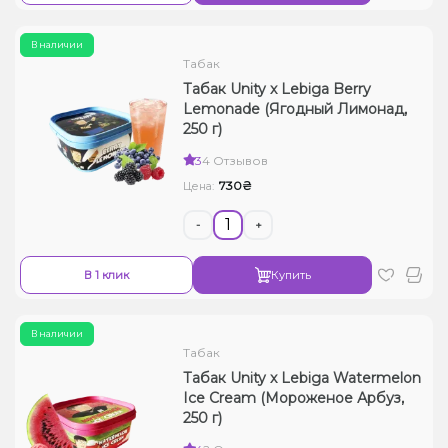
В наличии
Табак
Табак Unity x Lebiga Berry
Lemonade (Ягодный Лимонад,
250 г)
3
4 Отзывов
730₴
Цена:
-
+
В 1 клик
Купить
В наличии
Табак
Табак Unity x Lebiga Watermelon
Ice Cream (Мороженое Арбуз,
250 г)