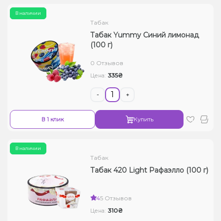
В наличии
Табак
Табак Yummy Синий лимонад
(100 г)
0 Отзывов
335₴
Цена:
-
+
В 1 клик
Купить
В наличии
Табак
Табак 420 Light Рафаэлло (100 г)
4
5 Отзывов
310₴
Цена: