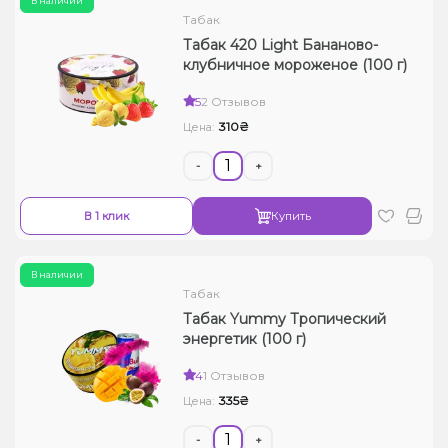
В наличии
Табак
Табак 420 Light Бананово-
клубничное мороженое (100 г)
5
2 Отзывов
310₴
Цена:
-
+
В 1 клик
Купить
В наличии
Табак
Табак Yummy Тропический
энергетик (100 г)
4
1 Отзывов
335₴
Цена:
-
+