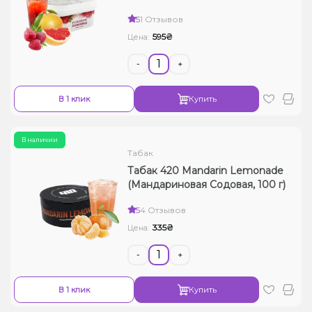
5
1 Отзывов
595₴
Цена:
-
+
В 1 клик
Купить
В наличии
Табак
Табак 420 Mandarin Lemonade
(Мандариновая Содовая, 100 г)
5
4 Отзывов
335₴
Цена:
-
+
В 1 клик
Купить