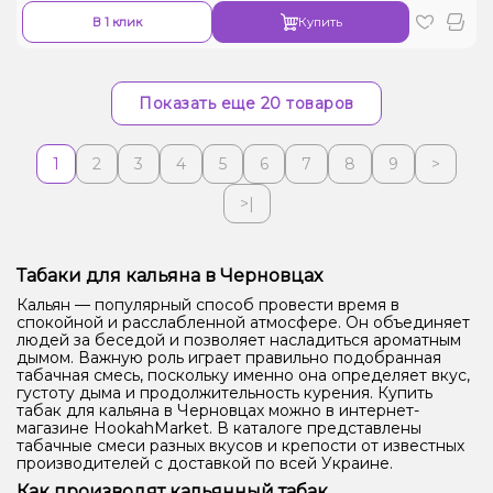
В 1 клик
Купить
Показать еще 20 товаров
1
2
3
4
5
6
7
8
9
>
>|
Табаки для кальяна в Черновцах
Кальян — популярный способ провести время в
спокойной и расслабленной атмосфере. Он объединяет
людей за беседой и позволяет насладиться ароматным
дымом. Важную роль играет правильно подобранная
табачная смесь, поскольку именно она определяет вкус,
густоту дыма и продолжительность курения. Купить
табак для кальяна в Черновцах можно в интернет-
магазине HookahMarket. В каталоге представлены
табачные смеси разных вкусов и крепости от известных
производителей с доставкой по всей Украине.
Как производят кальянный табак