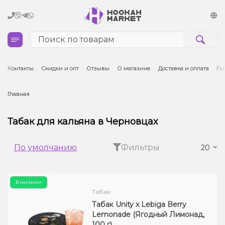
Кальяны
Контакты
Скидки и опт
Отзывы
О магазине
Доставка и оплата
Га
Табак для кальяна и кальянные смеси
Главная
Уголь для кальяна
Табак для кальяна в Черновцах
Чаши для кальяна
По умолчанию
Фильтры
20
Аксессуары для кальяна
В наличии
Электронные сигареты (POD)
Табак
Табак Unity x Lebiga Berry
Комплектующие для POD
Lemonade (Ягодный Лимонад,
100 г)