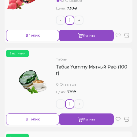
4
2 Отзывов
730₴
Цена:
-
+
В 1 клик
Купить
В наличии
Табак
Табак Yummy Мятный Раф (100
г)
0 Отзывов
335₴
Цена:
-
+
В 1 клик
Купить