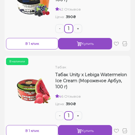
Жидкости для электронных сигарет
4
2 Отзывов
390₴
Цена:
Подарочные наборы
-
+
Уценка
В 1 клик
Купить
В наличии
Табак
Табак Unity x Lebiga Watermelon
Ice Cream (Мороженое Арбуз,
100 г)
4
6 Отзывов
390₴
Цена:
-
+
В 1 клик
Купить