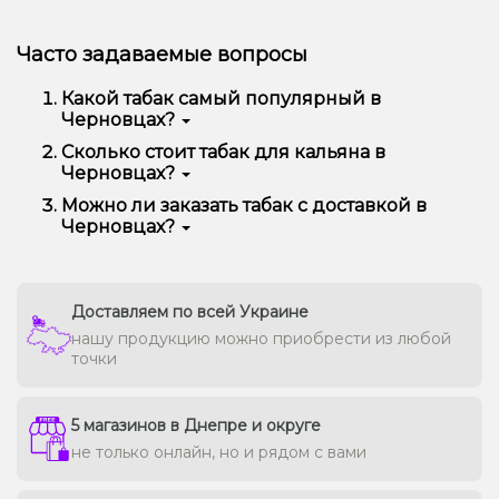
Часто задаваемые вопросы
Какой табак самый популярный в
Черновцах?
Чаще всего в Черновцах заказывают Pixtea, Jibiar,
Сколько стоит табак для кальяна в
Adalya, CULTt, 420, Serbetli и другие — за богатый
Черновцах?
вкус, аромат и отличную дымность.
В среднем цена варьируется от 90 до 450 грн за
Можно ли заказать табак с доставкой в
100 г в зависимости от бренда и линейки.
Черновцах?
Премиальные марки могут стоить дороже.
Да, мы доставляем кальянную забивку в Черновцах
быстро и безопасно, сохраняя свежесть каждой
упаковки.
Доставляем по всей Украине
нашу продукцию можно приобрести из любой
точки
5 магазинов в Днепре и округе
не только онлайн, но и рядом с вами