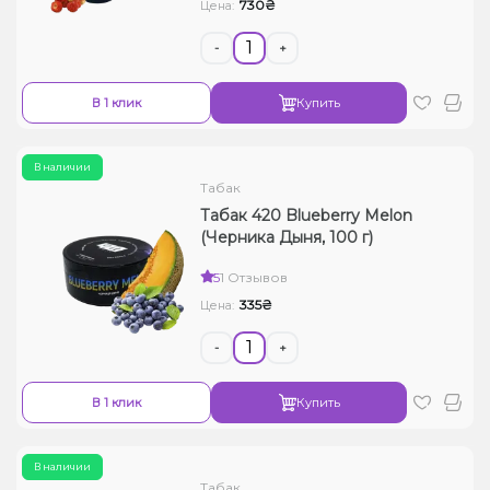
730₴
Цена:
-
+
В 1 клик
Купить
В наличии
Табак
Табак 420 Blueberry Melon
(Черника Дыня, 100 г)
5
1 Отзывов
335₴
Цена:
-
+
В 1 клик
Купить
В наличии
Табак