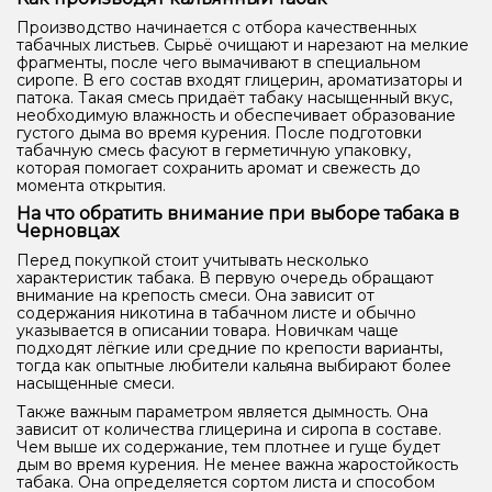
Производство начинается с отбора качественных
табачных листьев. Сырьё очищают и нарезают на мелкие
фрагменты, после чего вымачивают в специальном
сиропе. В его состав входят глицерин, ароматизаторы и
патока. Такая смесь придаёт табаку насыщенный вкус,
необходимую влажность и обеспечивает образование
густого дыма во время курения. После подготовки
табачную смесь фасуют в герметичную упаковку,
которая помогает сохранить аромат и свежесть до
момента открытия.
На что обратить внимание при выборе табака в
Черновцах
Перед покупкой стоит учитывать несколько
характеристик табака. В первую очередь обращают
внимание на крепость смеси. Она зависит от
содержания никотина в табачном листе и обычно
указывается в описании товара. Новичкам чаще
подходят лёгкие или средние по крепости варианты,
тогда как опытные любители кальяна выбирают более
насыщенные смеси.
Также важным параметром является дымность. Она
зависит от количества глицерина и сиропа в составе.
Чем выше их содержание, тем плотнее и гуще будет
дым во время курения. Не менее важна жаростойкость
табака. Она определяется сортом листа и способом