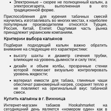
Электронные – скорее не полноценный кальян, а
электросигарета, выполненная в его
традиционной форме.
Приспособления для курения табачных смесей
научились изготавливать во многих местах, к наиболее
популярным производителям относятся Турция,
Россия, Китай, Египет. Ощутимая часть рынка
принадлежит украинским компаниям.
Критерии выбора кальянов
Подбирая подходящий кальян важно обратить
внимание на следующие его характеристики:
высоту шахты и диаметр сечения трубки,
влияющие на уровень дымности и силу тяги;
дизайн и объем колбы, прозрачные стенки
которой помогают визуально контролировать
уровень жидкости;
материал емкости для табака, глиняные чаши
обеспечат равномерный нагрев, сохранят тепло и
не повлияют на оригинальный вкус табачной
смеси.
Купить кальяны в г. Винница
Интернет-магазин табаков
Hookahmarket на
сегодняшний день является «номером один» как в