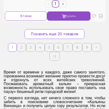
-
+
В 1 клик
Купить
Показать еще 20 товаров
1
2
3
4
5
6
7
8
9
>
>|
Время от времени у каждого, даже самого занятого,
горожанина возникает желание приятно провести досуг
и отдохнуть от всех житейских треволнений.
Посмаковать ароматный кальян – прекрасная
возможность использовать свое право поставить «на
паузу» бешеный ритм городской жизни!
С первого взгляда, нет ничего сложного в том, чтобы
забить в поисковике словосочетание «Кальяны
Винница
» и получить целую гору результатов. Но если