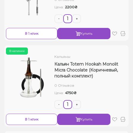
2200₴
Цена:
-
+
В 1 клик
Купить
В наличии
Кальяны
Кальян Totem Hookah Monolit
Micra Chocolate (Коричневый,
полный комплект)
0 Отзывов
4750₴
Цена:
-
+
В 1 клик
Купить