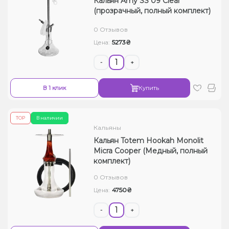
Кальян Amy SS 09 Clear
(прозрачный, полный комплект)
0 Отзывов
5273₴
Цена:
-
+
В 1 клик
Купить
ТОР
В наличии
Кальяны
Кальян Totem Hookah Monolit
Micra Cooper (Медный, полный
комплект)
0 Отзывов
4750₴
Цена:
-
+