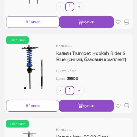
-
+
В 1 клик
Купить
В наличии
Кальяны
Кальян Trumpet Hookah Rider S
Blue (синий, базовый комплект)
0 Отзывов
3550₴
Цена:
-
+
В 1 клик
Купить
В наличии
Кальяны