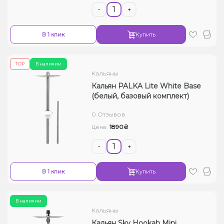
-
+
В 1 клик
Купить
ТОР
В наличии
Кальяны
Кальян PALKA Lite White Base
(белый, базовый комплект)
0 Отзывов
1890₴
Цена:
-
+
В 1 клик
Купить
В наличии
Кальяны
Кальян Sky Hookah Mini