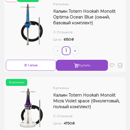
Кальяны
Кальян Totem Hookah Monolit
Optima Ocean Blue (синий,
базовый комплект)
0 Отзывов
6150₴
Цена:
-
+
В 1 клик
Купить
В наличии
Кальяны
Кальян Totem Hookah Monolit
Micra Violet space (Фиолетовый,
полный комплект)
0 Отзывов
4750₴
Цена: