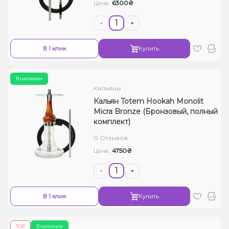
6300₴
Цена:
-
+
В 1 клик
Купить
В наличии
Кальяны
Кальян Totem Hookah Monolit
Micra Bronze (Бронзовый, полный
комплект)
0 Отзывов
4750₴
Цена:
-
+
В 1 клик
Купить
ТОР
В наличии