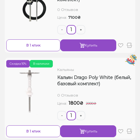
Жидкости для электронных сигарет
0 Отзывов
7100₴
Цена:
Подарочные наборы
-
+
Уценка
В 1 клик
Купить
Скидка 10%
В наличии
Кальяны
Кальян Drago Poly White (белый,
базовый комплект)
0 Отзывов
1800₴
Цена:
2000₴
-
+
В 1 клик
Купить