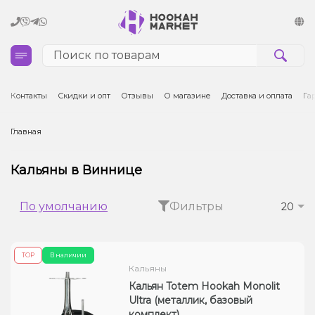
Кальяны
Контакты
Скидки и опт
Отзывы
О магазине
Доставка и оплата
Га
Табак для кальяна и кальянные смеси
Главная
Уголь для кальяна
Кальяны в Виннице
Чаши для кальяна
По умолчанию
Фильтры
20
Аксессуары для кальяна
ТОР
В наличии
Электронные сигареты (POD)
Кальяны
Кальян Totem Hookah Monolit
Комплектующие для POD
Ultra (металлик, базовый
комплект)