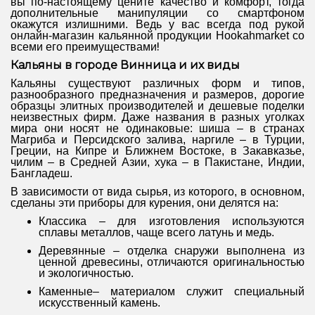
вы по-настоящему цените качество и комфорт, тогда
дополнительные манипуляции со смартфоном
окажутся излишними. Ведь у вас всегда под рукой
онлайн-магазин кальянной продукции Hookahmarket со
всеми его преимуществами
!
Кальяны в городе Винница
и их виды
Кальяны существуют различных форм и типов,
разнообразного предназначения и размеров, дорогие
образцы элитных производителей и дешевые поделки
неизвестных фирм. Даже названия в разных уголках
мира они носят не одинаковые: шиша – в странах
Магриба и Персидского залива, наргиле – в Турции,
Греции, на Кипре и Ближнем Востоке, в Закавказье,
чилим – в Средней Азии, хука – в Пакистане, Индии,
Бангладеш.
В зависимости от вида сырья, из которого, в основном,
сделаны эти приборы для курения, они делятся на:
Классика – для изготовления используются
сплавы металлов, чаще всего латунь и медь.
Деревянные – отделка снаружи выполнена из
ценной древесины, отличаются оригинальностью
и экологичностью.
Каменные– материалом служит специальный
искусственный камень.