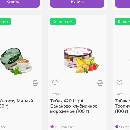
Купить
Купить
ичии
В наличии
В нал
Табак
Табак
 Yummy Мятный
Табак 420 Light
Табак
0 г)
Бананово-клубничное
Тропич
мороженое (100 г)
(100 г)
вов
5
2 Отзывов
4
1 От