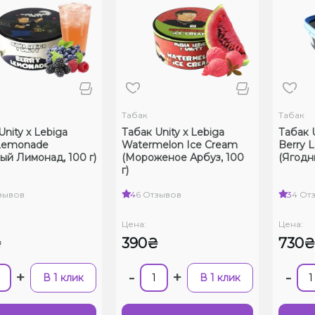
Табак
Табак
Unity x Lebiga
Табак Unity x Lebiga
Табак U
 Lemonade
Watermelon Ice Cream
Berry 
ый Лимонад, 100 г)
(Мороженое Арбуз, 100
(Ягодн
г)
зывов
4
6 Отзывов
3
4 От
Цена:
Цена:
₴
390₴
730
+
-
+
-
В 1 клик
В 1 клик