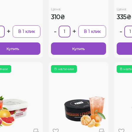
Цена:
Цена:
310₴
335₴
+
-
+
-
В 1 клик
В 1 клик
Купить
Купить
ичии
В наличии
В нал