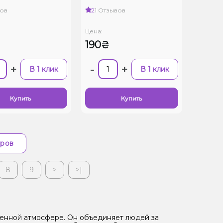
ов
2
1 Отзывов
Цена:
190₴
+
-
+
В 1 клик
В 1 клик
Купить
Купить
аров
8
9
>
>|
ленной атмосфере. Он объединяет людей за