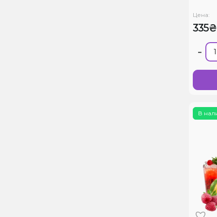
Цена:
335₴
-
В нал