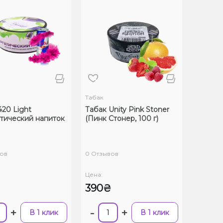
Табак
420 Light
Табак Unity Pink Stoner
тический напиток
(Пинк Стонер, 100 г)
ов
0 Отзывов
Цена:
390₴
+
-
+
В 1 клик
В 1 клик