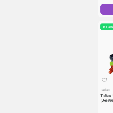
В нал
Табак
Табак U
(Землян