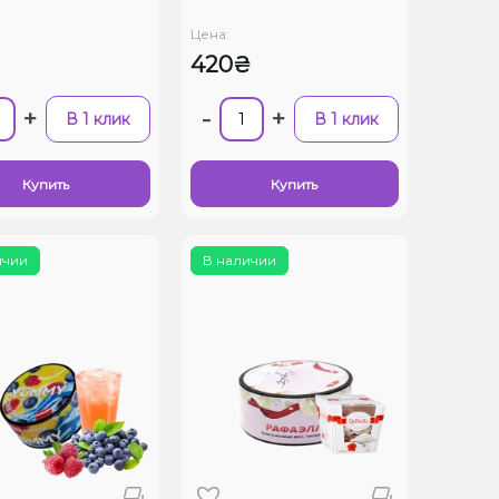
Цена:
420₴
+
-
+
В 1 клик
В 1 клик
Купить
Купить
ичии
В наличии