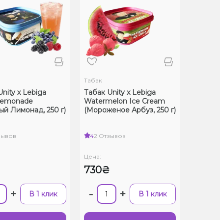
Табак
nity x Lebiga
Табак Unity x Lebiga
Lemonade
Watermelon Ice Cream
ый Лимонад, 250 г)
(Мороженое Арбуз, 250 г)
зывов
4
2 Отзывов
Цена:
₴
730₴
+
-
+
В 1 клик
В 1 клик