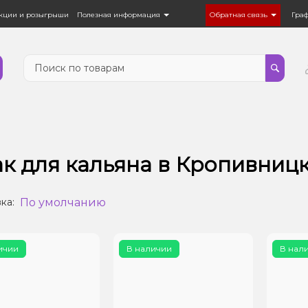
кции и розыгрыши
Полезная информация
Обратная связь
Гра
ак для кальяна в Кропивниц
По умолчанию
ка:
ичии
В наличии
В нал