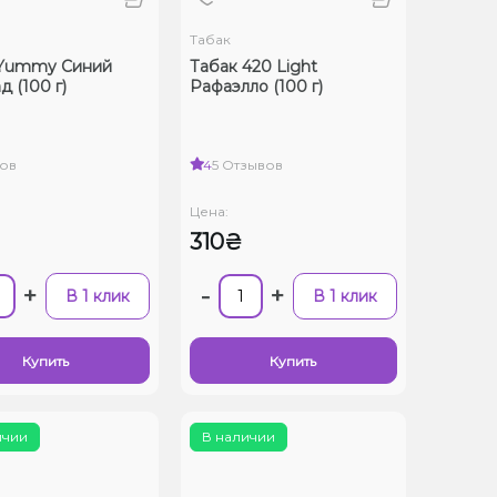
Табак
 Yummy Синий
Табак 420 Light
д (100 г)
Рафаэлло (100 г)
ов
4
5 Отзывов
Цена:
310₴
+
-
+
В 1 клик
В 1 клик
Купить
Купить
ичии
В наличии