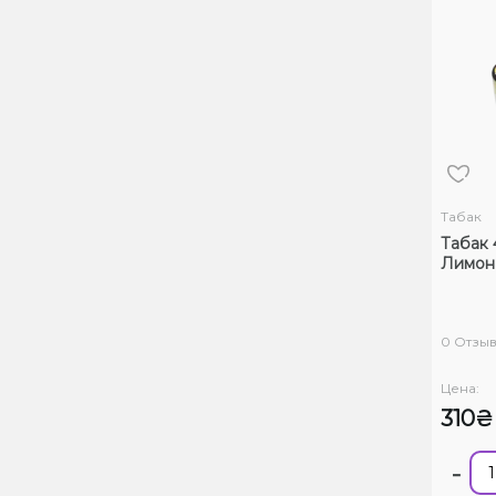
Табак
Табак 
Лимон 
0 Отзы
Цена:
310₴
-