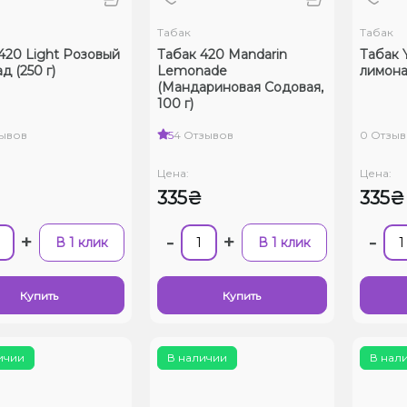
Табак
Табак
420 Light Розовый
Табак 420 Mandarin
Табак
д (250 г)
Lemonade
лимона
(Мандариновая Содовая,
100 г)
зывов
5
4 Отзывов
0 Отзыв
Цена:
Цена:
₴
335₴
335₴
+
-
+
-
В 1 клик
В 1 клик
Купить
Купить
ичии
В наличии
В нал