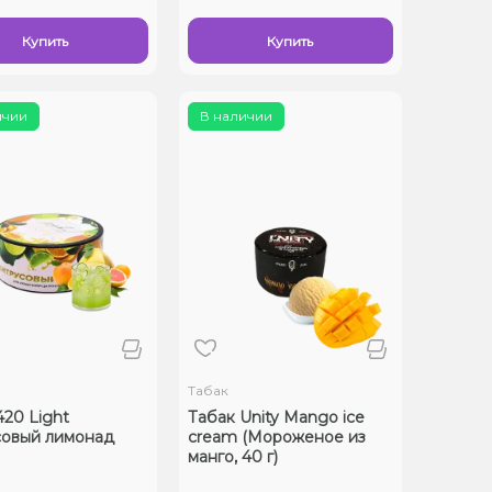
Купить
Купить
ичии
В наличии
Табак
420 Light
Табак Unity Mango ice
овый лимонад
cream (Мороженое из
манго, 40 г)