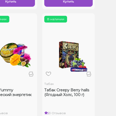
Купить
Купить
ичии
В наличии
Табак
 Yummy
Табак Creepy Berry halls
еский энергетик
(Ягодный Холс, 100 г)
зывов
5
3 Отзывов