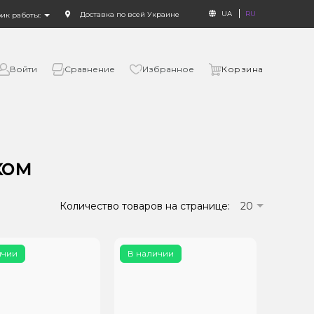
UA
RU
Доставка по всей Украине
фик работы:
Войти
Сравнение
Избранное
Корзина
ком
Количество товаров на странице:
20
ичии
В наличии