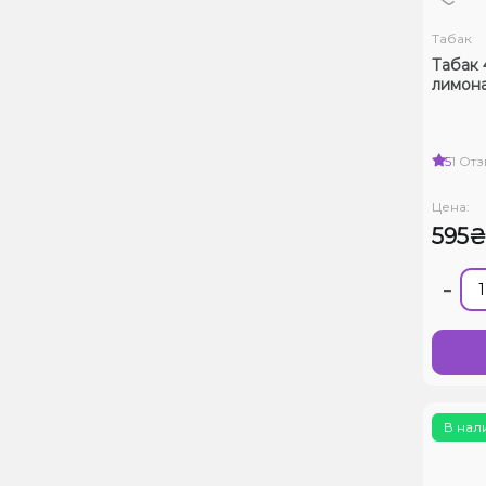
Табак
Табак 
лимона
5
1 От
Цена:
595
-
В нал