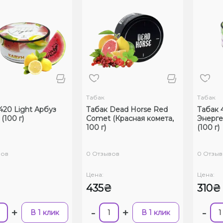
Табак
Табак
420 Light Арбуз
Табак Dead Horse Red
Табак 
(100 г)
Comet (Красная комета,
Энерге
100 г)
(100 г)
вов
0 Отзывов
0 Отзыв
Цена:
Цена:
435₴
310₴
+
-
+
-
В 1 клик
В 1 клик