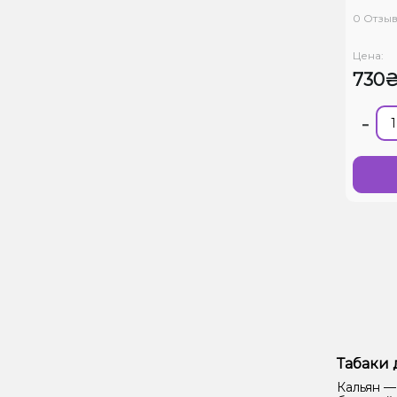
0 Отзы
Цена:
730
-
Табаки 
Кальян —