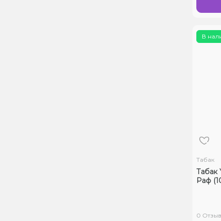
В нал
Табак
Табак
Раф (10
0 Отзы