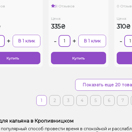
вов
5
1 Отзывов
0 Отзыв
Цена:
Цена:
₴
335₴
310₴
+
-
+
-
В 1 клик
В 1 клик
Купить
Купить
Показать еще 20 тов
1
2
3
4
5
6
7
для кальяна в Кропивницком
 популярный способ провести время в спокойной и расслаб