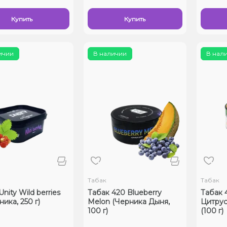
Купить
Купить
ичии
В наличии
В нал
Табак
Табак
nity Wild berries
Табак 420 Blueberry
Табак 
ика, 250 г)
Melon (Черника Дыня,
Цитрус
100 г)
(100 г)