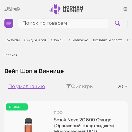
Кальяны
Контакты
Скидки и опт
Отзывы
О магазине
Доставка и оплата
Га
Табак для кальяна и кальянные смеси
Главная
Уголь для кальяна
Вейп Шоп в Виннице
Чаши для кальяна
По умолчанию
Фильтры
20
Аксессуары для кальяна
В наличии
Электронные сигареты (POD)
POD
Smok Novo 2C 800 Orange
Комплектующие для POD
(Оранжевый, с картриджем)
Многоразовый POD