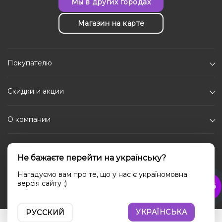
Мы в других городах
Магазин на карте
Покупателю
Скидки и акции
О компании
Каталог
Не бажаєте перейти на українську?
Социальные сети
Нагадуємо вам про те, що у нас є україномовна
версія сайту ;)
УКРАЇНСЬКА
РУССКИЙ