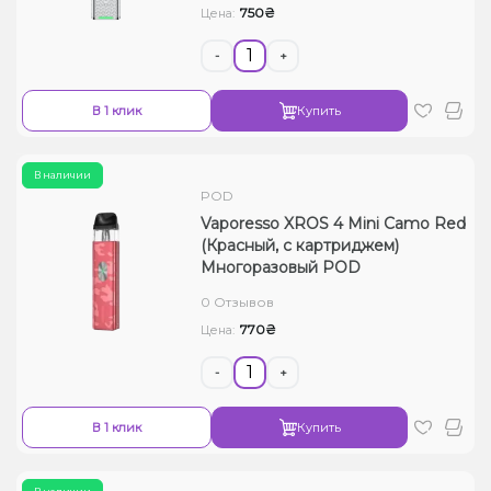
750₴
Цена:
-
+
В 1 клик
Купить
В наличии
POD
Vaporesso XROS 4 Mini Camo Red
(Красный, с картриджем)
Многоразовый POD
0 Отзывов
770₴
Цена:
-
+
В 1 клик
Купить