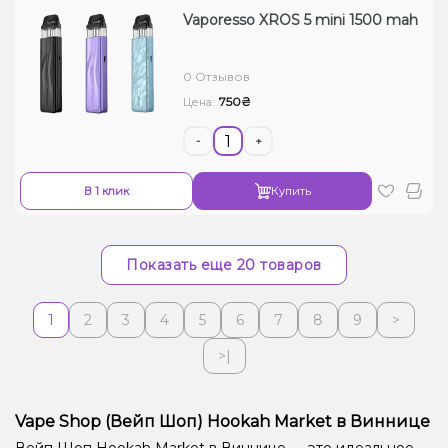
Vaporesso XROS 5 mini 1500 mah
0 Отзывов
750₴
Цена:
-
+
В 1 клик
Купить
Показать еще 20 товаров
1
2
3
4
5
6
7
8
9
>
>|
Vape Shop (Вейп Шоп) Hookah Market в Виннице