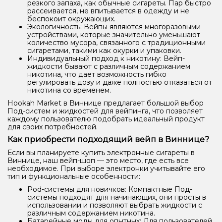
резкого запаха, как обычные сигареты. Пар быстро
рассеивается, не впитывается в одежду и не
беспокоит окружающих.
Экологичность: Вейпы являются многоразовыми
устройствами, которые значительно уменьшают
количество мусора, связанного с традиционными
сигаретами, такими как окурки и упаковки.
Индивидуальный подход к никотину: Вейп-
жидкости бывают с различным содержанием
никотина, что дает возможность гибко
регулировать дозу и даже полностью отказаться от
никотина со временем.
Hookah Market в Виннице предлагает большой выбор
Под-систем и жидкостей для вейпинга, что позволяет
каждому пользователю подобрать идеальный продукт
для своих потребностей.
Как приобрести подходящий вейп в Виннице?
Если вы планируете купить электронные сигареты в
Виннице, наш вейп-шоп — это место, где есть все
необходимое. При выборе электронки учитывайте его
тип и функциональные особенности:
Pod-системы для новичков: Компактные Под-
системы подходят для начинающих, они просты в
использовании и позволяют выбрать жидкости с
различным содержанием никотина.
Батарейные моды для опытных: Для пользователей,