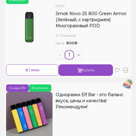
В наличии
POD
Smok Novo 2S 800 Green Armor
(Зелёный, с картриджем)
Многоразовый POD
0 Отзывов
800₴
Цена:
-
+
В 1 клик
Купить
Скидка 15%
В наличии
Одноразки Elf Bar - это баланс
вкуса, цены и качества!
Рекомендуем!