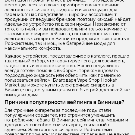
Вейп Шоп Hookah Market в Виннице — это идеальное
место для всех, кто хочет приобрести качественные
электронные сигареты, жидкости и аксессуары для
парения. У нас представлен широкий ассортимент
продукции от ведущих брендов, поэтому каждый найдет
идеальное устройство под свои нужды. Независимо от
того, опытный ли вы пользователь или только начинаете
знакомство с миром вейпинга, наш интернет-магазин
электронных сигарет в Виннице предлагает как простые
Pod-системы, так и мощные батарейные моды для
максимального комфорта.
Каждое устройство, представленное в каталоге, прошло
тщательный отбор, что гарантирует его долговечность,
надежность и высокое качество. Наши специалисты
всегда готовы помочь с выбором, порекомендовать
подходящую жидкость или объяснить, как правильно
пользоваться вейпом. Благодаря Vape Shop Hookah
Market вы можете купить электронные сигареты в
Виннице по доступным ценам и с быстрой доставкой, не
выходя из дома.
Причина популярности вейпинга в Виннице?
Электронные сигареты за последние годы стали
популярными среди тех, кто стремится уменьшить
потребление табака. В Виннице вейпинг стал модным и
доступным способом снизить вред, связанный с
курением. Электронные сигареты и Pod-системы
позволяют получать удовольствие от парения, не вдыхая