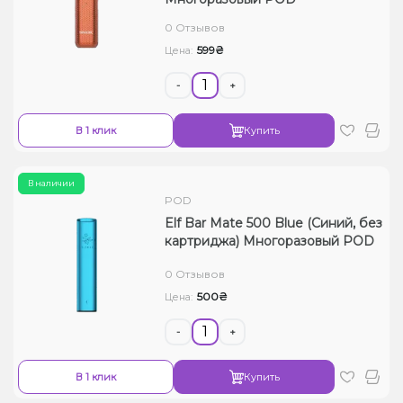
Жидкости для электронных сигарет
0 Отзывов
599₴
Цена:
Подарочные наборы
-
+
Уценка
В 1 клик
Купить
В наличии
POD
Elf Bar Mate 500 Blue (Синий, без
картриджа) Многоразовый POD
0 Отзывов
500₴
Цена:
-
+
В 1 клик
Купить