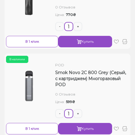
0 Отзывов
770₴
Цена:
-
+
В 1 клик
Купить
В наличии
POD
Smok Novo 2C 800 Grey (Серый,
с картриджем) Многоразовый
POD
0 Отзывов
599₴
Цена:
-
+
В 1 клик
Купить