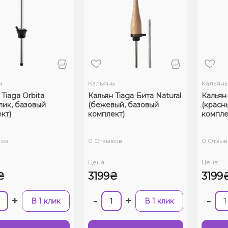
ы
Кальяны
Кальян
Tiaga Orbita
Кальян Tiaga Бита Natural
Кальян
лик, базовый
(бежевый, базовый
(красн
кт)
комплект)
компле
вов
0 Отзывов
0 Отзыв
Цена:
Цена:
₴
3199₴
3199
+
-
+
-
В 1 клик
В 1 клик