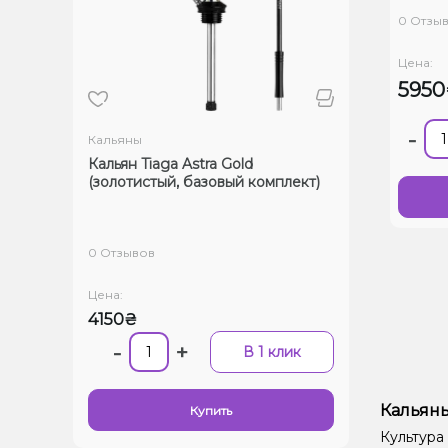
0 Отзы
Цена:
595
-
Кальяны
Кальян Tiaga Astra Gold
(золотистый, базовый комплект)
0 Отзывов
Цена:
4150₴
-
+
В 1 клик
Кальяны
Купить
Культура