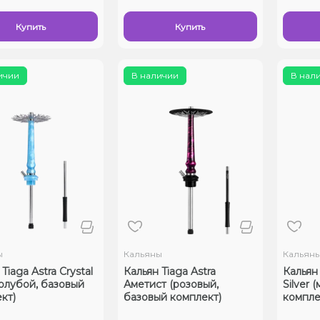
Купить
Купить
ичии
В наличии
В нал
ы
Кальяны
Кальян
Tiaga Astra Crystal
Кальян Tiaga Astra
Кальян 
голубой, базовый
Аметист (розовый,
Silver 
кт)
базовый комплект)
компле