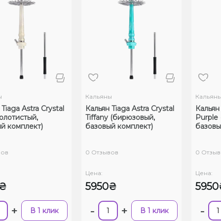
ы
Кальяны
Кальян
Tiaga Astra Crystal
Кальян Tiaga Astra Crystal
Кальян 
золотистый,
Tiffany (бирюзовый,
Purple
й комплект)
базовый комплект)
базовы
вов
0 Отзывов
0 Отзыв
Цена:
Цена:
0₴
5950₴
5950
+
-
+
-
В 1 клик
В 1 клик