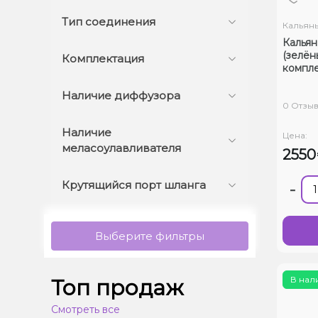
Тип соединения
Кальян
Кальян 
(зелён
Комплектация
компле
Наличие диффузора
0 Отзы
Наличие
Цена:
меласоулавливателя
255
Крутящийся порт шланга
-
Выберите фильтры
В нал
Топ продаж
Смотреть все