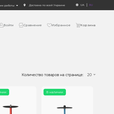
UA
RU
Доставка по всей Украине
фик работы:
Войти
Сравнение
Избранное
Корзина
Количество товаров на странице:
20
ичии
В наличии