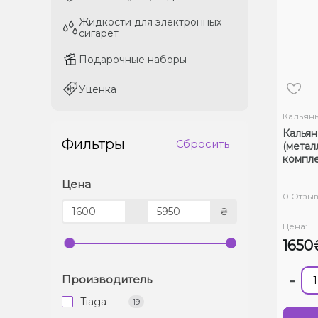
Жидкости для электронных
Жидкости для электронных
сигарет
сигарет
Подарочные наборы
Подарочные наборы
Уценка
Уценка
Кальян
Кальян 
Фильтры
Сбросить
(метал
компле
Цена
0 Отзы
-
₴
Цена:
1650
-
Производитель
Tiaga
19