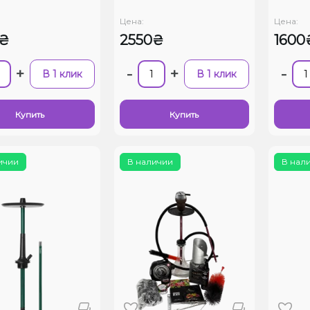
Цена:
Цена:
0₴
2550₴
1600
+
-
+
-
В 1 клик
В 1 клик
Купить
Купить
ичии
В наличии
В нал