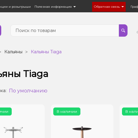
кции и розыгрыши
Полезная информация
Обратная связь
Гра
Кальяны
Кальяны Tiaga
ьяны Tiaga
По умолчанию
ка:
ичии
В наличии
В нал