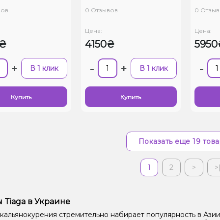
вов
0 Отзывов
0 Отзыв
Цена:
Цена:
0₴
4150₴
5950
+
-
+
-
В 1 клик
В 1 клик
Купить
Купить
Показать еще 19 тов
1
2
>
>
 Tiaga в Украине
 кальянокурения стремительно набирает популярность в Ази