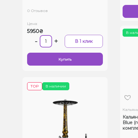
0 Отзывов
Цена:
5950₴
В нал
-
+
В 1 клик
Купить
TOP
В наличии
Кальян
Кальян 
Blue (
компле