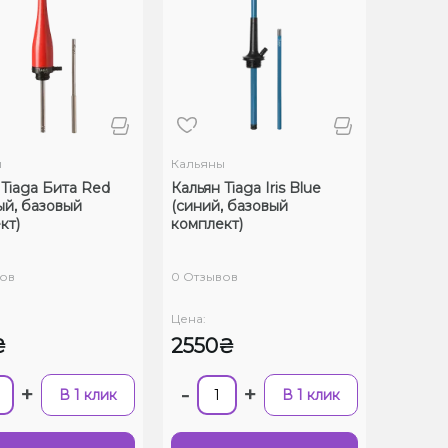
ы
Кальяны
 Tiaga Бита Red
Кальян Tiaga Iris Blue
ый, базовый
(синий, базовый
кт)
комплект)
ов
0 Отзывов
Цена:
₴
2550₴
+
-
+
В 1 клик
В 1 клик