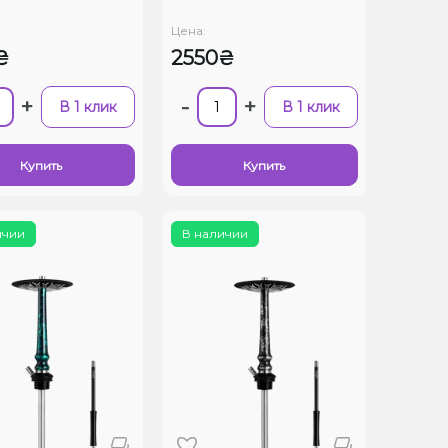
Цена:
₴
2550₴
+
-
+
В 1 клик
В 1 клик
Купить
Купить
ичии
В наличии