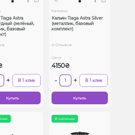
ы
Кальяны
Tiaga Astra
Кальян Tiaga Astra Silver
дный (зелёный,
(металлик, базовый
ик, базовый
комплект)
кт)
ов
0 Отзывов
Цена:
₴
4150₴
+
-
+
В 1 клик
В 1 клик
Купить
Купить
ичии
В наличии