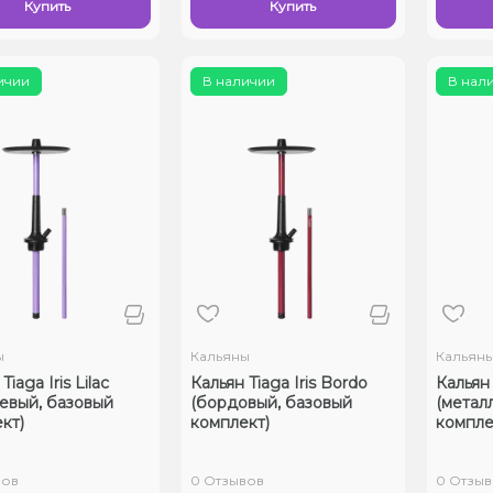
Купить
Купить
ичии
В наличии
В нал
ы
Кальяны
Кальян
Tiaga Iris Lilac
Кальян Tiaga Iris Bordo
Кальян 
евый, базовый
(бордовый, базовый
(метал
кт)
комплект)
компле
вов
0 Отзывов
0 Отзыв