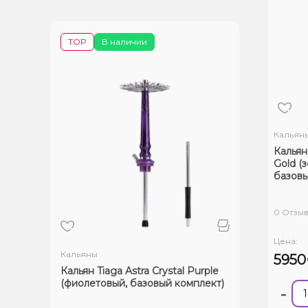
TOP
В наличии
Кальян
Кальян 
Gold (
базовы
0 Отзы
Цена:
Кальяны
595
Кальян Tiaga Astra Crystal Purple
(фиолетовый, базовый комплект)
-