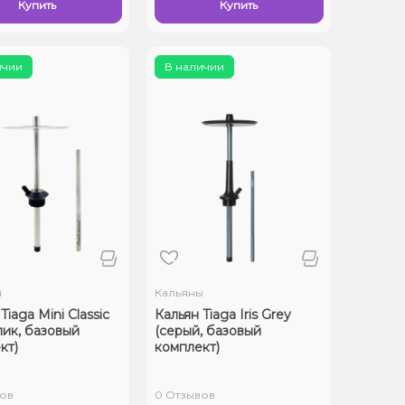
Купить
Купить
ичии
В наличии
ы
Кальяны
Tiaga Mini Classic
Кальян Tiaga Iris Grey
лик, базовый
(серый, базовый
кт)
комплект)
ов
0 Отзывов