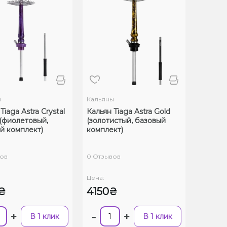
ы
Кальяны
Tiaga Astra Crystal
Кальян Tiaga Astra Gold
 (фиолетовый,
(золотистый, базовый
й комплект)
комплект)
ов
0 Отзывов
Цена:
₴
4150₴
+
-
+
В 1 клик
В 1 клик