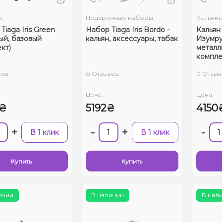
ы
Подарочные наборы
Кальян
Tiaga Iris Green
Набор Tiaga Iris Bordo -
Кальян 
ый, базовый
кальян, аксессуары, табак
Изумру
кт)
металл
компле
вов
0 Отзывов
0 Отзыв
Цена:
Цена:
0₴
5192₴
4150
+
-
+
-
В 1 клик
В 1 клик
Купить
Купить
ичии
В наличии
В нал