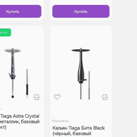
Купить
Купить
ичии
ы
Tiaga Astra Crystal
Кальяны
(металлик, базовый
кт)
Кальян Tiaga Бита Black
(чёрный, базовый