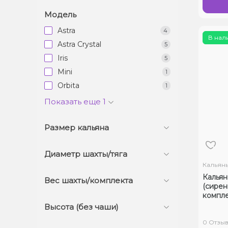
Модель
Astra
4
В нал
Astra Crystal
5
Iris
5
Mini
1
Orbita
1
Показать еще 1
Размер кальяна
Диаметр шахты/тяга
Кальян
Кальян 
Вес шахты/комплекта
(сирен
компле
Высота (без чаши)
0 Отзы