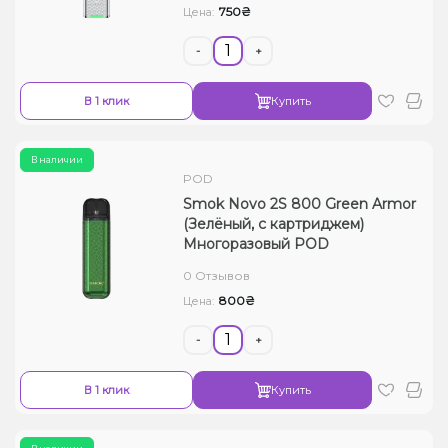
750₴
Цена:
-
+
В 1 клик
Купить
В наличии
POD
Smok Novo 2S 800 Green Armor
(Зелёный, с картриджем)
Многоразовый POD
0 Отзывов
800₴
Цена:
-
+
В 1 клик
Купить