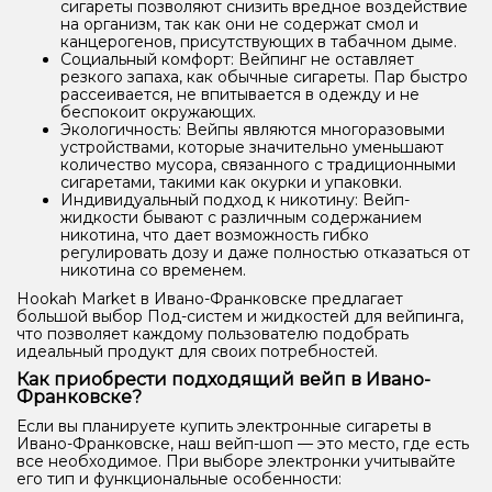
сигареты позволяют снизить вредное воздействие
на организм, так как они не содержат смол и
канцерогенов, присутствующих в табачном дыме.
Социальный комфорт: Вейпинг не оставляет
резкого запаха, как обычные сигареты. Пар быстро
рассеивается, не впитывается в одежду и не
беспокоит окружающих.
Экологичность: Вейпы являются многоразовыми
устройствами, которые значительно уменьшают
количество мусора, связанного с традиционными
сигаретами, такими как окурки и упаковки.
Индивидуальный подход к никотину: Вейп-
жидкости бывают с различным содержанием
никотина, что дает возможность гибко
регулировать дозу и даже полностью отказаться от
никотина со временем.
Hookah Market в Ивано-Франковске предлагает
большой выбор Под-систем и жидкостей для вейпинга,
что позволяет каждому пользователю подобрать
идеальный продукт для своих потребностей.
Как приобрести подходящий вейп в Ивано-
Франковске?
Если вы планируете купить электронные сигареты в
Ивано-Франковске, наш вейп-шоп — это место, где есть
все необходимое. При выборе электронки учитывайте
его тип и функциональные особенности: