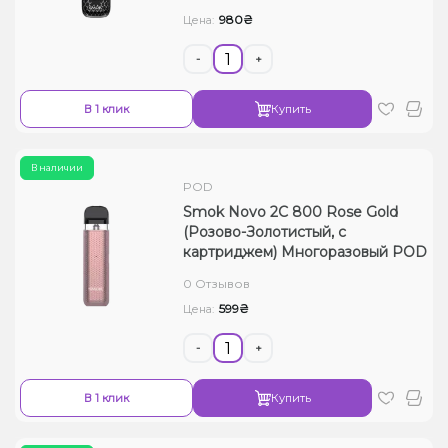
980₴
Цена:
-
+
В 1 клик
Купить
В наличии
POD
Smok Novo 2C 800 Rose Gold
(Розово-Золотистый, с
картриджем) Многоразовый POD
0 Отзывов
599₴
Цена:
-
+
В 1 клик
Купить