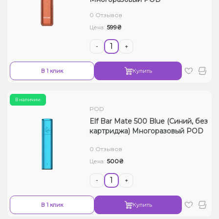
Жидкости для электронных сигарет
0 Отзывов
599₴
Цена:
Подарочные наборы
-
+
Уценка
В 1 клик
Купить
В наличии
POD
Elf Bar Mate 500 Blue (Синий, без
картриджа) Многоразовый POD
0 Отзывов
500₴
Цена:
-
+
В 1 клик
Купить