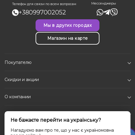
Мессенджеры
Телефон для связи по всем вопросам
+380997002052
Мы в других городах
Магазин на карте
Покупателю
Скидки и акции
О компании
Каталог
Не бажаєте перейти на українську?
Социальные сети
Нагадуємо вам про те, що у нас є україномовна