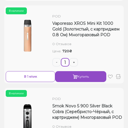
В наличии
POD
Vaporesso XROS Mini Kit 1000
Gold (Золотистый, с картриджем
0.8 Ом) Многоразовый POD
0 Отзывов
720₴
Цена:
-
+
В 1 клик
Купить
В наличии
POD
Smok Novo 5 900 Silver Black
Cobra (Серебристо-Чёрный, с
картриджем) Многоразовый POD
0 Отзывов