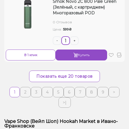
Smok Novo 2C 800 Pale Green
(Зелёный, с картриджем)
Многоразовый POD
0 Отзывов
599₴
Цена:
-
+
В 1 клик
Купить
Показать еще 20 товаров
1
2
3
4
5
6
7
8
9
>
>|
Vape Shop (Вейп Шоп) Hookah Market в Ивано-
Франковске