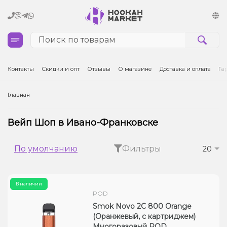
Кальяны
Контакты
Скидки и опт
Отзывы
О магазине
Доставка и оплата
Га
Табак для кальяна и кальянные смеси
Главная
Уголь для кальяна
Вейп Шоп в Ивано-Франковске
Чаши для кальяна
По умолчанию
Фильтры
20
Аксессуары для кальяна
В наличии
Электронные сигареты (POD)
POD
Smok Novo 2C 800 Orange
Комплектующие для POD
(Оранжевый, с картриджем)
Многоразовый POD