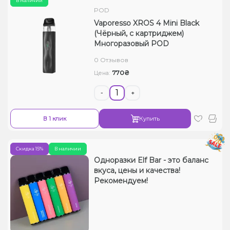
В наличии
POD
Vaporesso XROS 4 Mini Black
(Чёрный, с картриджем)
Многоразовый POD
0 Отзывов
770₴
Цена:
-
+
В 1 клик
Купить
Скидка 15%
В наличии
Одноразки Elf Bar - это баланс
вкуса, цены и качества!
Рекомендуем!