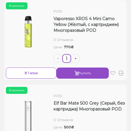
В наличии
POD
Vaporesso XROS 4 Mini Camo
Yellow (Жёлтый, с картриджем)
Многоразовый POD
0 Отзывов
770₴
Цена:
-
+
В 1 клик
Купить
В наличии
POD
Elf Bar Mate 500 Grey (Серый, без
картриджа) Многоразовый POD
0 Отзывов
500₴
Цена: