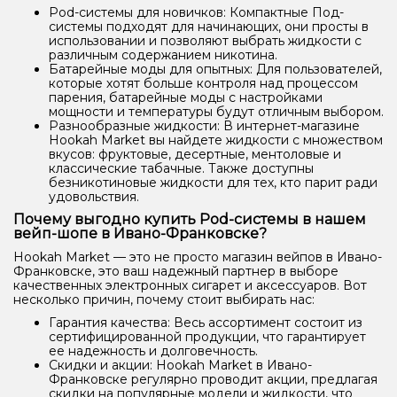
Pod-системы для новичков: Компактные Под-
системы подходят для начинающих, они просты в
использовании и позволяют выбрать жидкости с
различным содержанием никотина.
Батарейные моды для опытных: Для пользователей,
которые хотят больше контроля над процессом
парения, батарейные моды с настройками
мощности и температуры будут отличным выбором.
Разнообразные жидкости: В интернет-магазине
Hookah Market вы найдете жидкости с множеством
вкусов: фруктовые, десертные, ментоловые и
классические табачные. Также доступны
безникотиновые жидкости для тех, кто парит ради
удовольствия.
Почему выгодно купить Pod-системы в нашем
вейп-шопе в Ивано-Франковске?
Hookah Market — это не просто магазин вейпов в Ивано-
Франковске, это ваш надежный партнер в выборе
качественных электронных сигарет и аксессуаров. Вот
несколько причин, почему стоит выбирать нас:
Гарантия качества: Весь ассортимент состоит из
сертифицированной продукции, что гарантирует
ее надежность и долговечность.
Скидки и акции: Hookah Market в Ивано-
Франковске регулярно проводит акции, предлагая
скидки на популярные модели и жидкости, что