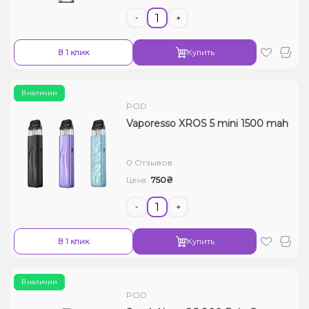
-
+
В 1 клик
Купить
В наличии
POD
Vaporesso XROS 5 mini 1500 mah
0 Отзывов
750₴
Цена:
-
+
В 1 клик
Купить
В наличии
POD