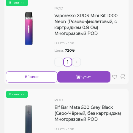
В наличии
POD
Vaporesso XROS Mini Kit 1000
Neon (Розово-фиолетовый, с
картриджем 0.8 Ом)
Многоразовый POD
0 Отзывов
720₴
Цена:
-
+
В 1 клик
Купить
В наличии
POD
Elf Bar Mate 500 Grey Black
(Серо-Чёрный, без картриджа)
Многоразовый POD
0 Отзывов