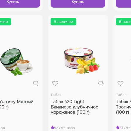
Купить
Купить
ичии
В наличии
В нал
Табак
Табак
 Yummy Мятный
Табак 420 Light
Табак
0 г)
Бананово-клубничное
Тропич
мороженое (100 г)
(100 г)
вов
5
2 Отзывов
4
1 От