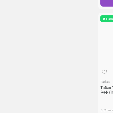
В нал
Табак
Табак
Раф (10
0 Отзы