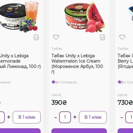
Табак
Табак
Unity x Lebiga
Табак Unity x Lebiga
Табак U
 Lemonade
Watermelon Ice Cream
Berry 
ый Лимонад, 100 г)
(Мороженое Арбуз, 100
(Ягодн
г)
зывов
4
6 Отзывов
3
4 От
Цена:
Цена:
₴
390₴
730
+
-
+
-
В 1 клик
В 1 клик