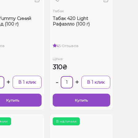
Табак
 Yummy Синий
Табак 420 Light
д (100 г)
Рафаэлло (100 г)
ов
4
5 Отзывов
Цена:
310₴
+
-
+
В 1 клик
В 1 клик
Купить
Купить
ичии
В наличии