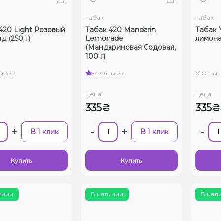
Табак
Табак
420 Light Розовый
Табак 420 Mandarin
Табак
д (250 г)
Lemonade
лимона
(Мандариновая Содовая,
100 г)
зывов
5
4 Отзывов
0 Отзыв
Цена:
Цена:
₴
335₴
335₴
+
-
+
-
В 1 клик
В 1 клик
Купить
Купить
ичии
В наличии
В нал