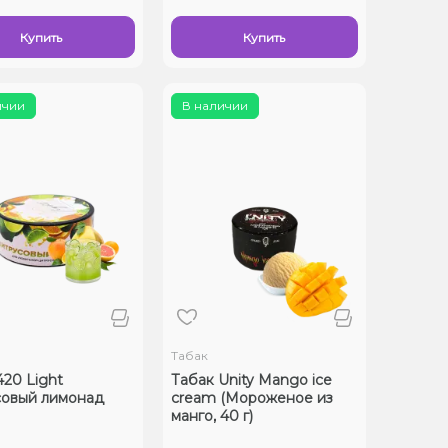
Купить
Купить
ичии
В наличии
Табак
420 Light
Табак Unity Mango ice
овый лимонад
cream (Мороженое из
манго, 40 г)