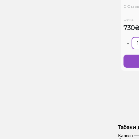
0 Отзы
Цена:
730
-
Табаки 
Кальян —