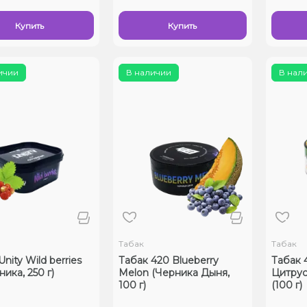
Купить
Купить
ичии
В наличии
В нал
Табак
Табак
nity Wild berries
Табак 420 Blueberry
Табак 
ика, 250 г)
Melon (Черника Дыня,
Цитрус
100 г)
(100 г)