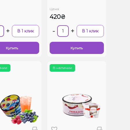
Цена:
420₴
+
-
+
В 1 клик
В 1 клик
Купить
Купить
ичии
В наличии