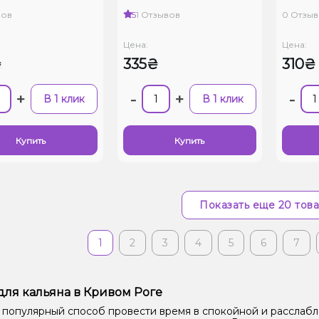
вов
5
1 Отзывов
0 Отзыв
Цена:
Цена:
₴
335₴
310₴
+
-
+
-
В 1 клик
В 1 клик
Купить
Купить
Показать еще 20 тов
1
2
3
4
5
6
7
для кальяна в Кривом Роге
 популярный способ провести время в спокойной и расслаб