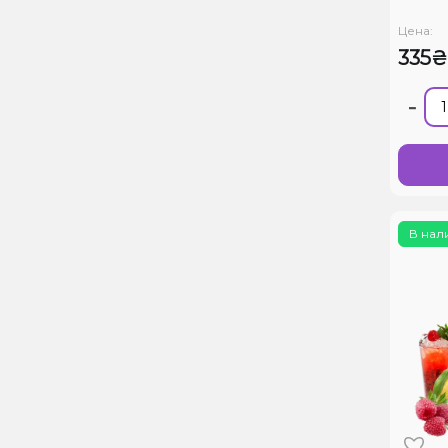
Цена:
335₴
-
В нал