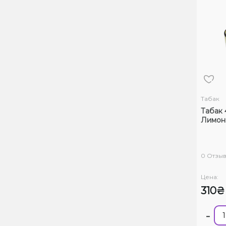
Табак
Табак 
Лимон 
0 Отзы
Цена:
310₴
-