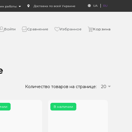
UA
RU
Доставка по всей Украине
фик работы:
Войти
Сравнение
Избранное
Корзина
е
Количество товаров на странице:
20
ичии
В наличии