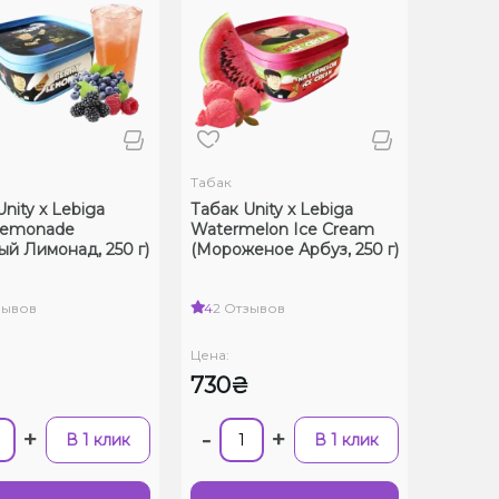
Табак
nity x Lebiga
Табак Unity x Lebiga
Lemonade
Watermelon Ice Cream
ый Лимонад, 250 г)
(Мороженое Арбуз, 250 г)
зывов
4
2 Отзывов
Цена:
₴
730₴
+
-
+
В 1 клик
В 1 клик