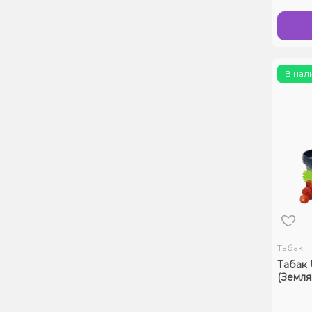
В нал
Табак
Табак U
(Землян