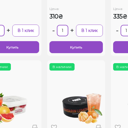
Цена:
Цена:
310₴
335₴
+
-
+
-
В 1 клик
В 1 клик
Купить
Купить
ичии
В наличии
В нал