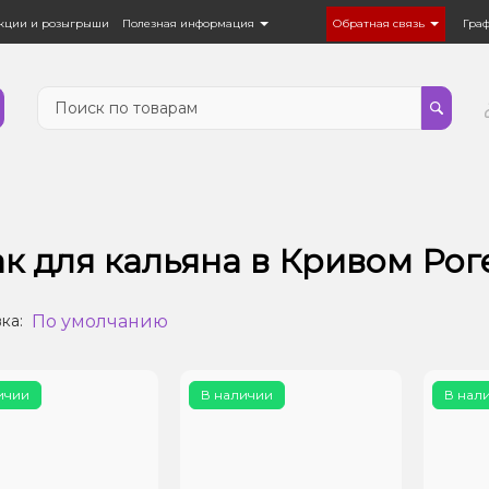
кции и розыгрыши
Полезная информация
Обратная связь
Гра
к для кальяна в Кривом Рог
По умолчанию
ка:
ичии
В наличии
В нал