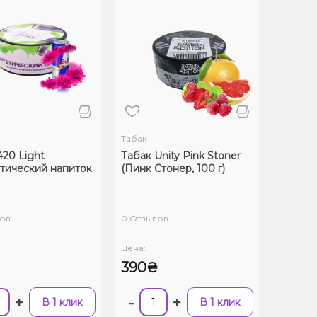
Табак
420 Light
Табак Unity Pink Stoner
тический напиток
(Пинк Стонер, 100 г)
ов
0 Отзывов
Цена:
390₴
+
-
+
В 1 клик
В 1 клик