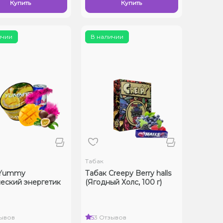
Купить
Купить
ичии
В наличии
Табак
 Yummy
Табак Creepy Berry halls
еский энергетик
(Ягодный Холс, 100 г)
зывов
5
3 Отзывов