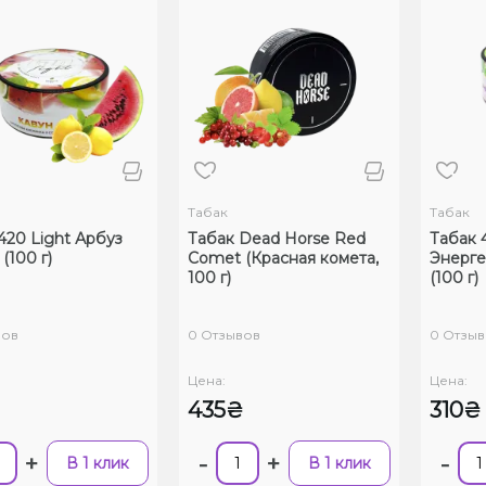
Табак
Табак
420 Light Арбуз
Табак Dead Horse Red
Табак 
(100 г)
Comet (Красная комета,
Энерге
100 г)
(100 г)
вов
0 Отзывов
0 Отзыв
Цена:
Цена:
435₴
310₴
+
-
+
-
В 1 клик
В 1 клик