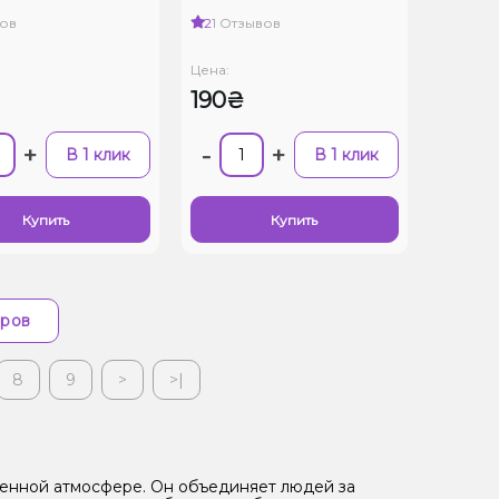
ов
2
1 Отзывов
Цена:
190₴
+
-
+
В 1 клик
В 1 клик
Купить
Купить
аров
8
9
>
>|
ленной атмосфере. Он объединяет людей за