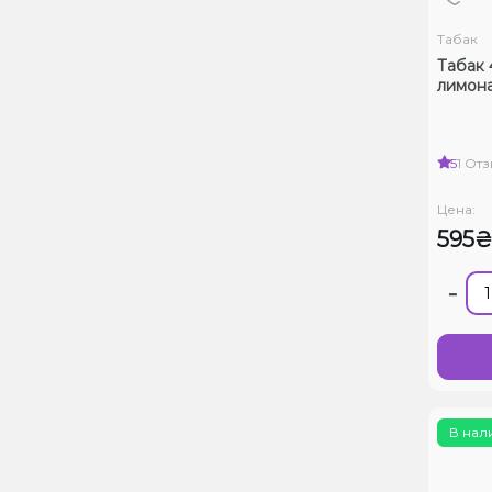
Табак
Табак 
лимона
5
1 От
Цена:
595
-
В нал