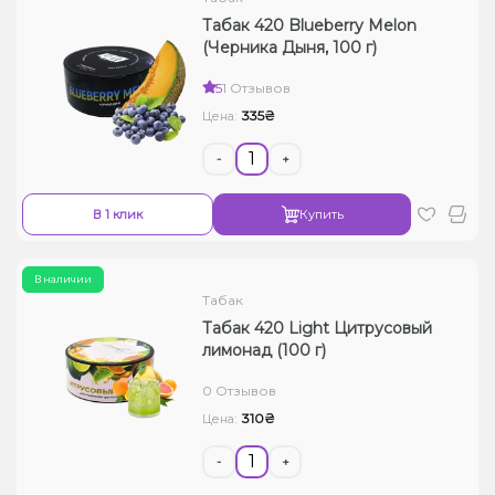
Табак 420 Blueberry Melon
(Черника Дыня, 100 г)
5
1 Отзывов
335₴
Цена:
-
+
В 1 клик
Купить
В наличии
Табак
Табак 420 Light Цитрусовый
лимонад (100 г)
0 Отзывов
310₴
Цена:
-
+