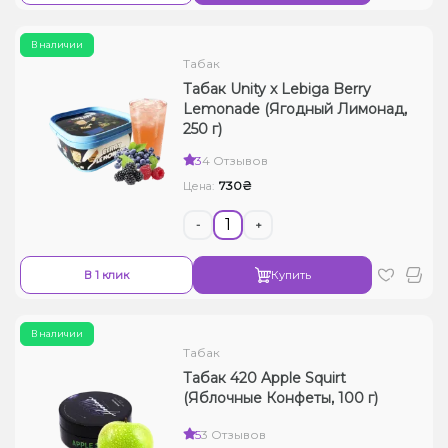
В наличии
Табак
Табак Unity x Lebiga Berry
Lemonade (Ягодный Лимонад,
250 г)
3
4 Отзывов
730₴
Цена:
-
+
В 1 клик
Купить
В наличии
Табак
Табак 420 Apple Squirt
(Яблочные Конфеты, 100 г)
5
3 Отзывов