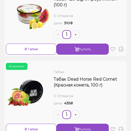
(100 г)
0 Отзывов
310₴
Цена:
-
+
В 1 клик
Купить
В наличии
Табак
Табак Dead Horse Red Comet
(Красная комета, 100 г)
0 Отзывов
435₴
Цена:
-
+
В 1 клик
Купить