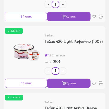
-
+
В 1 клик
Купить
В наличии
Табак
Табак 420 Light Рафаэлло (100 г)
4
5 Отзывов
310₴
Цена:
-
+
В 1 клик
Купить
В наличии
Табак
Табак 420 Light Арбуз Лимон