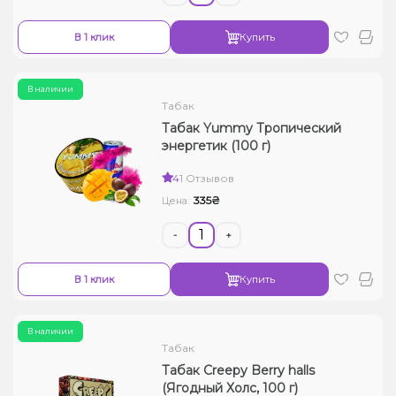
В 1 клик
Купить
В наличии
Табак
Табак Yummy Тропический
энергетик (100 г)
4
1 Отзывов
335₴
Цена:
-
+
В 1 клик
Купить
В наличии
Табак
Табак Creepy Berry halls
(Ягодный Холс, 100 г)