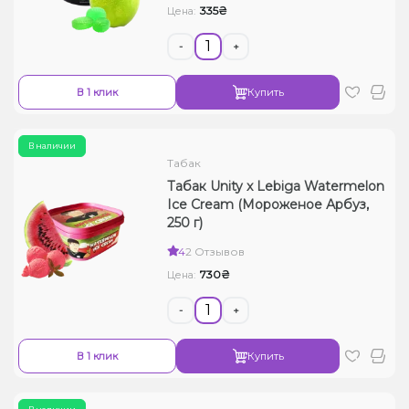
335₴
Цена:
-
+
В 1 клик
Купить
В наличии
Табак
Табак Unity x Lebiga Watermelon
Ice Cream (Мороженое Арбуз,
250 г)
4
2 Отзывов
730₴
Цена:
-
+
В 1 клик
Купить