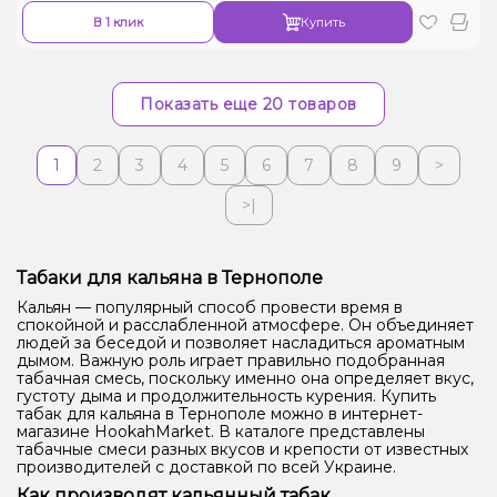
В 1 клик
Купить
Показать еще 20 товаров
1
2
3
4
5
6
7
8
9
>
>|
Табаки для кальяна в Тернополе
Кальян — популярный способ провести время в
спокойной и расслабленной атмосфере. Он объединяет
людей за беседой и позволяет насладиться ароматным
дымом. Важную роль играет правильно подобранная
табачная смесь, поскольку именно она определяет вкус,
густоту дыма и продолжительность курения. Купить
табак для кальяна в Тернополе можно в интернет-
магазине HookahMarket. В каталоге представлены
табачные смеси разных вкусов и крепости от известных
производителей с доставкой по всей Украине.
Как производят кальянный табак