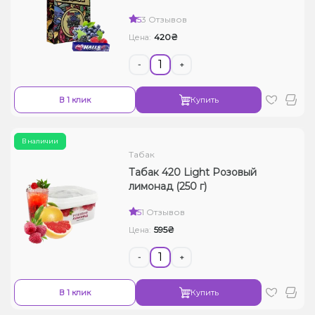
5
3 Отзывов
420₴
Цена:
-
+
В 1 клик
Купить
В наличии
Табак
Табак 420 Light Розовый
лимонад (250 г)
5
1 Отзывов
595₴
Цена:
-
+
В 1 клик
Купить