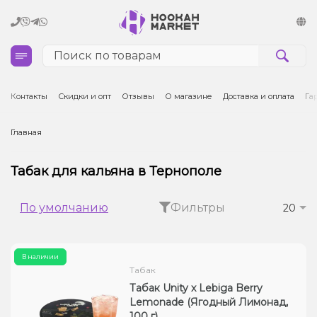
Кальяны
Контакты
Скидки и опт
Отзывы
О магазине
Доставка и оплата
Га
Табак для кальяна и кальянные смеси
Главная
Уголь для кальяна
Табак для кальяна в Тернополе
Чаши для кальяна
По умолчанию
Фильтры
20
Аксессуары для кальяна
В наличии
Электронные сигареты (POD)
Табак
Табак Unity x Lebiga Berry
Комплектующие для POD
Lemonade (Ягодный Лимонад,
100 г)