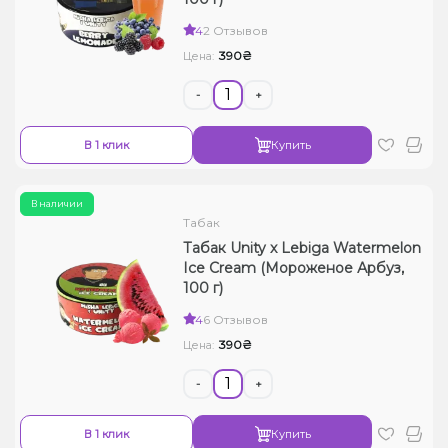
Жидкости для электронных сигарет
4
2 Отзывов
390₴
Цена:
Подарочные наборы
-
+
Уценка
В 1 клик
Купить
В наличии
Табак
Табак Unity x Lebiga Watermelon
Ice Cream (Мороженое Арбуз,
100 г)
4
6 Отзывов
390₴
Цена:
-
+
В 1 клик
Купить