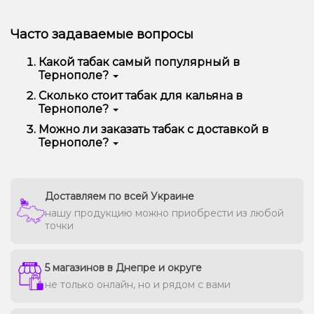
Часто задаваемые вопросы
Какой табак самый популярный в
Тернополе?
Чаще всего в Тернополе заказывают Pixtea, Jibiar,
Сколько стоит табак для кальяна в
Adalya, CULTt, 420, Serbetli и другие — за богатый
Тернополе?
вкус, аромат и отличную дымность.
В среднем цена варьируется от 90 до 450 грн за
Можно ли заказать табак с доставкой в
100 г в зависимости от бренда и линейки.
Тернополе?
Премиальные марки могут стоить дороже.
Да, мы доставляем кальянную забивку в Тернополе
быстро и безопасно, сохраняя свежесть каждой
упаковки.
Доставляем по всей Украине
нашу продукцию можно приобрести из любой
точки
5 магазинов в Днепре и округе
не только онлайн, но и рядом с вами