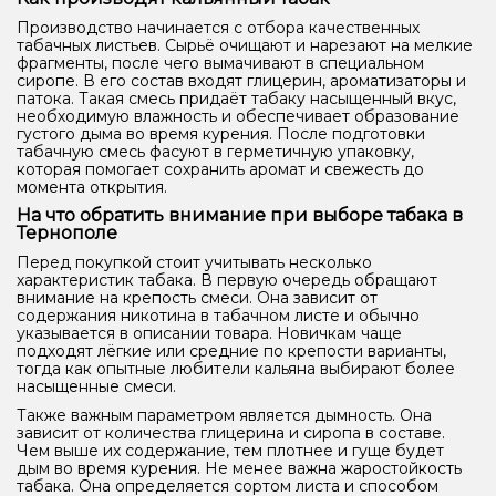
Производство начинается с отбора качественных
табачных листьев. Сырьё очищают и нарезают на мелкие
фрагменты, после чего вымачивают в специальном
сиропе. В его состав входят глицерин, ароматизаторы и
патока. Такая смесь придаёт табаку насыщенный вкус,
необходимую влажность и обеспечивает образование
густого дыма во время курения. После подготовки
табачную смесь фасуют в герметичную упаковку,
которая помогает сохранить аромат и свежесть до
момента открытия.
На что обратить внимание при выборе табака в
Тернополе
Перед покупкой стоит учитывать несколько
характеристик табака. В первую очередь обращают
внимание на крепость смеси. Она зависит от
содержания никотина в табачном листе и обычно
указывается в описании товара. Новичкам чаще
подходят лёгкие или средние по крепости варианты,
тогда как опытные любители кальяна выбирают более
насыщенные смеси.
Также важным параметром является дымность. Она
зависит от количества глицерина и сиропа в составе.
Чем выше их содержание, тем плотнее и гуще будет
дым во время курения. Не менее важна жаростойкость
табака. Она определяется сортом листа и способом