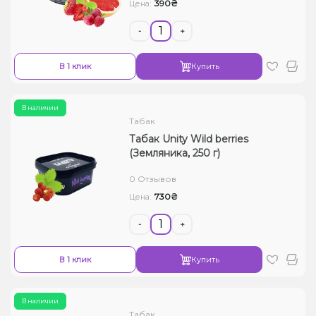
390₴
Цена:
-
+
В 1 клик
Купить
В наличии
Табак
Табак Unity Wild berries
(Земляника, 250 г)
0 Отзывов
730₴
Цена:
-
+
В 1 клик
Купить
В наличии
Табак