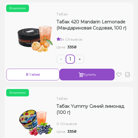
В наличии
Табак
Табак 420 Mandarin Lemonade
(Мандариновая Содовая, 100 г)
5
4 Отзывов
335₴
Цена:
-
+
В 1 клик
Купить
В наличии
Табак
Табак Yummy Синий лимонад
(100 г)
0 Отзывов
335₴
Цена: