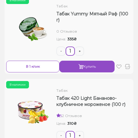
В наличии
Табак
Табак Yummy Мятный Раф (100
г)
0 Отзывов
335₴
Цена:
-
+
В 1 клик
Купить
В наличии
Табак
Табак 420 Light Бананово-
клубничное мороженое (100 г)
5
2 Отзывов
310₴
Цена:
-
+