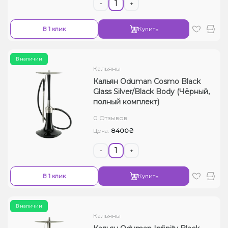
-
+
В 1 клик
Купить
В наличии
Кальяны
Кальян Oduman Cosmo Black
Glass Silver/Black Body (Чёрный,
полный комплект)
0 Отзывов
8400₴
Цена:
-
+
В 1 клик
Купить
В наличии
Кальяны