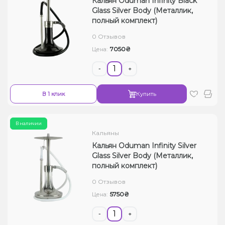
Кальян Oduman Infinity Black
Glass Silver Body (Металлик,
полный комплект)
0 Отзывов
7050₴
Цена:
-
+
В 1 клик
Купить
В наличии
Кальяны
Кальян Oduman Infinity Silver
Glass Silver Body (Металлик,
полный комплект)
0 Отзывов
5750₴
Цена:
-
+