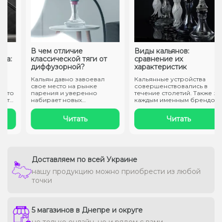
В чем отличие
Виды кальянов:
:
классической тяги от
сравнение их
диффузорной?
характеристик
Кальян давно завоевал
Кальянные устройства
свое место на рынке
совершенствовались в
то
парения и уверенно
течение столетий. Также за
т
набирает новых
каждым именным брендом
поклонников. После
производ..
трудн..
Читать
Читать
Доставляем по всей Украине
нашу продукцию можно приобрести из любой
точки
5 магазинов в Днепре и округе
не только онлайн, но и рядом с вами