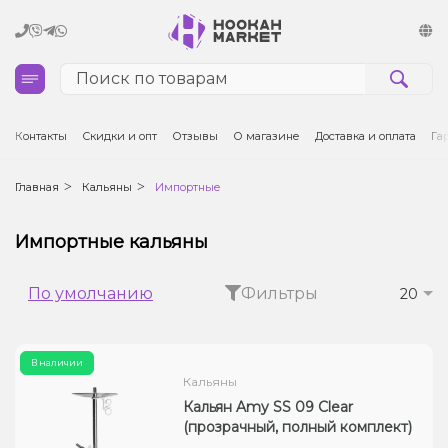
Кальяны
Контакты
Скидки и опт
Отзывы
О магазине
Доставка и оплата
Га
Табак для кальяна и кальянные смеси
Главная
Кальяны
Импортные
Уголь для кальяна
Импортные кальяны
Чаши для кальяна
По умолчанию
Фильтры
20
Аксессуары для кальяна
В наличии
Электронные сигареты (POD)
Кальяны
Кальян Amy SS 09 Clear
Комплектующие для POD
(прозрачный, полный комплект)