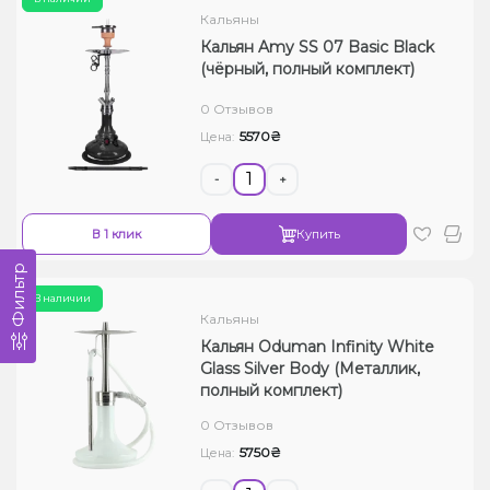
Кальяны
Кальян Amy SS 07 Basiс Black
(чёрный, полный комплект)
0 Отзывов
5570₴
Цена:
-
+
В 1 клик
Купить
Фильтр
В наличии
Кальяны
Кальян Oduman Infinity White
Glass Silver Body (Металлик,
полный комплект)
0 Отзывов
5750₴
Цена: