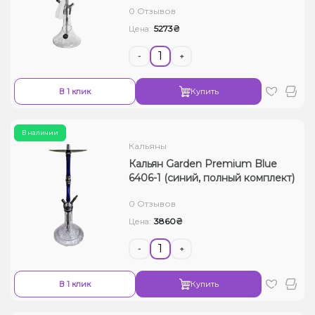
0 Отзывов
Жидкости для электронных сигарет
5273₴
Цена:
Подарочные наборы
-
+
Уценка
В 1 клик
Купить
В наличии
Кальяны
Кальян Garden Premium Blue
6406-1 (синий, полный комплект)
0 Отзывов
3860₴
Цена:
-
+
В 1 клик
Купить