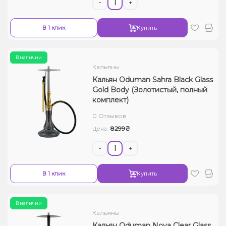
-
+
В 1 клик
Купить
В наличии
Кальяны
Кальян Oduman Sahra Black Glass
Gold Body (Золотистый, полный
комплект)
0 Отзывов
8299₴
Цена:
-
+
В 1 клик
Купить
В наличии
Кальяны
Кальян Oduman Nova Clear Glass