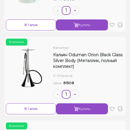
-
+
В 1 клик
Купить
В наличии
Кальяны
Кальян Oduman Orion Black Glass
Silver Body (Металлик, полный
комплект)
0 Отзывов
8150₴
Цена:
-
+
В 1 клик
Купить
В наличии