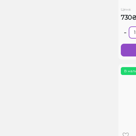
Цена:
730
-
В нал