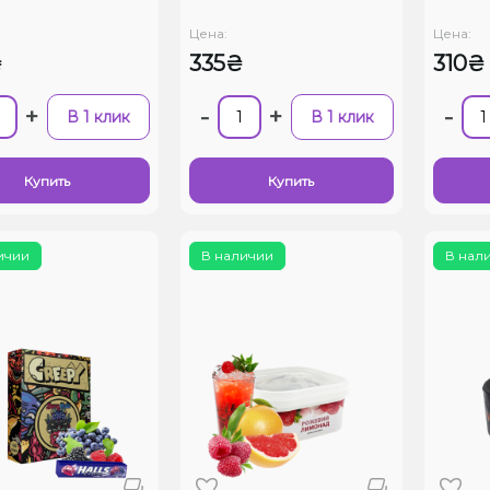
Цена:
Цена:
₴
335₴
310₴
+
-
+
-
В 1 клик
В 1 клик
Купить
Купить
ичии
В наличии
В нал