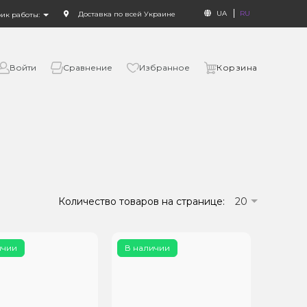
UA
RU
Доставка по всей Украине
фик работы:
Войти
Сравнение
Избранное
Корзина
Количество товаров на странице:
20
ичии
В наличии