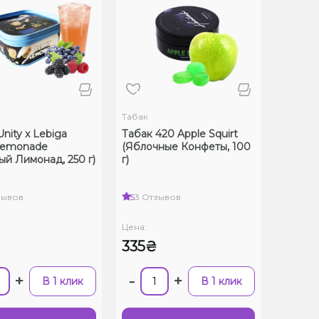
Табак
nity x Lebiga
Табак 420 Apple Squirt
Lemonade
(Яблочные Конфеты, 100
ый Лимонад, 250 г)
г)
зывов
5
3 Отзывов
Цена:
₴
335₴
+
-
+
В 1 клик
В 1 клик