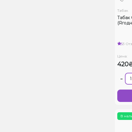
Табак
Табак C
(Ягодн
5
3 От
Цена:
420
-
В нал