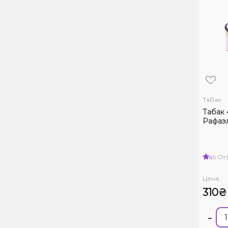
Табак
Табак 
Рафаэл
4
5 От
Цена:
310₴
-