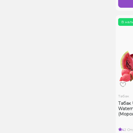
В нал
Табак
Табак 
Waterm
(Морож
4
2 От