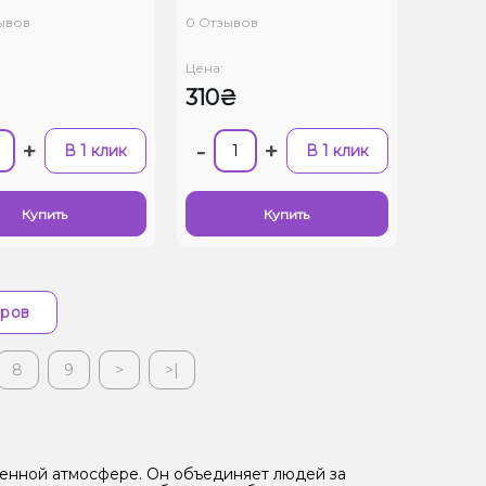
зывов
0 Отзывов
Цена:
310₴
+
-
+
В 1 клик
В 1 клик
Купить
Купить
аров
8
9
>
>|
ленной атмосфере. Он объединяет людей за