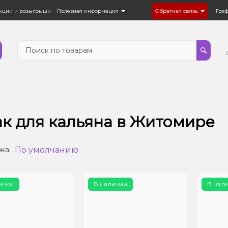
кции и розыгрыши
Полезная информация
Обратная связь
Гра
ак для кальяна в Житомире
По умолчанию
ка:
ичии
В наличии
В нал