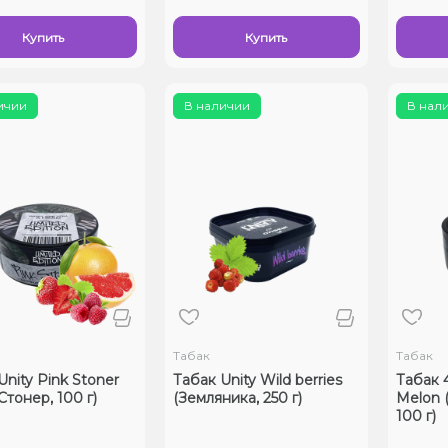
Купить
Купить
ичии
В наличии
В нал
Табак
Табак
Unity Pink Stoner
Табак Unity Wild berries
Табак 
Стонер, 100 г)
(Земляника, 250 г)
Melon 
100 г)