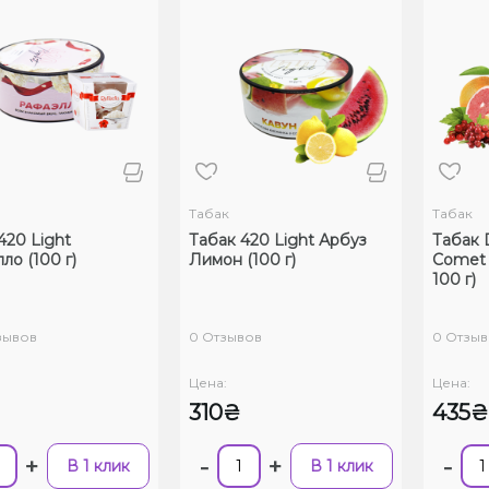
Табак
Табак
420 Light
Табак 420 Light Арбуз
Табак 
ло (100 г)
Лимон (100 г)
Comet 
100 г)
зывов
0 Отзывов
0 Отзыв
Цена:
Цена:
310₴
435₴
+
-
+
-
В 1 клик
В 1 клик