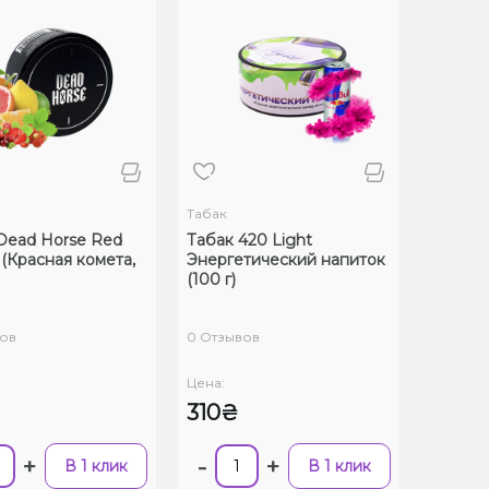
Табак
Dead Horse Red
Табак 420 Light
(Красная комета,
Энергетический напиток
(100 г)
ов
0 Отзывов
Цена:
310₴
+
-
+
В 1 клик
В 1 клик