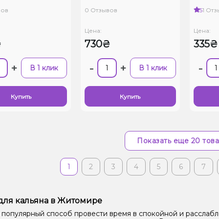
вов
0 Отзывов
5
1 От
Цена:
Цена:
₴
730₴
335₴
+
-
+
-
В 1 клик
В 1 клик
Купить
Купить
Показать еще 20 тов
1
2
3
4
5
6
7
для кальяна в Житомире
 популярный способ провести время в спокойной и расслаб