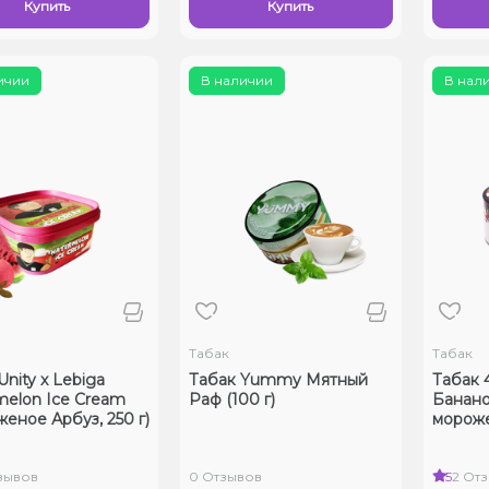
Купить
Купить
ичии
В наличии
В нал
Табак
Табак
Unity x Lebiga
Табак Yummy Мятный
Табак 
elon Ice Cream
Раф (100 г)
Банано
еное Арбуз, 250 г)
мороже
зывов
0 Отзывов
5
2 От