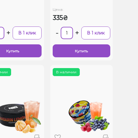
Цена:
335₴
+
-
+
В 1 клик
В 1 клик
Купить
Купить
ичии
В наличии