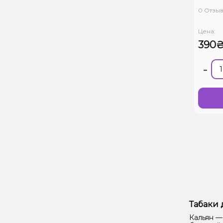
0 Отзы
Цена:
390
-
Табаки 
Кальян —