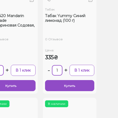
Табак
420 Mandarin
Табак Yummy Синий
ade
лимонад (100 г)
риновая Содовая,
зывов
0 Отзывов
Цена:
335₴
+
-
+
В 1 клик
В 1 клик
Купить
Купить
ичии
В наличии