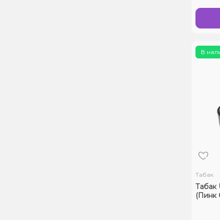
В нал
Табак
Табак 
(Пинк 