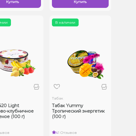
Купить
Купить
ичии
В наличии
Табак
420 Light
Табак Yummy
во-клубничное
Тропический энергетик
ное (100 г)
(100 г)
зывов
4
1 Отзывов