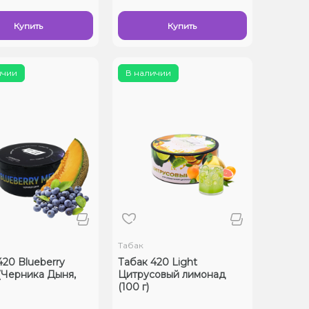
Купить
Купить
ичии
В наличии
Табак
420 Blueberry
Табак 420 Light
(Черника Дыня,
Цитрусовый лимонад
(100 г)