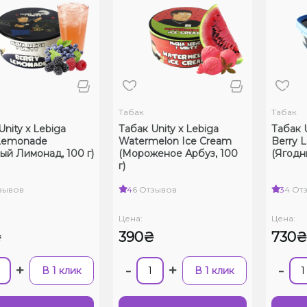
Табак
Табак
Unity x Lebiga
Табак Unity x Lebiga
Табак U
 Lemonade
Watermelon Ice Cream
Berry 
ый Лимонад, 100 г)
(Мороженое Арбуз, 100
(Ягодн
г)
зывов
4
6 Отзывов
3
4 От
Цена:
Цена:
₴
390₴
730
+
-
+
-
В 1 клик
В 1 клик