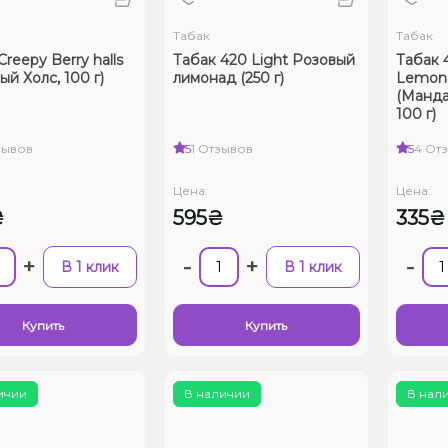
Табак
Табак
reepy Berry halls
Табак 420 Light Розовый
Табак 
ый Холс, 100 г)
лимонад (250 г)
Lemon
(Манда
100 г)
зывов
5
1 Отзывов
5
4 От
Цена:
Цена:
₴
595₴
335₴
+
-
+
-
В 1 клик
В 1 клик
Купить
Купить
ичии
В наличии
В нал