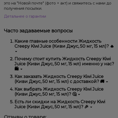
это на "Новой почте" (фото + акт) и свяжитесь с нами до
получения посылки.
Детальнее о гарантии
Часто задаваемые вопросы
Какие главные особенности Жидкость
Creepy Kiwi Juice (Киви Джус, 50 мг, 15 мл)? 🔥
Жидкость Creepy Kiwi Juice (Киви Джус, 50 мг, 15 мл)
Почему стоит купить Жидкость Creepy Kiwi
отличается высоким качеством, удобством
Juice (Киви Джус, 50 мг, 15 мл) именно у нас?
использования и надежностью.
🛍️
Мы предлагаем только оригинальную продукцию,
Как заказать Жидкость Creepy Kiwi Juice
широкий ассортимент, выгодные цены и быструю
(Киви Джус, 50 мг, 15 мл) с доставкой? 🚚
доставку. Кроме того, у нас регулярные акции и
скидки для клиентов!
Оформить заказ можно в несколько кликов:
Как выбрать Жидкость Creepy Kiwi Juice
(Киви Джус, 50 мг, 15 мл)? 🤔
Добавьте Жидкость Creepy Kiwi Juice (Киви
Джус, 50 мг, 15 мл) в корзину.
Выбор зависит от ваших предпочтений – например,
Есть ли скидки на Жидкость Creepy Kiwi
Перейдите к оформлению заказа.
если это кальян, учитывайте размер, материал и тип
Juice (Киви Джус, 50 мг, 15 мл)? 🎉
чаши, если вейп – мощность и вкус. Наши
Выберите удобный способ оплаты и
менеджеры помогут подобрать идеальный вариант.
Да! Мы регулярно проводим акции и предлагаем
доставки.
Отзывы о товаре: