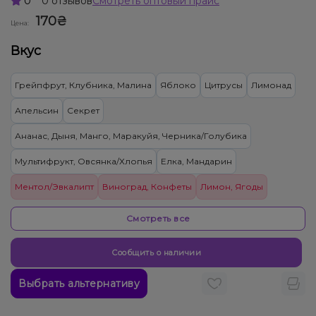
0
0 отзывов
Смотреть оптовый прайс
170₴
Цена:
Вкус
Грейпфрут, Клубника, Малина
Яблоко
Цитрусы
Лимонад
Апельсин
Секрет
Ананас, Дыня, Манго, Маракуйя, Черника/Голубика
Мультифрукт, Овсянка/Хлопья
Елка, Мандарин
Ментол/Эвкалипт
Виноград, Конфеты
Лимон, Ягоды
Вишня/Черешня
Кола
Жвачка (мятная)
Смотреть все
Жвачка (фруктовая)
Арбуз, Дыня
Киви
Мята
Малина
Сообщить о наличии
Клубника, Пирог/Кондитерка
Апельсин, Лимонад
Выбрать альтернативу