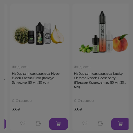
Жидкость
Жидкость
Набор для самозамеса Hype
Набор для самозамеса Lucky
г,
Black Cactus Elixir (Кактус
Chrome Peach Gooseberry
Эликсир, 50 мг, 30 мл)
(Персик Крыжовник, 50 мг, 30
мл)
0 Отзывов
0 Отзывов
360₴
380₴