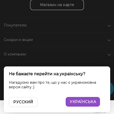
Магазин на карте
Покупателю
Скидки и акции
О компании
Каталог
Не бажаєте перейти на українську?
Социальные сети
Нагадуємо вам про те, що у нас є україномовна
версія сайту ;)
УКРАЇНСЬКА
РУССКИЙ
Войти
Сравнение
Избранное
Корзина