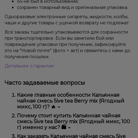
он не был в использовании;
сохранен товарный вид и оригинальная упаковка.
Одноразовые электронные сигареты, жидкости, колбы,
чаши и другие товары с уценкой возврату не подлежат.
Все заказы тщательно упаковываются для сохранности
при транспортировке. Если вы заметили бой или
повреждение упаковки при получении, зафиксируйте
это на "Новой почте" (фото + акт) и свяжитесь с нами до
получения посылки.
Детальнее о гарантии
Часто задаваемые вопросы
Какие главные особенности Кальянная
чайная смесь 5ive tea Berry mix (Ягодный
микс, 100 г)? 🔥
Кальянная чайная смесь 5ive tea Berry mix (Ягодный
Почему стоит купить Кальянная чайная
микс, 100 г) отличается высоким качеством,
смесь 5ive tea Berry mix (Ягодный микс, 100
удобством использования и надежностью.
г) именно у нас? 🛍️
Мы предлагаем только оригинальную продукцию,
Как заказать Кальянная чайная смесь 5ive