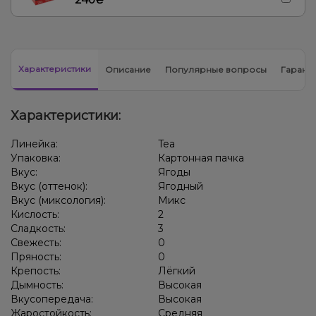
Характеристики
Описание
Популярные вопросы
Гарант
Характеристики:
Линейка:
Tea
Упаковка:
Картонная пачка
Вкус:
Ягоды
Вкус (оттенок):
Ягодный
Вкус (миксология):
Микс
Кислость:
2
Сладкость:
3
Свежесть:
0
Пряность:
0
Крепость:
Лёгкий
Дымность:
Высокая
Вкусопередача:
Высокая
Жаростойкость:
Средняя