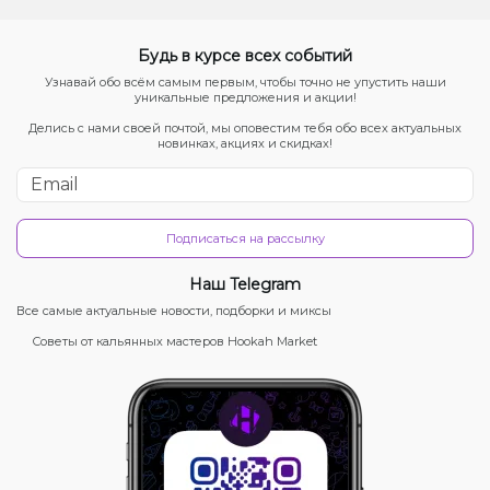
Будь в курсе всех событий
Узнавай обо всём самым первым, чтобы точно не упустить наши
уникальные предложения и акции!
Делись с нами своей почтой, мы оповестим тебя обо всех актуальных
новинках, акциях и скидках!
Подписаться на рассылку
Наш Telegram
Все самые актуальные новости, подборки и миксы
Советы от кальянных мастеров Hookah Market