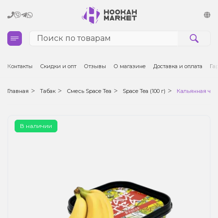
Кальяны
Контакты
Скидки и опт
Отзывы
О магазине
Доставка и оплата
Га
Табак для кальяна и кальянные смеси
Главная
Табак
Смесь Space Tea
Space Tea (100 г)
Кальянная чайн
Уголь для кальяна
В наличии
Чаши для кальяна
Аксессуары для кальяна
Электронные сигареты (POD)
Комплектующие для POD