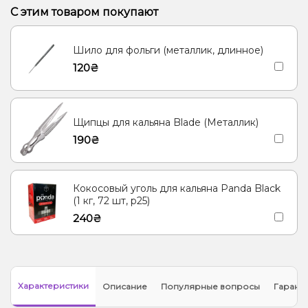
Личи, Помело
Гранат, Энергетик
Кола
С этим товаром покупают
Вишня/Черешня, Гранат
Ананас, Маракуйя
Шило для фольги (металлик, длинное)
Конфеты, Мультифрукт
Пунш, Ягоды
120₴
Малина, Персик, Черника/Голубика
Ананас, Апельсин, Лёд/Холодок, Персик
Гранат, Кола
Щипцы для кальяна Blade (Металлик)
Ананас, Грейпфрут, Малина
Маракуйя
190₴
Специи/Пряности, Чай, Ягоды
Кокосовый уголь для кальяна Panda Black
(1 кг, 72 шт, р25)
240₴
Характеристики
Описание
Популярные вопросы
Гарант