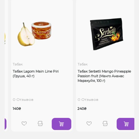
Табак
Табак
Табак Lagom Main Line Piri
Табак Serbetli Mango Pineapple
(Груша, 40 г)
Passion fruit (Манго Ананас
Маракуйя, 100 г)
0 Отзывов
0 Отзывов
140₴
240₴