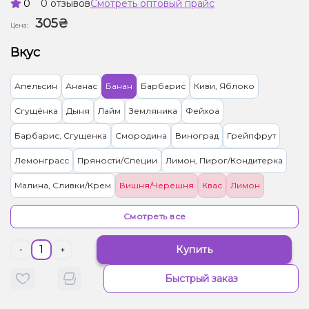
0
0 отзывов
Смотреть оптовый прайс
305₴
Цена:
Вкус
Апельсин
Ананас
Банан
Барбарис
Киви, Яблоко
Сгущёнка
Дыня
Лайм
Земляника
Фейхоа
Барбарис, Сгущенка
Смородина
Виноград
Грейпфрут
Лемонграсс
Пряности/Специи
Лимон, Пирог/Кондитерка
Малина, Сливки/Крем
Вишня/Черешня
Квас
Лимон
Малина
Лёд/Холодок
Персик
Смотреть все
Грейпфрут, Клубника, Малина
Попкорн
Купить
-
+
Виноград, Лёд/Холодок
Черника/Голубика
Быстрый заказ
Конфеты, Яблоко
Клубника, Конфеты, Сливки/Крем