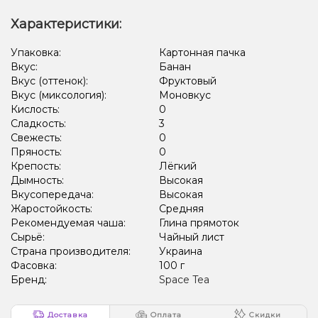
Характеристики:
Упаковка:
Картонная пачка
Вкус:
Банан
Вкус (оттенок):
Фруктовый
Вкус (миксология):
Моновкус
Кислость:
0
Сладкость:
3
Свежесть:
0
Пряность:
0
Крепость:
Лёгкий
Дымность:
Высокая
Вкусопередача:
Высокая
Жаростойкость:
Средняя
Рекомендуемая чаша:
Глина прямоток
Сырьё:
Чайный лист
Страна производителя:
Украина
Фасовка:
100 г
Бренд:
Space Tea
Доставка
Оплата
Скидки