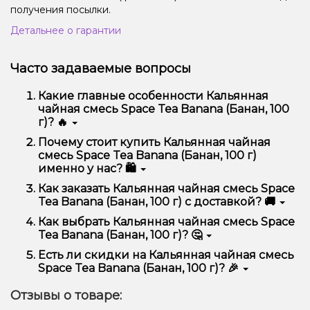
получения посылки.
Детальнее о гарантии
Часто задаваемые вопросы
Какие главные особенности Кальянная
чайная смесь Space Tea Banana (Банан, 100
г)? 🔥
Кальянная чайная смесь Space Tea Banana (Банан,
Почему стоит купить Кальянная чайная
100 г) отличается высоким качеством, удобством
смесь Space Tea Banana (Банан, 100 г)
использования и надежностью.
именно у нас? 🛍️
Мы предлагаем только оригинальную продукцию,
Как заказать Кальянная чайная смесь Space
широкий ассортимент, выгодные цены и быструю
Tea Banana (Банан, 100 г) с доставкой? 🚚
доставку. Кроме того, у нас регулярные акции и
скидки для клиентов!
Оформить заказ можно в несколько кликов:
Как выбрать Кальянная чайная смесь Space
Tea Banana (Банан, 100 г)? 🤔
Добавьте Кальянная чайная смесь Space Tea
Banana (Банан, 100 г) в корзину.
Выбор зависит от ваших предпочтений – например,
Есть ли скидки на Кальянная чайная смесь
Перейдите к оформлению заказа.
если это кальян, учитывайте размер, материал и тип
Space Tea Banana (Банан, 100 г)? 🎉
чаши, если вейп – мощность и вкус. Наши
Выберите удобный способ оплаты и
менеджеры помогут подобрать идеальный вариант.
Да! Мы регулярно проводим акции и предлагаем
доставки.
Отзывы о товаре:
специальные предложения. Следите за
Подтвердите заказ – мы быстро отправим его
обновлениями на сайте и в нашем телеграмм-