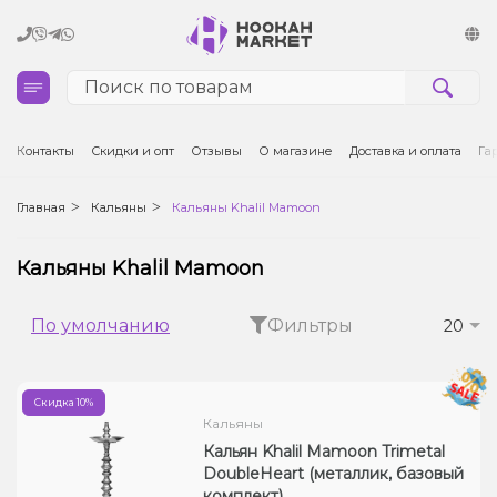
Кальяны
Контакты
Скидки и опт
Отзывы
О магазине
Доставка и оплата
Га
Табак для кальяна и кальянные смеси
Главная
Кальяны
Кальяны Khalil Mamoon
Уголь для кальяна
Кальяны Khalil Mamoon
Чаши для кальяна
По умолчанию
Фильтры
20
Аксессуары для кальяна
Скидка 10%
Электронные сигареты (POD)
Кальяны
Кальян Khalil Mamoon Trimetal
Комплектующие для POD
DoubleHeart (металлик, базовый
комплект)