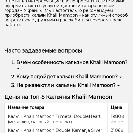
ответят на интересующие вас вопросы. На сайте можно
оформить заказ с услугой доставки товара по всем
городам Украины. Мы настоятельно рекомендуем
приобрести кальян Khalil Mamoon – как отличный способ
встретиться с друзьями и расслабиться вечером после
работы.
Часто задаваемые вопросы
В чём особенность кальянов Khalil Mamoon?
Это бюджетные кальяны в классическом восточном
Кому подойдет кальян Khalil Mammoon?
стиле. Их изготовляют вручную, а в внешнем
Это идельный кальян для тех, кто любит тяжелую
Не ржавеют ли кальяны Khalil Mamoon?
декоре используются латунь, медь и прочие
тягу (тяга с сопротивлением, так как шахта кальяна
декоративные металлы, которые в других кальянах
Нет, металлы, что поддаются корозии
имеет малый диаметр).
не увидишь. Кальяны отлично впишутся в интерьер
Цены на Топ-5 Кальяны Khalil Mamoon
используются только для внешней отделки
заведения или дома, которые оформлены в
кальянов, а внутренняя шахта изготовлена из
восточном стиле.
Название товара
Цена
нержавеющей стали.
Кальян Khalil Mamoon Trimetal DoubleHeart
1980₴
(металлик, базовый комплект)
2200₴
Кальян Khalil Mamoon Double Kamanja Silver
2106₴