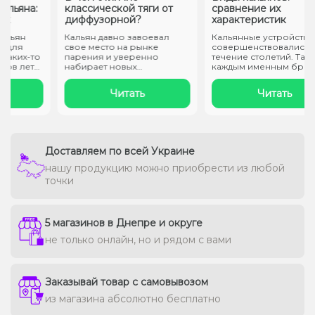
ьяна:
классической тяги от
сравнение их
диффузорной?
характеристик
ьян
Кальян давно завоевал
Кальянные устройства
для
свое место на рынке
совершенствовались в
ких-то
парения и уверенно
течение столетий. Также 
в лет
набирает новых
каждым именным брендо
поклонников. После
производ..
трудн..
Читать
Читать
Доставляем по всей Украине
нашу продукцию можно приобрести из любой
точки
5 магазинов в Днепре и округе
не только онлайн, но и рядом с вами
Заказывай товар с самовывозом
из магазина абсолютно бесплатно