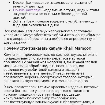
Decker Ice – высокое изделие, со специальной
выемкой для льда;
Double Kamanja
– изделие из латуни, меди и стали
на устойчивом основании с более длинной
шахтой;
Zoheria Ice – тяжелое изделие с углублением для
льда для охлаждения дыма.
Все кальяны Халил Мамун напоминают о восточном
колорите и могут обогатить любой интерьер, приближая
его к дворцовой роскоши и добавляя определенную
дозу мистики.
Почему стоит заказать кальян Khalil Mamoon
Компания – производитель до сих пор неукоснительно
придерживается старинных рецептов мастеров
прошлого. Ее уникальная коллекция, лишенная следов
механической обработки, вызывает очевидное
восхищение у любителей кальяна и подарит
незабываемые впечатления. Интернет-магазин
предлагает широкий ассортимент товаров, которые
сочетают низкую стоимость и отменное качество.
В нем представлены самые красивые изделия, которые
своим богатством узоров и расцветок относятся к
истокам традиции курения. Наши продавцы-
консультанты помогут выбрать продукцию,
соответствующую вашим вкусам и предпочтениям, и