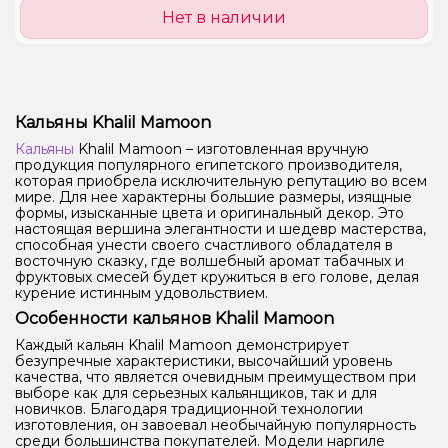
Нет в наличии
Кальяны Khalil Mamoon
Кальяны
Khalil Mamoon – изготовленная вручную
продукция популярного египетского производителя,
которая приобрела исключительную репутацию во всем
мире. Для нее характерны большие размеры, изящные
формы, изысканные цвета и оригинальный декор. Это
настоящая вершина элегантности и шедевр мастерства,
способная унести своего счастливого обладателя в
восточную сказку, где волшебный аромат табачных и
фруктовых смесей будет кружиться в его голове, делая
курение истинным удовольствием.
Особенности кальянов Khalil Mamoon
Каждый кальян Khalil Mamoon демонстрирует
безупречные характеристики, высочайший уровень
качества, что является очевидным преимуществом при
выборе как для серьезных кальянщиков, так и для
новичков. Благодаря традиционной технологии
изготовления, он завоевал необычайную популярность
среди большинства покупателей. Модели наргиле