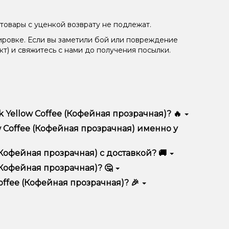
товары с уценкой возврату не подлежат.
ировке. Если вы заметили бой или повреждение
кт) и свяжитесь с нами до получения посылки.
 Yellow Coffee (Кофейная прозрачная)? 🔥
я) отличается высоким качеством, удобством
w Coffee (Кофейная прозрачная) именно у
тимент, выгодные цены и быструю доставку.
 (Кофейная прозрачная) с доставкой? 🚚
(Кофейная прозрачная)? 🤔
ная прозрачная) в корзину.
ян, учитывайте размер, материал и тип чаши, если
offee (Кофейная прозрачная)? 🎉
еальный вариант.
едложения. Следите за обновлениями на сайте и в
ния!
естоположения.