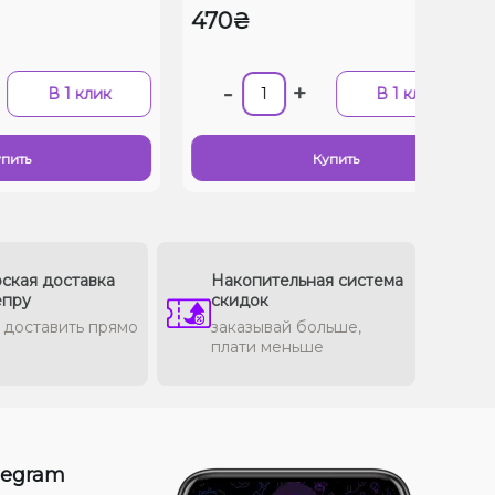
470₴
-
+
В 1 клик
В 1 клик
пить
Купить
ская доставка
Накопительная система
епру
скидок
доставить прямо
заказывай больше,
плати меньше
legram