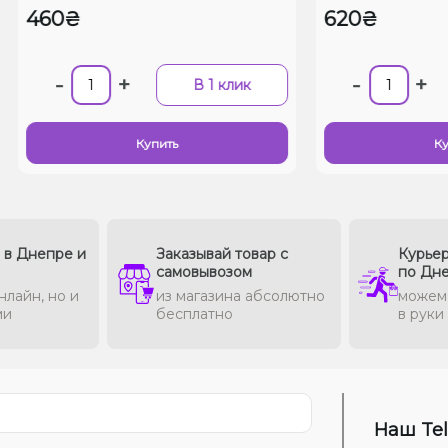
460₴
620₴
-
+
-
+
В 1 клик
Купить
Ку
в в Днепре и
Заказывай товар с
Курьер
самовывозом
по Дн
нлайн, но и
из магазина абсолютно
можем 
ми
бесплатно
в руки
Наш Te