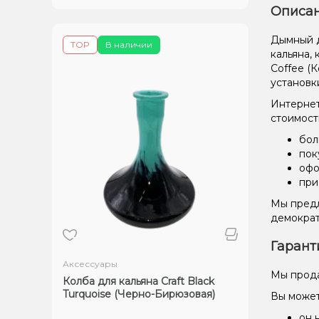
Описан
Дымный д
TOP
В наличии
кальяна,
Coffee (
установк
Интернет
стоимост
бол
пок
офо
при
Мы предл
демократ
Гарант
Аксессуары
Мы прода
Колба для кальяна Craft Black
Turquoise (Черно-Бирюзовая)
Вы может
он 