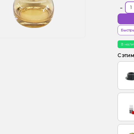
-
Быстры
В нали
С эти