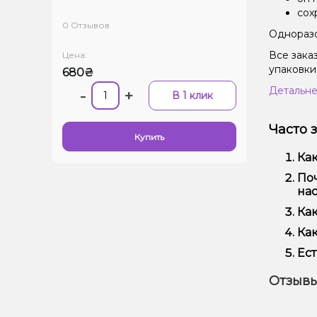
сох
0 Отзывов
Одноразо
Все зака
Цена:
упаковки
680₴
Детальне
-
+
В 1 клик
Часто 
Купить
Как
Кол
Поч
исп
нас
Мы 
Как
Кро
Офо
Как
Выб
Ест
вей
Да!
Отзывы
наш
Дос