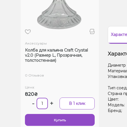
Характ
Аксессуары
Колба для кальяна Craft Crystal
Характ
v2.0 (Размер L, Прозрачная,
толстостенная)
Диаметр
Материа
0 Отзывов
Упаковка
Цена:
Тип соед
Страна п
820₴
Цвет:
-
+
В 1 клик
Модель:
Бренд:
Купить