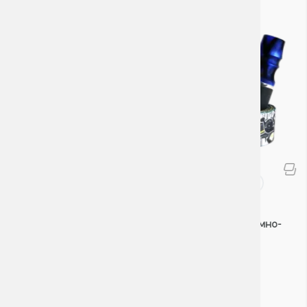
Аксессуары
Персональный мундштук
Personalka Epoxy Sakura (Тёмно-
синий)
0 Отзывов
Цена: