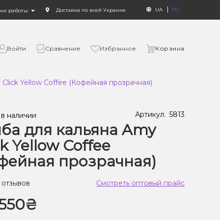
UA
RU
Доставка по всей Украине
фик работы:
Войти
Сравнение
Избранное
Корзина
Click Yellow Coffee (Кофейная прозрачная)
Артикул:
5813
 в наличии
ба для кальяна Amy
ck Yellow Coffee
фейная прозрачная)
 отзывов
Смотреть оптовый прайс
550₴