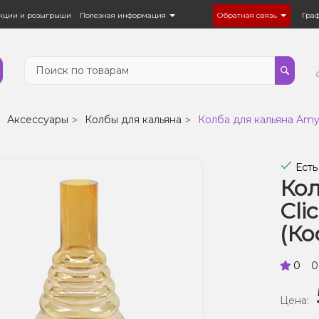
кции и розыгрыши
Полезная информация
Обратная связь
Гра
Аксессуары
Колбы для кальяна
Колба для кальяна Amy 
Есть
Кол
Cli
(Ко
0
0
Цена: