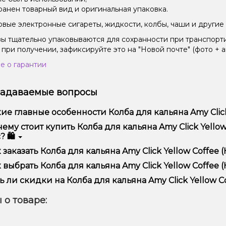
ранен товарный вид и оригинальная упаковка.
вые электронные сигареты, жидкости, колбы, чаши и другие 
зы тщательно упаковываются для сохранности при транспорт
 при получении, зафиксируйте это на "Новой почте" (фото + а
е о гарантии
задаваемые вопросы
ие главные особенности Колба для кальяна Amy Click
ба для кальяна Amy Click Yellow Coffee (Кофейная прозрачна
ему стоит купить Колба для кальяна Amy Click Yello
ользования и надежностью.
? 🛍️
предлагаем только оригинальную продукцию, широкий ассор
 заказать Колба для кальяна Amy Click Yellow Coffee
ме того, у нас регулярные акции и скидки для клиентов!
рмить заказ можно в несколько кликов:
 выбрать Колба для кальяна Amy Click Yellow Coffee 
Добавьте Колба для кальяна Amy Click Yellow Coffee (Кофей
ор зависит от ваших предпочтений – например, если это каль
ь ли скидки на Колба для кальяна Amy Click Yellow C
п – мощность и вкус. Наши менеджеры помогут подобрать ид
Перейдите к оформлению заказа.
 Мы регулярно проводим акции и предлагаем специальные пр
 о товаре:
Выберите удобный способ оплаты и доставки.
ем телеграмм-канале, чтобы не упустить выгодные предложе
Подтвердите заказ – мы быстро отправим его вам!
тавка доступна по всей Украине, сроки зависят от вашего м