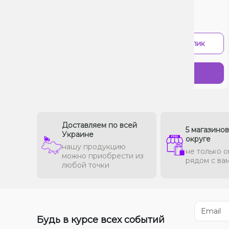
490₴
-
+
В 1 клик
Купить
Доставляем по всей
5 магазино
Украине
округе
нашу продукцию
не только о
можно приобрести из
рядом с ва
любой точки
Будь в курсе всех событий