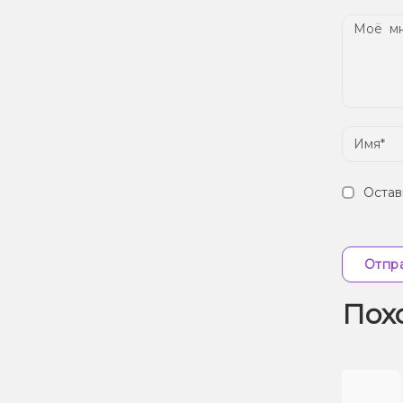
Остав
Отпра
Пох