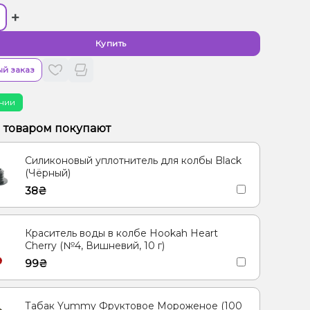
+
Купить
й заказ
чии
м товаром покупают
Силиконовый уплотнитель для колбы Black
(Чёрный)
38₴
Краситель воды в колбе Hookah Heart
Cherry (№4, Вишневий, 10 г)
99₴
Табак Yummy Фруктовое Мороженое (100