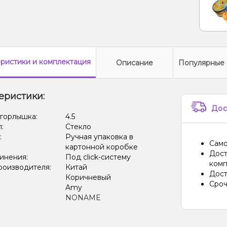
еристики
и комплектация
Описание
Популярные 
еристики:
Дос
 горлышка:
4.5
л:
Стекло
:
Ручная упаковка в
Само
картонной коробке
Дост
инения:
Под click-систему
комп
роизводителя:
Китай
Дост
Коричневый
Сроч
Amy
NONAME