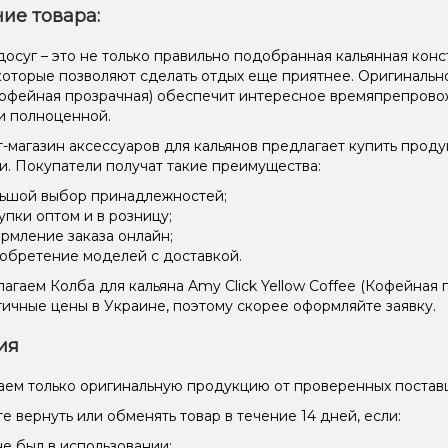
ие товара:
осуг – это не только правильно подобранная кальянная конст
 которые позволяют сделать отдых еще приятнее. Оригинально
Кофейная прозрачная) обеспечит интересное времяпрепрово
и полноценной.
-магазин аксессуаров для кальянов предлагает купить прод
и. Покупатели получат такие преимущества:
ьшой выбор принадлежностей;
упки оптом и в розницу;
рмление заказа онлайн;
обретение моделей с доставкой.
агаем Колба для кальяна Amy Click Yellow Coffee (Кофейная
ичные цены в Украине, поэтому скорее оформляйте заявку.
ия
ем только оригинальную продукцию от проверенных постав
е вернуть или обменять товар в течение 14 дней, если:
не был в использовании;