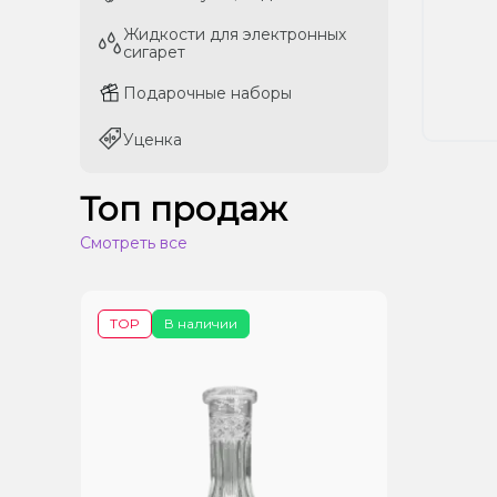
Жидкости для электронных
Жидкости для электронных
сигарет
сигарет
Подарочные наборы
Подарочные наборы
Уценка
Уценка
Топ продаж
Смотреть все
TOP
В наличии