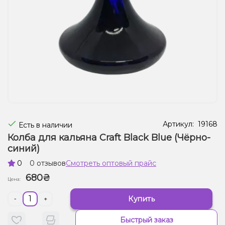
Жидкости для электронных сигарет
Подарочные наборы
Уценка
Артикул:
19168
Есть в наличии
Колба для кальяна Craft Black Blue (Чёрно-
синий)
0
0 отзывов
Смотреть оптовый прайс
680₴
Цена:
Купить
-
+
Быстрый заказ