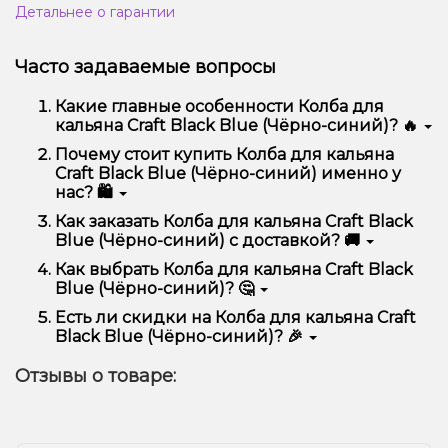
Детальнее о гарантии
Часто задаваемые вопросы
Какие главные особенности Колба для
кальяна Craft Black Blue (Чёрно-синий)? 🔥
Колба для кальяна Craft Black Blue (Чёрно-синий)
Почему стоит купить Колба для кальяна
отличается высоким качеством, удобством
Craft Black Blue (Чёрно-синий) именно у
использования и надежностью.
нас? 🛍️
Мы предлагаем только оригинальную продукцию,
Как заказать Колба для кальяна Craft Black
широкий ассортимент, выгодные цены и быструю
Blue (Чёрно-синий) с доставкой? 🚚
доставку. Кроме того, у нас регулярные акции и
скидки для клиентов!
Оформить заказ можно в несколько кликов:
Как выбрать Колба для кальяна Craft Black
Blue (Чёрно-синий)? 🤔
Добавьте Колба для кальяна Craft Black Blue
(Чёрно-синий) в корзину.
Выбор зависит от ваших предпочтений – например,
Есть ли скидки на Колба для кальяна Craft
Перейдите к оформлению заказа.
если это кальян, учитывайте размер, материал и тип
Black Blue (Чёрно-синий)? 🎉
чаши, если вейп – мощность и вкус. Наши
Выберите удобный способ оплаты и
менеджеры помогут подобрать идеальный вариант.
Да! Мы регулярно проводим акции и предлагаем
доставки.
Отзывы о товаре:
специальные предложения. Следите за
Подтвердите заказ – мы быстро отправим его
обновлениями на сайте и в нашем телеграмм-
вам!
канале, чтобы не упустить выгодные предложения!
Доставка доступна по всей Украине, сроки зависят
от вашего местоположения.