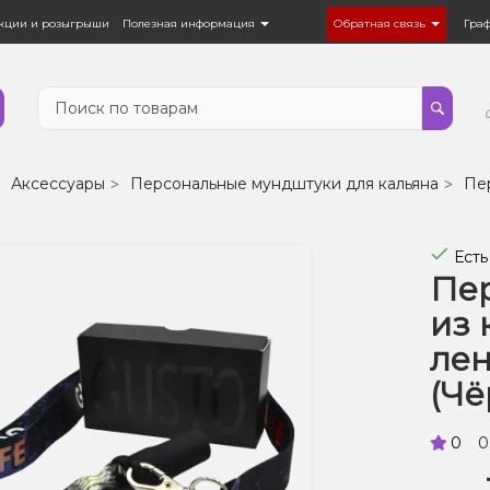
кции и розыгрыши
Полезная информация
Обратная связь
Гра
Аксессуары
Персональные мундштуки для кальяна
Пе
Есть
Пе
из 
лен
(Чё
0
0