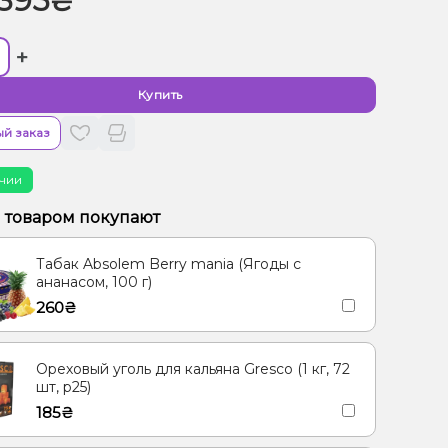
395₴
+
Купить
й заказ
чии
м товаром покупают
Табак Absolem Berry mania (Ягоды с
ананасом, 100 г)
260₴
Ореховый уголь для кальяна Gresco (1 кг, 72
шт, р25)
185₴