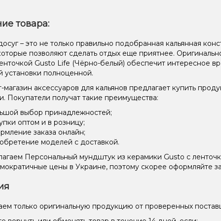
ие товара:
осуг – это не только правильно подобранная кальянная конст
 которые позволяют сделать отдых еще приятнее. Оригиналь
ленточкой Gusto Life (Чёрно-белый) обеспечит интересное
й установки полноценной.
-магазин аксессуаров для кальянов предлагает купить прод
и. Покупатели получат такие преимущества:
ьшой выбор принадлежностей;
упки оптом и в розницу;
рмление заказа онлайн;
обретение моделей с доставкой.
агаем Персональный мундштук из керамики Gusto с ленточко
мократичные цены в Украине, поэтому скорее оформляйте за
ия
ем только оригинальную продукцию от проверенных постав