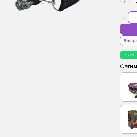
Цена:
-
Быстры
В нали
С эти