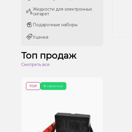
Жидкости для электронных
Жидкости для электронных
сигарет
сигарет
Подарочные наборы
Подарочные наборы
Уценка
Уценка
Топ продаж
Смотреть все
TOP
В наличии