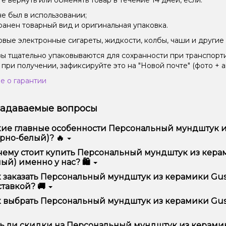
е вернуть или обменять товар в течение 14 дней, если:
не был в использовании;
ранен товарный вид и оригинальная упаковка.
вые электронные сигареты, жидкости, колбы, чаши и другие 
зы тщательно упаковываются для сохранности при транспорт
 при получении, зафиксируйте это на "Новой почте" (фото + а
е о гарантии
задаваемые вопросы
ие главные особенности Персональный мундштук из 
рно-белый)? 🔥
сональный мундштук из керамики Gusto с ленточкой Gusto Li
ему стоит купить Персональный мундштук из керами
бством использования и надежностью.
ый) именно у нас? 🛍️
предлагаем только оригинальную продукцию, широкий ассор
 заказать Персональный мундштук из керамики Gusto
ме того, у нас регулярные акции и скидки для клиентов!
тавкой? 🚚
рмить заказ можно в несколько кликов:
 выбрать Персональный мундштук из керамики Gusto
Добавьте Персональный мундштук из керамики Gusto с лент
Перейдите к оформлению заказа.
ор зависит от ваших предпочтений – например, если это каль
ь ли скидки на Персональный мундштук из керамики