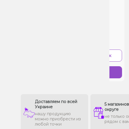
(Оранжевый)
0 Отзывов
Цена:
395₴
-
+
В 1 клик
Купить
Доставляем по всей
5 магазино
Украине
округе
нашу продукцию
не только о
можно приобрести из
рядом с ва
любой точки