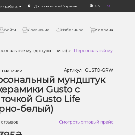
UA
RU
Доставка по всей Украине
фик работы:
Войти
Сравнение
Избранное
Корзина
рсональные мундштуки (глина)
Персональный мундштук из 
Артикул:
GUSTO-GRW
 в наличии
рсональный мундштук
керамики Gusto с
точкой Gusto Life
рно-белый)
 отзывов
Смотреть оптовый прайс