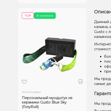
Описан
TOP
В наличии
Дымный д
кальяна,
Gusto с 
кальянно
Интернет
стоимост
бол
пок
офо
при
Мы предл
самые де
Аксессуары
Гарант
Персональный мундштук из
керамики Gusto Blue Sky
Мы прода
(Голубой)