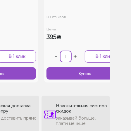
0 Отзывов
Цена:
395₴
-
+
В 1 клик
В 1 клик
ть
Купить
ская доставка
Накопительная система
епру
скидок
доставить прямо
заказывай больше,
плати меньше