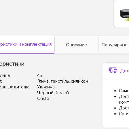
еристики
и комплектация
Описание
Популярные 
еристики:
Дос
лина:
45
л:
Глина, текстиль, силикон
роизводителя:
Украина
Само
Чёрный, белый
Дост
Gusto
комп
Дост
Сроч