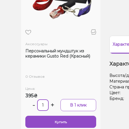
Аксессуары
Характ
Персональный мундштук из
керамики Gusto Red (Красный)
Характ
Высота/д
0 Отзывов
Материа
Страна п
Цена:
Цвет:
395₴
Бренд:
-
+
В 1 клик
Купить