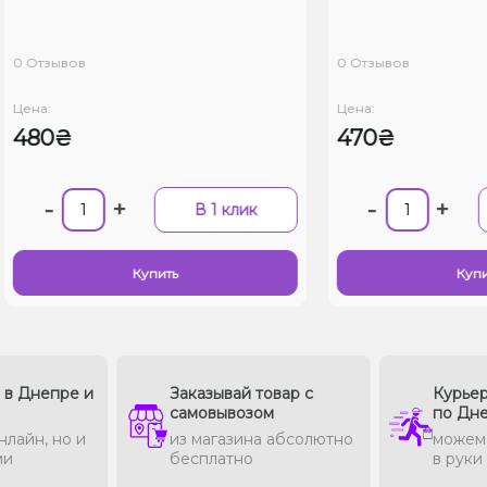
0 Отзывов
0 Отзывов
Цена:
Цена:
480₴
470₴
-
+
-
+
В 1 клик
Купить
Купи
в в Днепре и
Заказывай товар с
Курьер
самовывозом
по Дн
нлайн, но и
из магазина абсолютно
можем 
ми
бесплатно
в руки