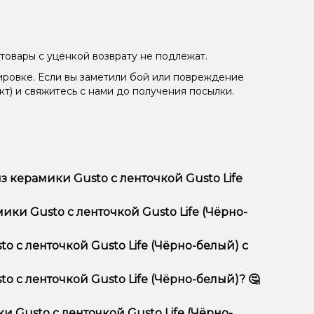
товары с уценкой возврату не подлежат.
ировке. Если вы заметили бой или повреждение
кт) и свяжитесь с нами до получения посылки.
керамики Gusto с ленточкой Gusto Life
fe (Чёрно-белый) отличается высоким качеством,
ки Gusto с ленточкой Gusto Life (Чёрно-
тимент, выгодные цены и быструю доставку.
 с ленточкой Gusto Life (Чёрно-белый) с
 с ленточкой Gusto Life (Чёрно-белый)? 🤔
очкой Gusto Life (Чёрно-белый) в корзину.
ян, учитывайте размер, материал и тип чаши, если
 Gusto с ленточкой Gusto Life (Чёрно-