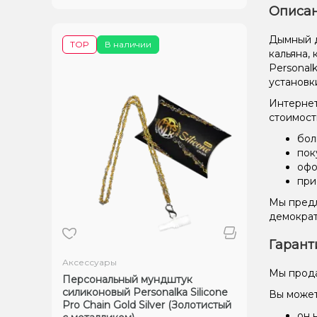
Описан
Дымный д
TOP
В наличии
кальяна,
Personal
установк
Интернет
стоимост
бол
пок
офо
при
Мы предл
демократ
Гарант
Аксессуары
Мы прода
Персональный мундштук
силиконовый Personalka Silicone
Вы может
Pro Chain Gold Silver (Золотистый
он 