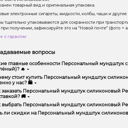
ранен товарный вид и оригинальная упаковка.
вые электронные сигареты, жидкости, колбы, чаши и другие 
зы тщательно упаковываются для сохранности при транспорт
 при получении, зафиксируйте это на "Новой почте" (фото + а
е о гарантии
задаваемые вопросы
ие главные особенности Персональный мундштук си
лёный)? 🔥
сональный мундштук силиконовый Personalka Rick and Morty 
ему стоит купить Персональный мундштук силиконо
бством использования и надежностью.
нно у нас? 🛍️
предлагаем только оригинальную продукцию, широкий ассор
 заказать Персональный мундштук силиконовый Pers
ме того, у нас регулярные акции и скидки для клиентов!
тавкой? 🚚
рмить заказ можно в несколько кликов:
 выбрать Персональный мундштук силиконовый Perso
Добавьте Персональный мундштук силиконовый Personalka R
ор зависит от ваших предпочтений – например, если это каль
ь ли скидки на Персональный мундштук силиконовый
п – мощность и вкус. Наши менеджеры помогут подобрать ид
Перейдите к оформлению заказа.
Выберите удобный способ оплаты и доставки.
 Мы регулярно проводим акции и предлагаем специальные пр