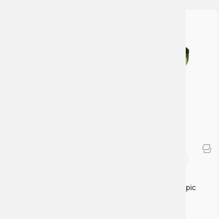
Аксессуары
Персональный мундштук
силиконовый Personalka Tropic
(Зелёный)