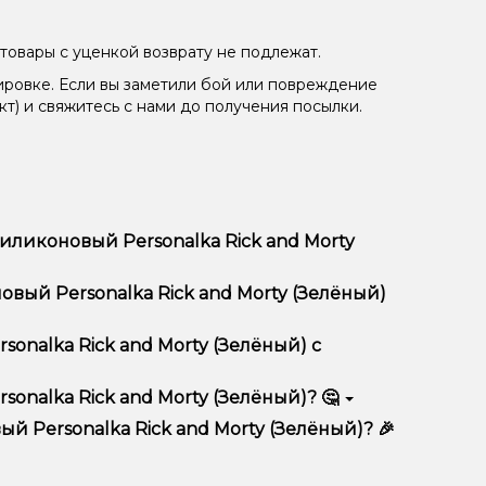
товары с уценкой возврату не подлежат.
ировке. Если вы заметили бой или повреждение
кт) и свяжитесь с нами до получения посылки.
ликоновый Personalka Rick and Morty
(Зелёный) отличается высоким качеством,
вый Personalka Rick and Morty (Зелёный)
тимент, выгодные цены и быструю доставку.
onalka Rick and Morty (Зелёный) с
nalka Rick and Morty (Зелёный)? 🤔
ick and Morty (Зелёный) в корзину.
ян, учитывайте размер, материал и тип чаши, если
 Personalka Rick and Morty (Зелёный)? 🎉
еальный вариант.
едложения. Следите за обновлениями на сайте и в