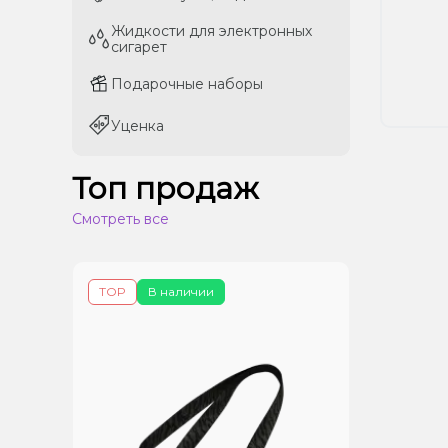
Жидкости для электронных
Жидкости для электронных
сигарет
сигарет
Подарочные наборы
Подарочные наборы
Уценка
Уценка
Топ продаж
Смотреть все
TOP
В наличии