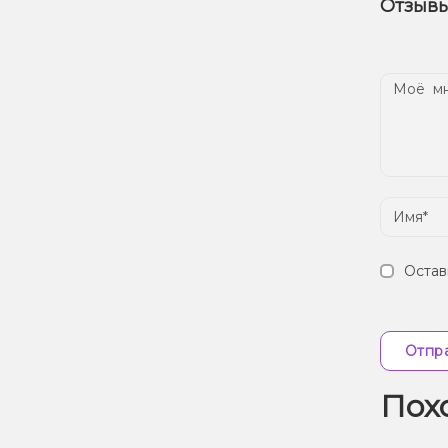
Отзывы
наш
Дос
Остав
Отпра
Пох