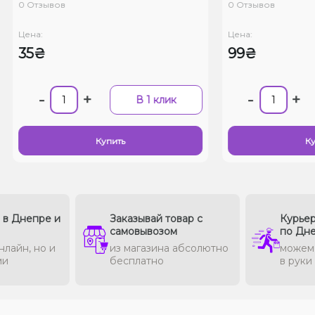
0 Отзывов
0 Отзывов
Цена:
Цена:
35₴
99₴
-
+
-
+
В 1 клик
Купить
Ку
в в Днепре и
Заказывай товар с
Курьер
самовывозом
по Дн
нлайн, но и
из магазина абсолютно
можем 
ми
бесплатно
в руки