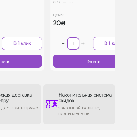
0 Отзывов
Цена:
20₴
-
+
В 1 клик
В 1 клик
пить
Купить
ская доставка
Накопительная система
епру
скидок
доставить прямо
заказывай больше,
плати меньше