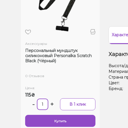
Характ
Аксессуары
Персональный мундштук
Характ
силиконовый Personalka Scratch
Black (Чёрный)
Высота/д
Материа
0 Отзывов
Страна п
Цвет:
Цена:
Бренд:
115₴
-
+
В 1 клик
Купить