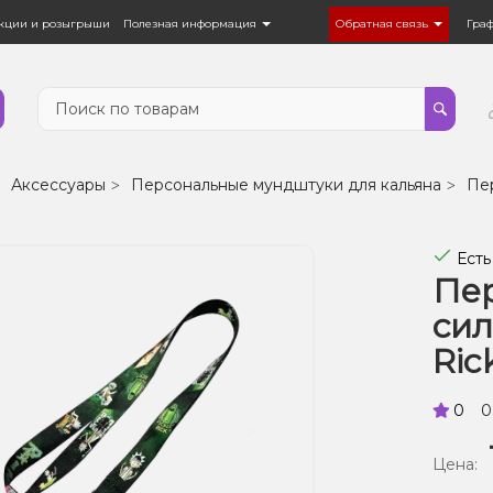
кции и розыгрыши
Полезная информация
Обратная связь
Гра
Аксессуары
Персональные мундштуки для кальяна
Пе
Есть
Пе
сил
Ric
0
0
Цена: