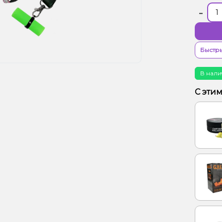
-
Быстры
В нали
С эти