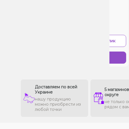
0 Отзывов
Цена:
115₴
-
+
В 1 клик
Купить
Доставляем по всей
5 магазино
Украине
округе
нашу продукцию
не только о
можно приобрести из
рядом с ва
любой точки