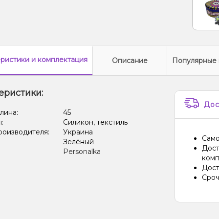
еристики
и комплектация
Описание
Популярные 
еристики:
Дос
лина:
45
л:
Силикон, текстиль
роизводителя:
Украина
Само
Зелёный
Дост
Personalka
комп
Дост
Сроч