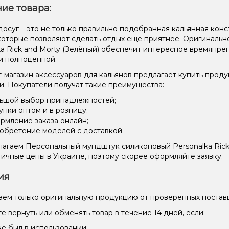
ие товара:
осуг – это не только правильно подобранная кальянная конст
 которые позволяют сделать отдых еще приятнее. Оригинал
ka Rick and Morty (Зелёный) обеспечит интересное времяпр
и полноценной.
-магазин аксессуаров для кальянов предлагает купить прод
и. Покупатели получат такие преимущества:
ьшой выбор принадлежностей;
упки оптом и в розницу;
рмление заказа онлайн;
обретение моделей с доставкой.
агаем Персональный мундштук силиконовый Personalka Rick
ичные цены в Украине, поэтому скорее оформляйте заявку.
ия
ем только оригинальную продукцию от проверенных постав
е вернуть или обменять товар в течение 14 дней, если:
не был в использовании;