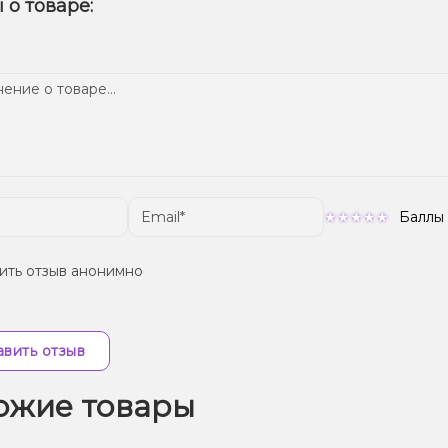
 о товаре:
Подтвердите заказ – мы быстро отправим его вам!
ем телеграмм-канале, чтобы не упустить выгодные предложе
тавка доступна по всей Украине, сроки зависят от вашего м
Баллы
ить отзыв анонимно
вить отзыв
ожие товары