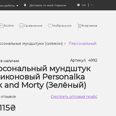
UA
RU
Доставка по всей Украине
фик работы:
Войти
Сравнение
Избранное
Корзина
рсональные мундштуки (силикон)
Персональный мундштук с
Артикул:
4992
 в наличии
рсональный мундштук
иконовый Personalka
k and Morty (Зелёный)
 отзывов
Смотреть оптовый прайс
115₴