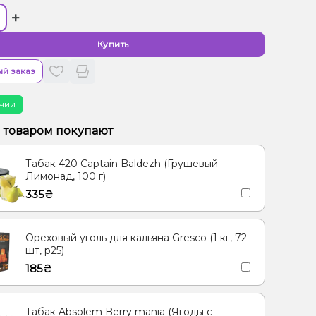
+
Купить
й заказ
чии
м товаром покупают
Табак 420 Captain Baldezh (Грушевый
Лимонад, 100 г)
335₴
Ореховый уголь для кальяна Gresco (1 кг, 72
шт, р25)
185₴
Табак Absolem Berry mania (Ягоды с