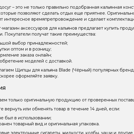
осуг – это не только правильно подобранная кальянная конст
 которые позволяют сделать отдых еще приятнее. Оригинальн
т интересное времяпрепровождение и сделает комплектаци
-магазин аксессуаров для кальянов предлагает купить прод
и. Покупатели получат такие преимущества:
ьшой выбор принадлежностей;
упки оптом и в розницу;
рмление заказа онлайн;
обретение моделей с доставкой.
агаем Щипцы для кальяна Blade (Чёрный) популярных бренд
скорее оформляйте заявку.
ия
ем только оригинальную продукцию от проверенных постав
е вернуть или обменять товар в течение 14 дней, если:
не был в использовании;
ранен товарный вид и оригинальная упаковка.
вые электронные сигареты, жидкости, колбы, чаши и другие 