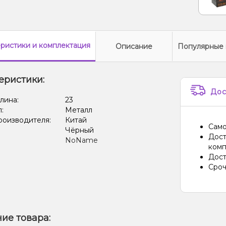
еристики
и комплектация
Описание
Популярные 
еристики:
Дос
лина:
23
л:
Металл
роизводителя:
Китай
Само
Чёрный
Дост
NoName
комп
Дост
Сроч
ие товара: