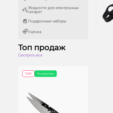
Жидкости для электронных
Жидкости для электронных
сигарет
сигарет
Подарочные наборы
Подарочные наборы
Уценка
Уценка
Топ продаж
Смотреть все
TOP
В наличии