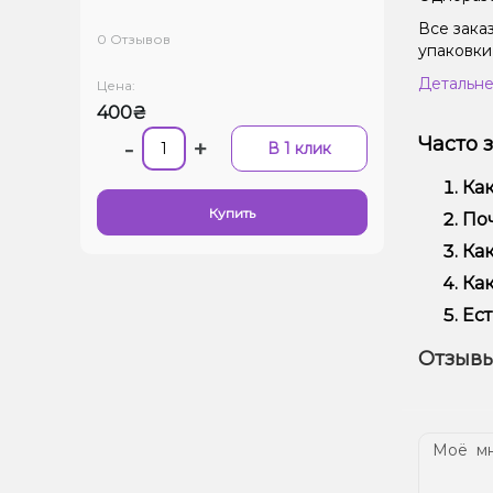
Все зака
0 Отзывов
упаковки
Детальне
Цена:
400₴
Часто 
-
+
В 1 клик
Как
Купить
Щип
Поч
Мы 
Как
Кро
Офо
Как
Выб
Ест
вей
Да!
Отзывы
наш
Дос