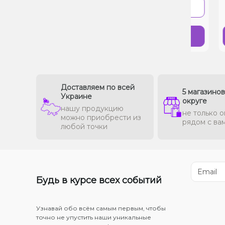
-
+
 1 клик
В 1 клик
Купить
Доставляем по всей
5 магазино
Украине
округе
нашу продукцию
не только о
можно приобрести из
рядом с ва
любой точки
Будь в курсе всех событий
Узнавай обо всём самым первым, чтобы
точно не упустить наши уникальные