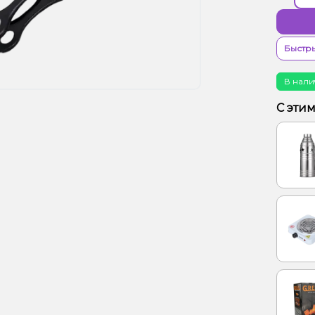
Быстры
В нали
С эти