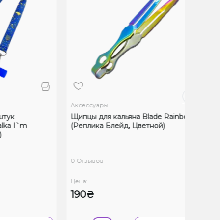
Аксессуары
Аксе
к
Щипцы для кальяна Blade Rainbow
Охла
 I`m
(Реплика Блейд, Цветной)
Bazo
0 Отзывов
0 От
Цена:
Цена
190₴
18