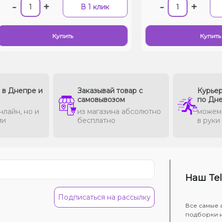
-
+
-
+
В 1 клик
В
Купить
Купить
в в Днепре и
Заказывай товар с
Курьер
самовывозом
по Дн
нлайн, но и
из магазина абсолютно
можем 
ми
бесплатно
в руки
Наш Te
Подписаться на рассылку
Все самые 
подборки 