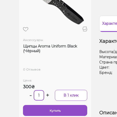
Характ
Аксессуары
Характ
Щипцы Aroma Uniform Black
(Чёрный)
Высота/д
Материа
Страна п
Цвет:
0 Отзывов
Бренд:
Цена:
300₴
-
+
В 1 клик
Купить
Описан