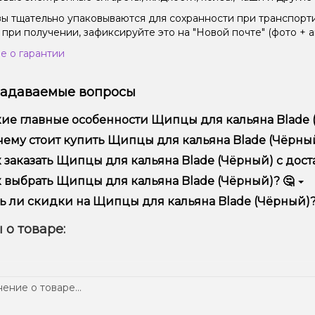
зы тщательно упаковываются для сохранности при транспорт
 при получении, зафиксируйте это на "Новой почте" (фото + а
е о гарантии
задаваемые вопросы
ие главные особенности Щипцы для кальяна Blade 
цы для кальяна Blade (Чёрный) отличается высоким качеств
ему стоит купить Щипцы для кальяна Blade (Чёрный)
предлагаем только оригинальную продукцию, широкий ассор
 заказать Щипцы для кальяна Blade (Чёрный) с дост
ме того, у нас регулярные акции и скидки для клиентов!
рмить заказ можно в несколько кликов:
 выбрать Щипцы для кальяна Blade (Чёрный)? 🤔
Добавьте Щипцы для кальяна Blade (Чёрный) в корзину.
ор зависит от ваших предпочтений – например, если это каль
ь ли скидки на Щипцы для кальяна Blade (Чёрный)?
п – мощность и вкус. Наши менеджеры помогут подобрать ид
Перейдите к оформлению заказа.
 Мы регулярно проводим акции и предлагаем специальные пр
 о товаре:
Выберите удобный способ оплаты и доставки.
ем телеграмм-канале, чтобы не упустить выгодные предложе
Подтвердите заказ – мы быстро отправим его вам!
тавка доступна по всей Украине, сроки зависят от вашего м