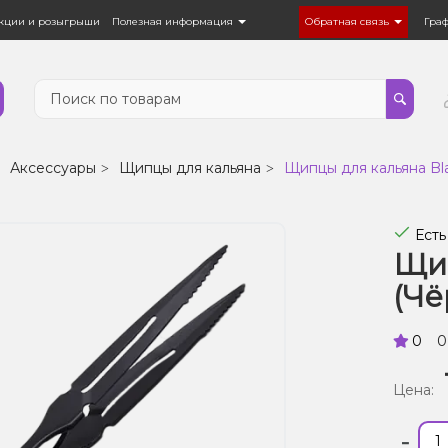
кции и розыгрыши
Полезная информация
Обратная связь
Гра
Аксессуары
Щипцы для кальяна
Щипцы для кальяна Bl
Есть
Щип
(Чё
0
0
Цена:
-