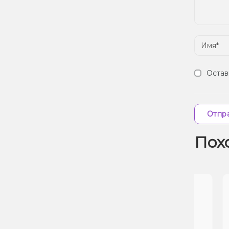
Остав
Отпра
Пох