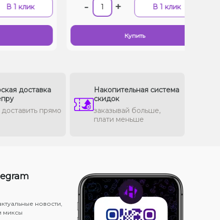
-
+
 1 клик
В 1 клик
Купить
ская доставка
Накопительная система
епру
скидок
доставить прямо
заказывай больше,
плати меньше
legram
актуальные новости,
и миксы