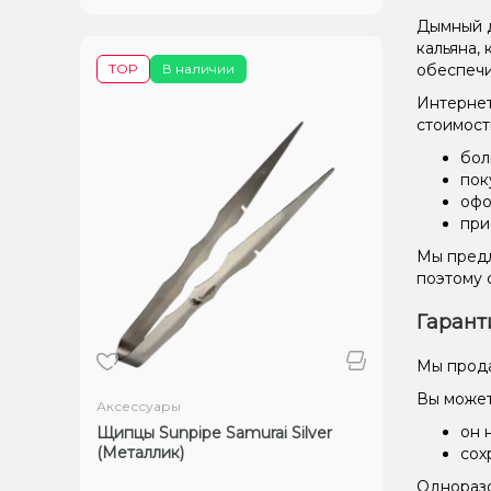
Дымный д
кальяна,
TOP
В наличии
обеспечи
Интернет
стоимост
бол
пок
офо
при
Мы предл
поэтому 
Гарант
Мы прода
Вы может
Аксессуары
он 
Щипцы Sunpipe Samurai Silver
(Металлик)
сох
Одноразо