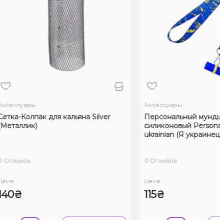
ессуары
Аксессуары
ка-Колпак для кальяна Silver
Персональный мундшту
таллик)
силиконовый Personalka
ukrainian (Я украинец)
тзывов
0 Отзывов
:
Цена:
0₴
115₴