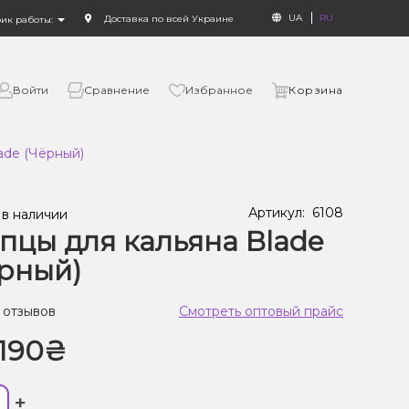
UA
RU
Доставка по всей Украине
фик работы:
Войти
Сравнение
Избранное
Корзина
ade (Чёрный)
Артикул:
6108
 в наличии
цы для кальяна Blade
рный)
 отзывов
Смотреть оптовый прайс
190₴
+