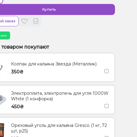
Купить
й заказ
чии
м товаром покупают
Колпак для кальяна Звезда (Металлик)
350₴
Электроплита, электропечь для угля 1000W
White (1 конфорка)
450₴
Ореховый уголь для кальяна Gresco (1 кг, 72
шт, р25)