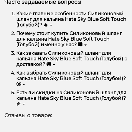
Часто задаваемые вопросы
Какие главные особенности Силиконовый
шланг для кальяна Hate Sky Blue Soft Touch
(Голубой)? 🔥
Силиконовый шланг для кальяна Hate Sky Blue Soft
Почему стоит купить Силиконовый шланг
Touch (Голубой) отличается высоким качеством,
для кальяна Hate Sky Blue Soft Touch
удобством использования и надежностью.
(Голубой) именно у нас? 🛍️
Мы предлагаем только оригинальную продукцию,
Как заказать Силиконовый шланг для
широкий ассортимент, выгодные цены и быструю
кальяна Hate Sky Blue Soft Touch (Голубой) с
доставку. Кроме того, у нас регулярные акции и
доставкой? 🚚
скидки для клиентов!
Оформить заказ можно в несколько кликов:
Как выбрать Силиконовый шланг для
кальяна Hate Sky Blue Soft Touch (Голубой)?
Добавьте Силиконовый шланг для кальяна
🤔
Hate Sky Blue Soft Touch (Голубой) в корзину.
Перейдите к оформлению заказа.
Выбор зависит от ваших предпочтений – например,
Есть ли скидки на Силиконовый шланг для
если это кальян, учитывайте размер, материал и тип
Выберите удобный способ оплаты и
кальяна Hate Sky Blue Soft Touch (Голубой)?
чаши, если вейп – мощность и вкус. Наши
доставки.
🎉
менеджеры помогут подобрать идеальный вариант.
Подтвердите заказ – мы быстро отправим его
Да! Мы регулярно проводим акции и предлагаем
вам!
Отзывы о товаре:
специальные предложения. Следите за
Доставка доступна по всей Украине, сроки зависят
обновлениями на сайте и в нашем телеграмм-
от вашего местоположения.
канале, чтобы не упустить выгодные предложения!