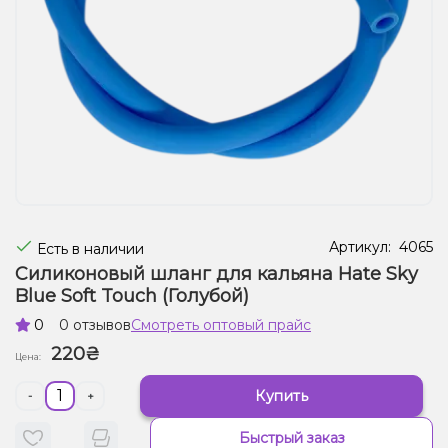
Жидкости для электронных сигарет
Подарочные наборы
Уценка
Артикул:
4065
Есть в наличии
Силиконовый шланг для кальяна Hate Sky
Blue Soft Touch (Голубой)
0
0 отзывов
Смотреть оптовый прайс
220₴
Цена:
Купить
-
+
Быстрый заказ