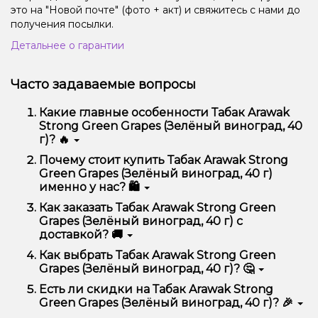
это на "Новой почте" (фото + акт) и свяжитесь с нами до
получения посылки.
Детальнее о гарантии
Часто задаваемые вопросы
Какие главные особенности Табак Arawak
Strong Green Grapes (Зелёный виноград, 40
г)? 🔥
Табак Arawak Strong Green Grapes (Зелёный
Почему стоит купить Табак Arawak Strong
виноград, 40 г) отличается высоким качеством,
Green Grapes (Зелёный виноград, 40 г)
удобством использования и надежностью.
именно у нас? 🛍️
Мы предлагаем только оригинальную продукцию,
Как заказать Табак Arawak Strong Green
широкий ассортимент, выгодные цены и быструю
Grapes (Зелёный виноград, 40 г) с
доставку. Кроме того, у нас регулярные акции и
доставкой? 🚚
скидки для клиентов!
Оформить заказ можно в несколько кликов:
Как выбрать Табак Arawak Strong Green
Grapes (Зелёный виноград, 40 г)? 🤔
Добавьте Табак Arawak Strong Green Grapes
(Зелёный виноград, 40 г) в корзину.
Выбор зависит от ваших предпочтений – например,
Есть ли скидки на Табак Arawak Strong
Перейдите к оформлению заказа.
если это кальян, учитывайте размер, материал и тип
Green Grapes (Зелёный виноград, 40 г)? 🎉
чаши, если вейп – мощность и вкус. Наши
Выберите удобный способ оплаты и