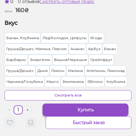
0
0 отзывов
Смотреть оптовый прайс
160₴
Цена:
Вкус
Банан, Клубника
Лёд/Холодок, Цитрусы
Ягоды
Груша/Дюшес, Малина, Персик
Ананас
Арбуз
Банан
Барбарис
Энергетик
Вишня/Черешня
Грейпфрут
Груша/Дюшес
Дыня
Лимон
Малина
Апельсин, Лимонад
Черника/Голубика
Манго
Земляника
Яблоко
Клубника
Арбуз, Дыня, Черника/Голубика
Мультифрукт
Смотреть все
Вишня/Черешня, Лёд/Холодок, Яблоко
Купить
-
+
Вишня/Черешня, Кола, Лёд/Холодок
Кактус, Яблоко
Быстрый заказ
Виноград