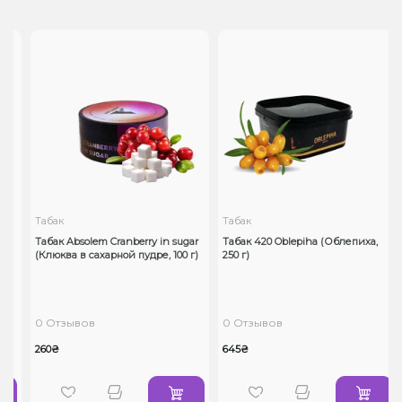
Табак
Табак
Табак Absolem Cranberry in sugar
Табак 420 Oblepiha (Облепиха,
(Клюква в сахарной пудре, 100 г)
250 г)
0 Отзывов
0 Отзывов
260₴
645₴