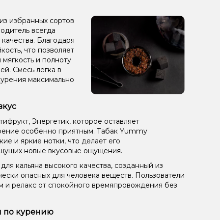
из избранных сортов
зводитель всегда
 качества. Благодаря
кость, что позволяет
 мягкость и полноту
ей. Смесь легка в
курения максимально
вкус
тифрукт, Энергетик, которое оставляет
урение особенно приятным. Табак Yummy
кие и яркие нотки, что делает его
щущих новые вкусовые ощущения.
ля кальяна высокого качества, созданный из
чески опасных для человека веществ. Пользователи
ом и релакс от спокойного времяпровождения без
и по курению