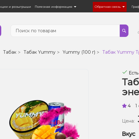
кции и розыгрыши
Полезная информация
Обратная связь
Гра
Табак
Табак Yummy
Yummy (100 г)
Табак Yummy Тр
Есть
Та
эне
4
1
Цена:
Вкус