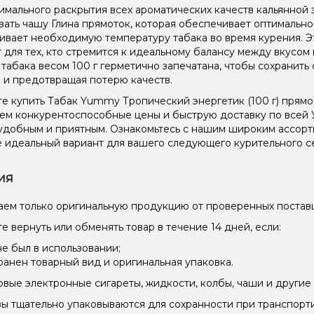
имального раскрытия всех ароматических качеств кальянной 
вать чашу Глина прямоток, которая обеспечивает оптимальн
вает необходимую температуру табака во время курения. Эт
 для тех, кто стремится к идеальному балансу между вкусом
 табака весом 100 г герметично запечатана, чтобы сохранить 
 и предотвращая потерю качеств.
е купить Табак Yummy Тропический энергетик (100 г) прямо
ем конкурентоспособные цены и быструю доставку по всей 
удобным и приятным. Ознакомьтесь с нашим широким ассор
 идеальный вариант для вашего следующего курительного с
ия
ем только оригинальную продукцию от проверенных постав
е вернуть или обменять товар в течение 14 дней, если:
не был в использовании;
ранен товарный вид и оригинальная упаковка.
вые электронные сигареты, жидкости, колбы, чаши и другие 
зы тщательно упаковываются для сохранности при транспорт