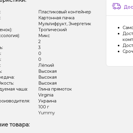
еристики:
Дос
:
Пластиковый контейнер
:
Картонная пачка
Мультифрукт, Энергетик
Само
енок):
Тропический
Дост
ксология):
Микс
комп
:
2
Дост
ь:
3
Сроч
:
0
:
0
:
Лёгкий
ь:
Высокая
редача:
Высокая
кость:
Высокая
дуемая чаша:
Глина прямоток
Virginia
роизводителя:
Украина
:
100 г
Yummy
ие товара: