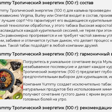
ummy Тропический энергетик (100 г): состав
mmy Тропический энергетик (100 г) для кальяна произведен 
езависимо Virginia, Burley или Oriental входит в состав, прои
 лучшие сорт! Что гарантирует его выдающиеся курительные
ной технологии обработки, у этого табака Высокая жаростой
аслаждаться каждой курительной сессией, не теряя при этом
 Он равномерно прогревается и не требует частой замены угл
и, забивке и отличается густым дымом, что делает процесс 
ым. Такой табак подойдёт в любой компании друзей.
ummy Тропический энергетик (100 г): гармоничный 
Погрузитесь в уникальное сочетание вкуса Муль
незабываемое послевкусие и делает каждое к
Тропический энергетик (100 г) предлагает глубо
предпочтительным выбором для курильщиков, и
Компания Yummy создает исключительно табак д
натуральных продуктов без использования хими
получают сочетание густого дыма с ярким вкус
головных болей на утро.
ummy Тропический энергетик (100 г): рекомендаци