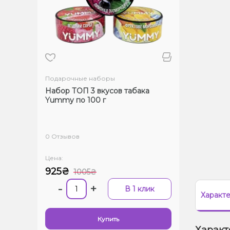
Подарочные наборы
Набор ТОП 3 вкусов табака
Yummy по 100 г
0 Отзывов
Цена:
925₴
1005₴
-
+
В 1 клик
Характ
Купить