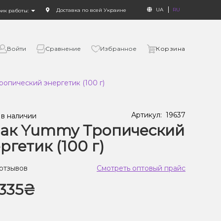
UA
RU
Доставка по всей Украине
фик работы:
Войти
Сравнение
Избранное
Корзина
опический энергетик (100 г)
Артикул:
19637
 в наличии
бак Yummy Тропический
ргетик (100 г)
 отзывов
Смотреть оптовый прайс
335₴