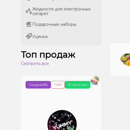
Жидкости для электронных
Жидкости для электронных
сигарет
сигарет
Подарочные наборы
Подарочные наборы
Уценка
Уценка
Топ продаж
Смотреть все
Скидка 8%
ТОР
В наличии