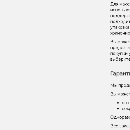
Для макс
использо
поддержи
подходит
упаковка
хранение
Вы может
предлага
покупки 
выберите
Гарант
Мы прода
Вы может
он 
сох
Одноразо
Все зака