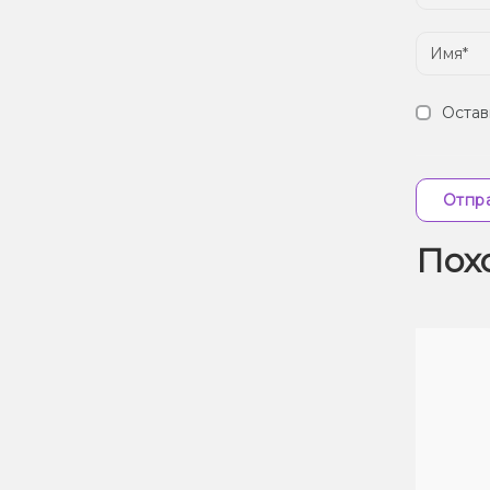
Остав
Отпра
Пох
Скидка 7%