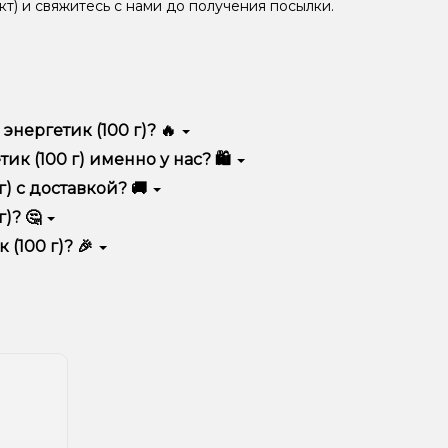
кт) и свяжитесь с нами до получения посылки.
нергетик (100 г)? 🔥
м качеством, удобством использования и
 (100 г) именно у нас? 🛍️
тимент, выгодные цены и быструю доставку.
) с доставкой? 🚚
)? 🤔
рзину.
ян, учитывайте размер, материал и тип чаши, если
(100 г)? 🎉
еальный вариант.
едложения. Следите за обновлениями на сайте и в
ния!
естоположения.