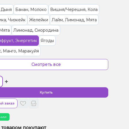
 Дыня
Банан, Молоко
Вишня/Черешня, Кола
ка, Чизкейк
Желейки
Лайм, Лимонад, Мята
 Мята
Лимонад, Смородина
фрукт, Энергетик
Ягоды
, Манго, Маракуйя
ад, Малина, Черника/Голубика
Смотреть все
ика, Малина, Мороженое
Банан, Клубника
+
сы
Малина, Персик
Арбуз, Лимонад
Клубника, Лайм
Дыня, Мята, Черника/Голубика
Купить
ин, Грейпфрут
Джем, Мандарин
й заказ
 Манго, Мороженое, Персик
чии
рад, Вишня/Черешня, Конфеты, Малина
м товаром покупают