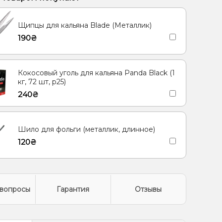
Лимон, Мята
Ананас, Кокос, Ром
Щипцы для кальяна Blade (Металлик)
ад, Огурец
Грейпфрут, Малина, Лимонад
190₴
ису
Лайм, Черника/Голубика
Дыня, Мята, Ягоды
Кокосовый уголь для кальяна Panda Black (1
кг, 72 шт, р25)
240₴
Шило для фольги (металлик, длинное)
120₴
вопросы
Гарантия
Отзывы