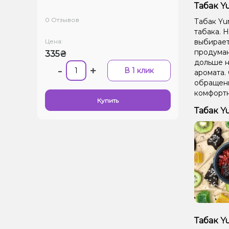
Табак Y
0 Отзывов
Табак Yu
табака. Н
Цена:
выбирает
продуман
335₴
дольше н
-
+
В 1 клик
аромата.
обращени
комфортн
Купить
Табак Y
Табак Y