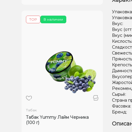
Характ
Упаковка
Упаковка
TOP
В наличии
Вкус:
Вкус (отт
Вкус (ми
Кислость
Сладкост
Свежесть
Пряность
Крепость
Дымност
Вкусопе
Жаростой
Рекомен
Сырьё:
Страна п
Фасовка
Табак
Бренд:
Табак Yummy Лайм Черника
(100 г)
Описан