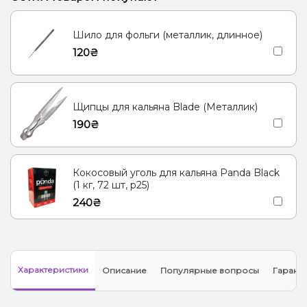
Земляника, Печенье
Пиво, Сливки/Крем
Шило для фольги (металлик, длинное)
Карамель, Мультифрукт, Попкорн
Грейпфрут, Киви, Клубника
120₴
Леденцы, Ягоды
Арбуз, Барбарис, Дыня
Апельсин, Вишня/Черешня, Клюква
Щипцы для кальяна Blade (Металлик)
190₴
Кокосовый уголь для кальяна Panda Black
(1 кг, 72 шт, р25)
240₴
Характеристики
Описание
Популярные вопросы
Гарант