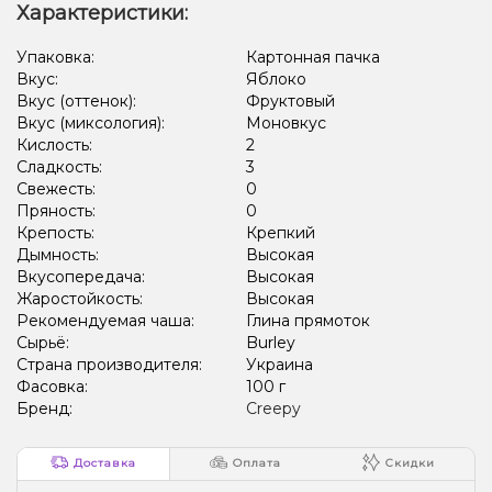
Характеристики:
Упаковка:
Картонная пачка
Вкус:
Яблоко
Вкус (оттенок):
Фруктовый
Вкус (миксология):
Моновкус
Кислость:
2
Сладкость:
3
Свежесть:
0
Пряность:
0
Крепость:
Крепкий
Дымность:
Высокая
Вкусопередача:
Высокая
Жаростойкость:
Высокая
Рекомендуемая чаша:
Глина прямоток
Сырьё:
Burley
Страна производителя:
Украина
Фасовка:
100 г
Бренд:
Creepy
Доставка
Оплата
Скидки