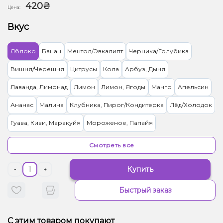
420₴
Цена:
Вкус
Яблоко
Банан
Ментол/Эвкалипт
Черника/Голубика
Вишня/Черешня
Цитрусы
Кола
Арбуз, Дыня
Лаванда, Лимонад
Лимон
Лимон, Ягоды
Манго
Апельсин
Ананас
Малина
Клубника, Пирог/Кондитерка
Лёд/Холодок
Гуава, Киви, Маракуйя
Мороженое, Папайя
Ананас, Дыня, Манго, Маракуйя, Черника/Голубика
Секрет
Смотреть все
Елка, Мандарин
Зефир, Какао
Киви
Виноград, Конфеты
Купить
-
+
Грейпфрут, Клубника, Малина
Лимонад
Жвачка (фруктовая)
Быстрый заказ
Лемонграсс
Апельсин, Арбуз, Грейпфрут, Клубника, Шампанское
С этим товаром покупают