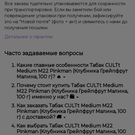
Все заказы тщательно упаковываются для сохранности
при транспортировке. Если вы заметили бой или
повреждение упаковки при получении, зафиксируйте
это на "Новой почте" (фото + акт) и свяжитесь с нами до
получения посылки.
Детальнее о гарантии
Часто задаваемые вопросы
Какие главные особенности Табак CULTt
Medium M22 Pinkman (Клубника Грейпфрут
Малина, 100 г)? 🔥
Табак CULTt Medium M22 Pinkman (Клубника
Почему стоит купить Табак CULTt Medium
Грейпфрут Малина, 100 г) отличается высоким
M22 Pinkman (Клубника Грейпфрут Малина,
качеством, удобством использования и
100 г) именно у нас? 🛍️
надежностью.
Мы предлагаем только оригинальную продукцию,
Как заказать Табак CULTt Medium M22
широкий ассортимент, выгодные цены и быструю
Pinkman (Клубника Грейпфрут Малина, 100
доставку. Кроме того, у нас регулярные акции и
г) с доставкой? 🚚
скидки для клиентов!
Оформить заказ можно в несколько кликов:
Как выбрать Табак CULTt Medium M22
Pinkman (Клубника Грейпфрут Малина, 100
Добавьте Табак CULTt Medium M22 Pinkman