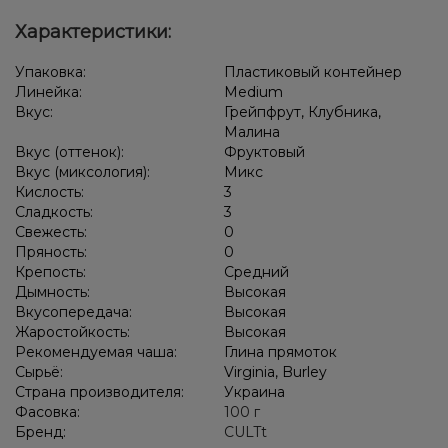
Кола, Лимон
Печенье
Лайм, Лёд/Холодок
Характеристики:
Дыня, Клубника, Мята
Апельсин, Лайм, Лёд/Холодок, Цветы
Упаковка:
Пластиковый контейнер
Ананас, Арбуз, Дыня
Апельсин, Лайм, Мята
Линейка:
Medium
Вкус:
Грейпфрут, Клубника,
Грейпфрут, Клубника, Малина
Малина
Вкус (оттенок):
Фруктовый
Клубника, Пирог/Кондитерка, Чизкейк
Вкус (миксология):
Микс
Кислость:
3
Амарето, Лимон, Пирог/Кондитерка
Виноград, Лёд/Холодок
Сладкость:
3
Свежесть:
0
Апельсин, Грейпфрут
Лёд/Холодок, Лимон, Чай
Пряность:
0
Крепость:
Средний
Дымность:
Высокая
Вкусопередача:
Высокая
Жаростойкость:
Высокая
Рекомендуемая чаша:
Глина прямоток
Сырьё:
Virginia, Burley
Страна производителя:
Украина
Фасовка:
100 г
Бренд:
CULTt