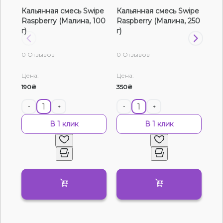
Кальянная смесь Swipe
Кальянная смесь Swipe
Ка
Жидкости для электронных сигарет
Raspberry (Малина, 100
Raspberry (Малина, 250
Ras
г)
г)
г)
Подарочные наборы
0 Отзывов
0 Отзывов
0 О
Уценка
Цена:
Цена:
Цен
190₴
350₴
120
-
+
-
+
-
В 1 клик
В 1 клик
Нет в наличии
Артикул:
21578
Табак CULTt Medium M22 Pinkman
(Клубника Грейпфрут Малина, 100 г)