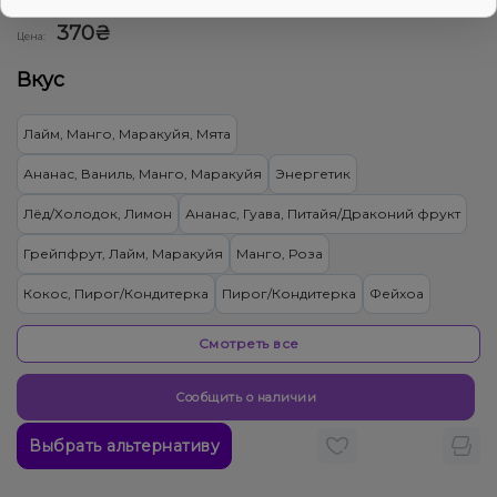
5
1 отзывов
Смотреть оптовый прайс
370₴
Цена:
Вкус
Лайм, Манго, Маракуйя, Мята
Ананас, Ваниль, Манго, Маракуйя
Энергетик
Лёд/Холодок, Лимон
Ананас, Гуава, Питайя/Драконий фрукт
Грейпфрут, Лайм, Маракуйя
Манго, Роза
Кокос, Пирог/Кондитерка
Пирог/Кондитерка
Фейхоа
Дыня, Жвачка (фруктовая)
Черника/Голубика
Гранат
Смотреть все
Лайм, Бузина
Ваниль, Вишня/Черешня, Кола
Сообщить о наличии
Вишня/Черешня, Черника/Голубика
Выбрать альтернативу
Малина, Персик, Лёд/Холодок
Личи, Мороженое, Черника/Голубика
Квас
Банан