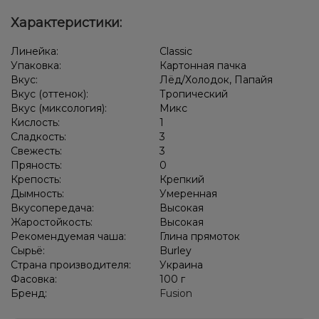
Киви, Лимон, Черника/Голубика
Характеристики:
Вишня/Черешня, Лёд/Холодок
Линейка:
Classic
Вишня/Черешня, Ежевика, Лёд/Холодок
Упаковка:
Картонная пачка
Вкус:
Лёд/Холодок, Папайя
Виноград, Лёд/Холодок, Ягоды
Арбуз, Дыня, Лёд/Холодок
Вкус (оттенок):
Тропический
Вкус (миксология):
Микс
Киви, Лёд/Холодок, Лимон, Черника/Голубика
Кислость:
1
Сладкость:
3
Грейпфрут, Клубника, Малина
Конфеты, Мультифрукт
Свежесть:
3
Пряность:
0
Крепость:
Крепкий
Дымность:
Умеренная
Вкусопередача:
Высокая
Жаростойкость:
Высокая
Рекомендуемая чаша:
Глина прямоток
Сырьё:
Burley
Страна производителя:
Украина
Фасовка:
100 г
Бренд:
Fusion