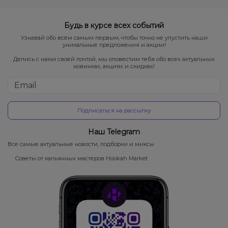
Будь в курсе всех событий
Узнавай обо всём самым первым, чтобы точно не упустить наши
уникальные предложения и акции!
Делись с нами своей почтой, мы оповестим тебя обо всех актуальных
новинках, акциях и скидках!
Подписаться на рассылку
Наш Telegram
Все самые актуальные новости, подборки и миксы
Советы от кальянных мастеров Hookah Market