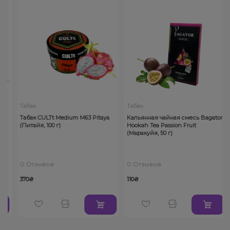
Табак
Табак
я,
Табак CULTt Medium M63 Pitaya
Кальянная чайная смесь Bagator
(Питайя, 100 г)
Hookah Tea Passion Fruit
(Маракуйя, 50 г)
0 Отзывов
0 Отзывов
370₴
110₴