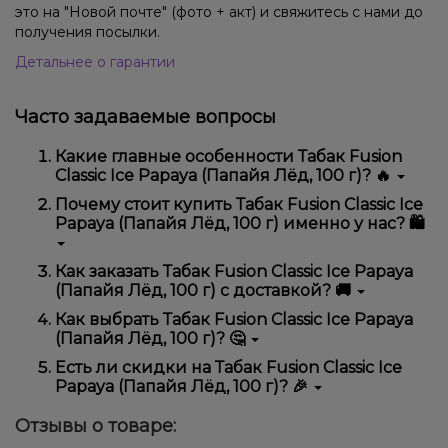
это на "Новой почте" (фото + акт) и свяжитесь с нами до
получения посылки.
Детальнее о гарантии
Часто задаваемые вопросы
Какие главные особенности Табак Fusion
Classic Ice Papaya (Папайя Лёд, 100 г)? 🔥
Табак Fusion Classic Ice Papaya (Папайя Лёд, 100 г)
Почему стоит купить Табак Fusion Classic Ice
отличается высоким качеством, удобством
Papaya (Папайя Лёд, 100 г) именно у нас? 🛍️
использования и надежностью.
Мы предлагаем только оригинальную продукцию,
Как заказать Табак Fusion Classic Ice Papaya
широкий ассортимент, выгодные цены и быструю
(Папайя Лёд, 100 г) с доставкой? 🚚
доставку. Кроме того, у нас регулярные акции и
скидки для клиентов!
Оформить заказ можно в несколько кликов:
Как выбрать Табак Fusion Classic Ice Papaya
(Папайя Лёд, 100 г)? 🤔
Добавьте Табак Fusion Classic Ice Papaya
(Папайя Лёд, 100 г) в корзину.
Выбор зависит от ваших предпочтений – например,
Есть ли скидки на Табак Fusion Classic Ice
Перейдите к оформлению заказа.
если это кальян, учитывайте размер, материал и тип
Papaya (Папайя Лёд, 100 г)? 🎉
чаши, если вейп – мощность и вкус. Наши
Выберите удобный способ оплаты и
менеджеры помогут подобрать идеальный вариант.
Да! Мы регулярно проводим акции и предлагаем
доставки.
Отзывы о товаре:
специальные предложения. Следите за
Подтвердите заказ – мы быстро отправим его
обновлениями на сайте и в нашем телеграмм-