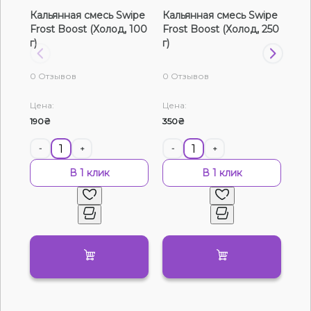
Кальянная смесь Swipe
Кальянная смесь Swipe
Ка
Жидкости для электронных сигарет
Frost Boost (Холод, 100
Frost Boost (Холод, 250
Fro
г)
г)
г)
Подарочные наборы
0 Отзывов
0 Отзывов
0 О
Уценка
Цена:
Цена:
Цен
190₴
350₴
120
-
+
-
+
-
В 1 клик
В 1 клик
Нет в наличии
Артикул:
3855
Табак Fusion Classic Ice Papaya (Папайя Лёд,
100 г)