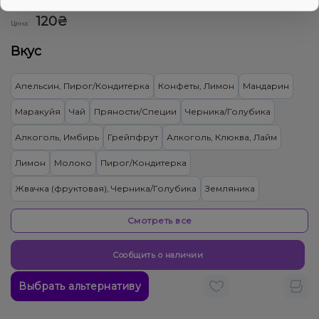
0
0 отзывов
Смотреть оптовый прайс
120₴
Цена:
Вкус
Апельсин, Пирог/Кондитерка
Конфеты, Лимон
Мандарин
Маракуйя
Чай
Пряности/Специи
Черника/Голубика
Алкоголь, Имбирь
Грейпфрут
Алкоголь, Клюква, Лайм
Лимон
Молоко
Пирог/Кондитерка
Жвачка (фруктовая), Черника/Голубика
Земляника
Груша/Дюшес, Пряности/Специи
Банан
Ментол/Эвкалипт
Смотреть все
Киви
Папайя
Лимонад
Нектарин
Лёд/Холодок, Мандарин
Сообщить о наличии
Лёд/Холодок, Маракуйя
Лёд/Холодок, Черника/Голубика
Выбрать альтернативу
Виноград, Лёд/Холодок, Лимонад
Лёд/Холодок, Лимон
Дыня, Лёд/Холодок
Апельсин, Лёд/Холодок