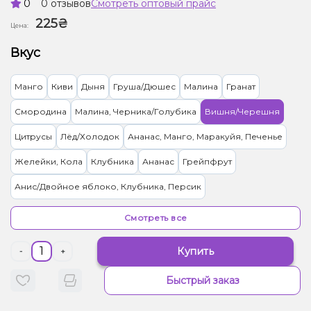
0
0 отзывов
Смотреть оптовый прайс
225₴
Цена:
Вкус
Манго
Киви
Дыня
Груша/Дюшес
Малина
Гранат
Смородина
Малина, Черника/Голубика
Вишня/Черешня
Цитрусы
Лёд/Холодок
Ананас, Манго, Маракуйя, Печенье
Желейки, Кола
Клубника
Ананас
Грейпфрут
Анис/Двойное яблоко, Клубника, Персик
Клубника, Сливки/Крем, Пирог/Кондитерка
Кокос, Шоколад
Смотреть все
Банан
Виноград
Маракуйя
Лимон
Энергетик
Апельсин
Купить
-
+
Кофе
Елка
Асаи
Барбарис
Жвачка (фруктовая)
Ягоды
Быстрый заказ
Апельсин, Лимонад
Абрикос, Нектарин
Арбуз