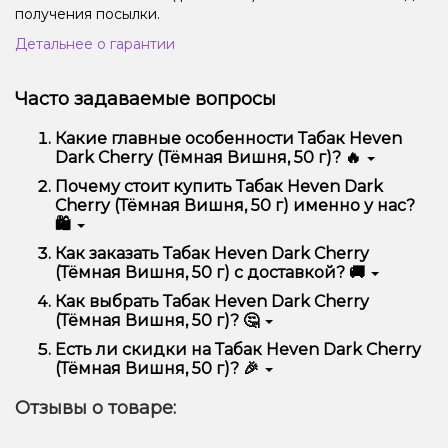
получения посылки.
Детальнее о гарантии
Часто задаваемые вопросы
Какие главные особенности Табак Heven
Dark Cherry (Тёмная Вишня, 50 г)? 🔥
Табак Heven Dark Cherry (Тёмная Вишня, 50 г)
Почему стоит купить Табак Heven Dark
отличается высоким качеством, удобством
Cherry (Тёмная Вишня, 50 г) именно у нас?
использования и надежностью.
🛍️
Мы предлагаем только оригинальную продукцию,
Как заказать Табак Heven Dark Cherry
широкий ассортимент, выгодные цены и быструю
(Тёмная Вишня, 50 г) с доставкой? 🚚
доставку. Кроме того, у нас регулярные акции и
скидки для клиентов!
Оформить заказ можно в несколько кликов:
Как выбрать Табак Heven Dark Cherry
(Тёмная Вишня, 50 г)? 🤔
Добавьте Табак Heven Dark Cherry (Тёмная
Вишня, 50 г) в корзину.
Выбор зависит от ваших предпочтений – например,
Есть ли скидки на Табак Heven Dark Cherry
Перейдите к оформлению заказа.
если это кальян, учитывайте размер, материал и тип
(Тёмная Вишня, 50 г)? 🎉
чаши, если вейп – мощность и вкус. Наши
Выберите удобный способ оплаты и
менеджеры помогут подобрать идеальный вариант.
Да! Мы регулярно проводим акции и предлагаем
доставки.
Отзывы о товаре:
специальные предложения. Следите за
Подтвердите заказ – мы быстро отправим его
обновлениями на сайте и в нашем телеграмм-
вам!
канале, чтобы не упустить выгодные предложения!