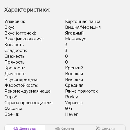
Характеристики:
Упаковка:
Картонная пачка
Вкус:
Вишня/Черешня
Вкус (оттенок):
Ягодный
Вкус (миксология):
Моновкус
Кислость:
3
Сладкость:
3
Свежесть:
0
Пряность:
0
Крепость:
Крепкий
Дымность:
Высокая
Вкусопередача:
Высокая
Жаростойкость:
Средняя
Рекомендуемая чаша:
Глина прямоток
Сырьё:
Burley
Страна производителя:
Украина
Фасовка:
50 г
Бренд:
Heven
Доставка
Оплата
Скидки