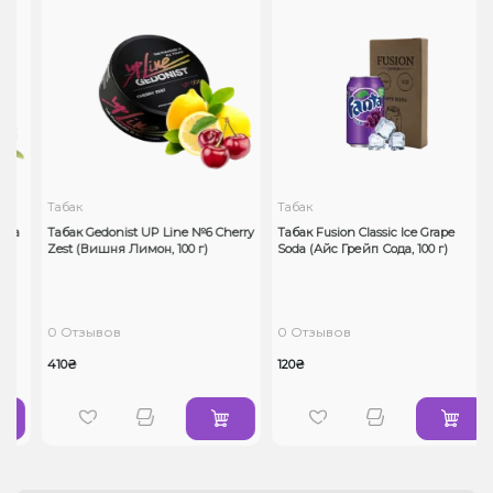
Табак
Табак
ка
Табак Gedonist UP Line №6 Cherry
Табак Fusion Classic Ice Grape
Zest (Вишня Лимон, 100 г)
Soda (Айс Грейп Сода, 100 г)
0 Отзывов
0 Отзывов
410₴
120₴