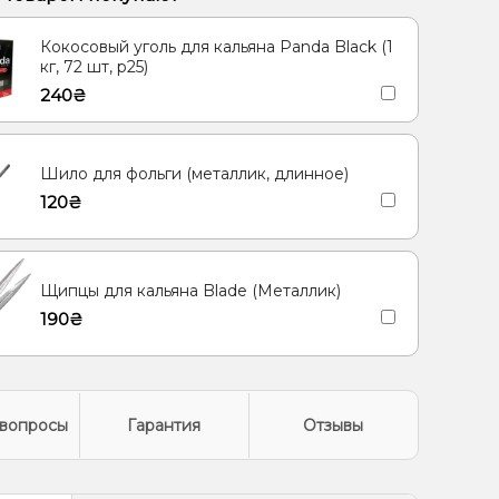
олодок
Апельсин, Ананас, Манго, Маракуйя
Кокосовый уголь для кальяна Panda Black (1
 Энергетик
Вишня/Черешня
Кокос, Печенье
кг, 72 шт, р25)
240₴
Шило для фольги (металлик, длинное)
120₴
Щипцы для кальяна Blade (Металлик)
190₴
вопросы
Гарантия
Отзывы