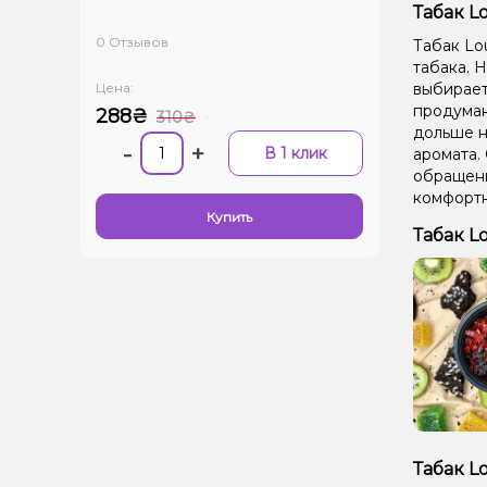
Табак L
0 Отзывов
Табак Lo
табака. Н
Цена:
выбирает
продуман
288₴
310₴
дольше н
-
+
В 1 клик
аромата.
обращени
комфортн
Купить
Табак L
Табак L