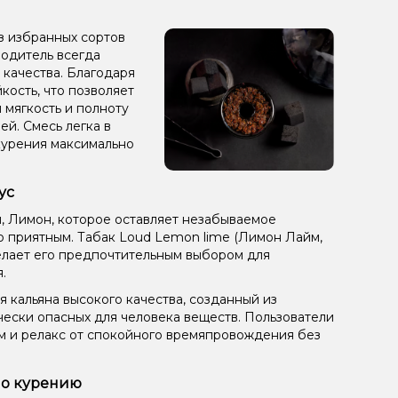
з избранных сортов
зводитель всегда
 качества. Благодаря
кость, что позволяет
 мягкость и полноту
ей. Смесь легка в
курения максимально
ус
м, Лимон, которое оставляет незабываемое
 приятным. Табак Loud Lemon lime (Лимон Лайм,
 делает его предпочтительным выбором для
.
 кальяна высокого качества, созданный из
чески опасных для человека веществ. Пользователи
ом и релакс от спокойного времяпровождения без
по курению