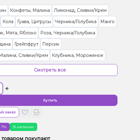
син
Конфеты, Малина
Лимонад, Сливки/Крем
Кола
Гуава, Цитрусы
Черника/Голубика
Манго
к, Мята, Яблоко
Роза, Черника/Голубика
дина
Грейпфрут
Персик
Малина, Сливки/Крем
Клубника, Мороженое
 Дыня
Клюква, Черника/Голубика
Смотреть все
, Манго, Чай
Лайм, Лимон
Маракуйя
Малина
+
/Дюшес
Конфеты, Мультифрукт
Гранат
рад
Мороженое, Папайя
Купить
 Персик, Пряности/Специи
Чай, Ягоды
й заказ
ад, Фейхоа
 7%
В наличии
/Черешня, Йогурт, Сливки/Крем
Елка, Ягоды
м товаром покупают