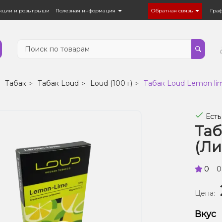
кции и розыгрыши
Полезная информация
Обратная связь
Гра
Табак
Табак Loud
Loud (100 г)
Табак Loud Lemon lim
Есть
Таб
(Ли
0
0
Цена:
Вкус