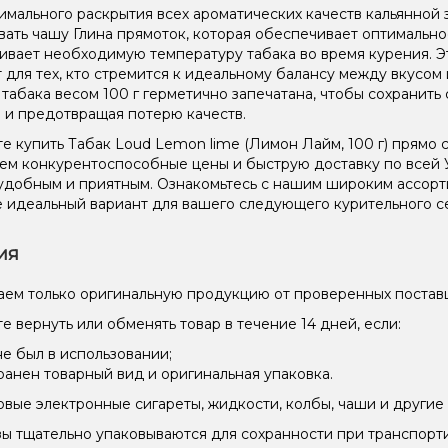
имального раскрытия всех ароматических качеств кальянной 
вать чашу Глина прямоток, которая обеспечивает оптимальн
вает необходимую температуру табака во время курения. Эт
 для тех, кто стремится к идеальному балансу между вкусом
 табака весом 100 г герметично запечатана, чтобы сохранить 
 и предотвращая потерю качеств.
е купить Табак Loud Lemon lime (Лимон Лайм, 100 г) прямо 
ем конкурентоспособные цены и быструю доставку по всей 
удобным и приятным. Ознакомьтесь с нашим широким ассор
 идеальный вариант для вашего следующего курительного с
ия
ем только оригинальную продукцию от проверенных постав
е вернуть или обменять товар в течение 14 дней, если:
не был в использовании;
ранен товарный вид и оригинальная упаковка.
вые электронные сигареты, жидкости, колбы, чаши и другие 
зы тщательно упаковываются для сохранности при транспорт