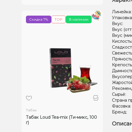
Характ
Линейка
Упаковка
Скидка 7%
TOP
В наличии
Вкус:
Вкус (отт
Вкус (ми
Кислость
Сладкост
Свежесть
Пряность
Крепость
Дымност
Вкусопе
Жаростой
Рекомен
Сырьё:
Страна п
Фасовка
Табак
Бренд:
Табак Loud Tea-mix (Ти-микс, 100
г)
Описан