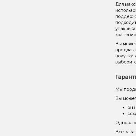
Для макс
использо
поддержи
подходит
упаковка
хранение
Вы может
предлага
покупки 
выберите
Гарант
Мы прода
Вы может
он 
сох
Одноразо
Все зака