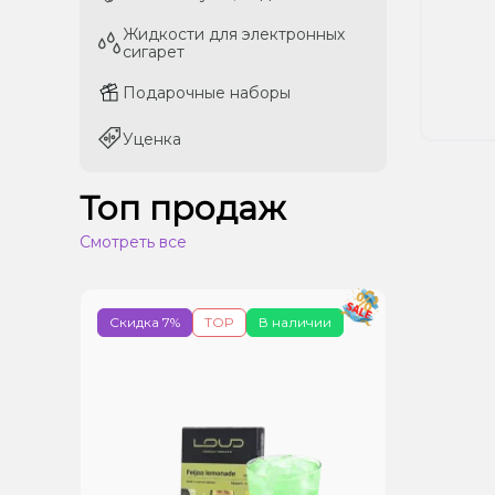
Жидкости для электронных
Жидкости для электронных
сигарет
сигарет
Подарочные наборы
Подарочные наборы
Уценка
Уценка
Топ продаж
Смотреть все
Скидка 7%
TOP
В наличии