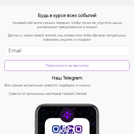
Будь в курсе всех событий
Узнавай обо всём самым первым, чтобы точно не упустить наши
уникальные предложения и акции!
Делись с нами своей почтой, мы оповестим тебя обо всех актуальных
новинках, акциях и скидках!
Подписаться на рассылку
Наш Telegram
Все самые актуальные новости, подборки и миксы
Советы от кальянных мастеров Hookah Market