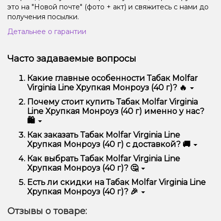
это на "Новой почте" (фото + акт) и свяжитесь с нами до
получения посылки.
Детальнее о гарантии
Часто задаваемые вопросы
Какие главные особенности Табак Molfar
Virginia Line Хрупкая Монроуз (40 г)? 🔥
Табак Molfar Virginia Line Хрупкая Монроуз (40 г)
Почему стоит купить Табак Molfar Virginia
отличается высоким качеством, удобством
Line Хрупкая Монроуз (40 г) именно у нас?
использования и надежностью.
🛍️
Мы предлагаем только оригинальную продукцию,
Как заказать Табак Molfar Virginia Line
широкий ассортимент, выгодные цены и быструю
Хрупкая Монроуз (40 г) с доставкой? 🚚
доставку. Кроме того, у нас регулярные акции и
скидки для клиентов!
Оформить заказ можно в несколько кликов:
Как выбрать Табак Molfar Virginia Line
Хрупкая Монроуз (40 г)? 🤔
Добавьте Табак Molfar Virginia Line Хрупкая
Монроуз (40 г) в корзину.
Выбор зависит от ваших предпочтений – например,
Есть ли скидки на Табак Molfar Virginia Line
Перейдите к оформлению заказа.
если это кальян, учитывайте размер, материал и тип
Хрупкая Монроуз (40 г)? 🎉
чаши, если вейп – мощность и вкус. Наши
Выберите удобный способ оплаты и
менеджеры помогут подобрать идеальный вариант.
Да! Мы регулярно проводим акции и предлагаем
доставки.
Отзывы о товаре:
специальные предложения. Следите за
Подтвердите заказ – мы быстро отправим его
обновлениями на сайте и в нашем телеграмм-