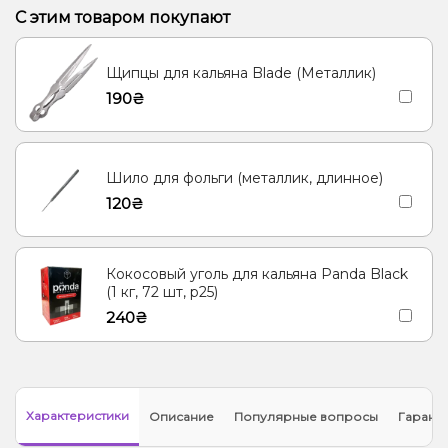
Банан, Гуава, Дыня, Кокос
Арбуз
С этим товаром покупают
Виноград, Жвачка (фруктовая)
Малина
Щипцы для кальяна Blade (Металлик)
Апельсин, Вишня/Черешня, Клюква
Груша/Дюшес
Цитрусы
190₴
Вишня/Черешня
Лёд/Холодок, Яблоко
Арбуз, Дыня, Лёд/Холодок
Ягоды
Шило для фольги (металлик, длинное)
120₴
Кокосовый уголь для кальяна Panda Black
(1 кг, 72 шт, р25)
240₴
Характеристики
Описание
Популярные вопросы
Гарант