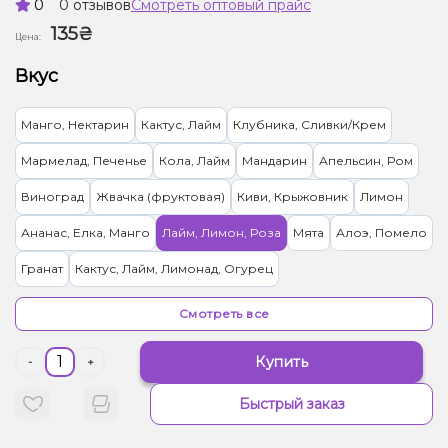
0
0 отзывов
Смотреть оптовый прайс
135₴
Цена:
Вкус
Манго, Нектарин
Кактус, Лайм
Клубника, Сливки/Крем
Мармелад, Печенье
Кола, Лайм
Мандарин
Апельсин, Ром
Виноград
Жвачка (фруктовая)
Киви, Крыжовник
Лимон
Ананас, Елка, Манго
Лайм, Лимон, Роза
Мята
Алоэ, Помело
Гранат
Кактус, Лайм, Лимонад, Огурец
Жвачка (фруктовая), Желейки
Арбуз, Лемонграсс
Смотреть все
Ментол/Эвкалипт
Грейпфрут, Лотос, Помело
Купить
-
+
Груша/Дюшес, Клюква, Яблоко
Дыня
Быстрый заказ
Кола, Пряности/Специи
Апельсин, Ананас, Манго