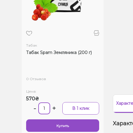
Табак
Табак Spam Земляника (200 г)
0 Отзывов
Цена:
570₴
Характ
-
+
В 1 клик
Характ
Купить