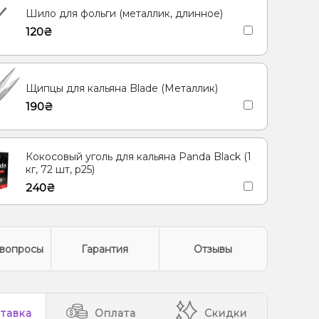
Шило для фольги (металлик, длинное)
/Черешня
Энергетик
Арбуз, Дыня
120₴
Щипцы для кальяна Blade (Металлик)
190₴
Кокосовый уголь для кальяна Panda Black (1
кг, 72 шт, р25)
240₴
вопросы
Гарантия
Отзывы
тавка
Оплата
Скидки