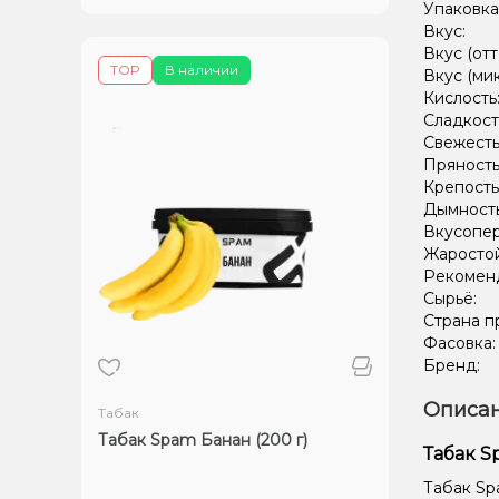
Упаковка
Вкус:
Вкус (отт
TOP
В наличии
Вкус (ми
Кислость
Сладкост
Свежесть
Пряность
Крепость
Дымност
Вкусопе
Жаростой
Рекомен
Сырьё:
Страна п
Фасовка
Бренд:
Описан
Табак
Табак Spam Банан (200 г)
Табак S
Табак Sp