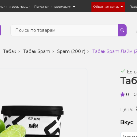
кции и розыгрыши
Полезная информация
Обратная связь
Гра
Табак
Табак Spam
Spam (200 г)
Табак Spam Лайм (2
Есть
Таб
0
0
Цена:
Вкус