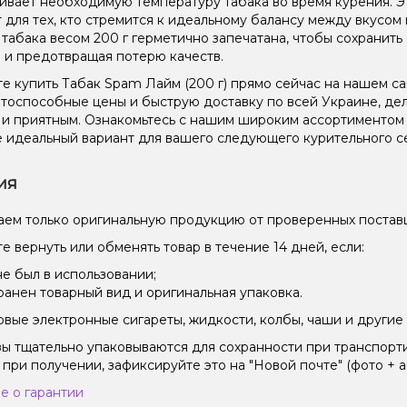
вает необходимую температуру табака во время курения. Эт
 для тех, кто стремится к идеальному балансу между вкусом
 табака весом 200 г герметично запечатана, чтобы сохранить 
 и предотвращая потерю качеств.
е купить Табак Spam Лайм (200 г) прямо сейчас на нашем с
тоспособные цены и быструю доставку по всей Украине, де
и приятным. Ознакомьтесь с нашим широким ассортименто
 идеальный вариант для вашего следующего курительного с
ия
ем только оригинальную продукцию от проверенных постав
е вернуть или обменять товар в течение 14 дней, если:
не был в использовании;
ранен товарный вид и оригинальная упаковка.
вые электронные сигареты, жидкости, колбы, чаши и другие 
зы тщательно упаковываются для сохранности при транспорт
 при получении, зафиксируйте это на "Новой почте" (фото + а
е о гарантии