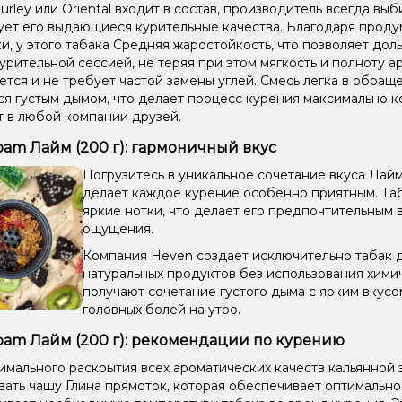
 Burley или Oriental входит в состав, производитель всегда вы
ует его выдающиеся курительные качества. Благодаря проду
и, у этого табака Средняя жаростойкость, что позволяет до
урительной сессией, не теряя при этом мягкость и полноту 
ется и не требует частой замены углей. Смесь легка в обраще
ся густым дымом, что делает процесс курения максимально к
 в любой компании друзей.
pam Лайм (200 г): гармоничный вкус
Погрузитесь в уникальное сочетание вкуса Лай
делает каждое курение особенно приятным. Таб
яркие нотки, что делает его предпочтительным
ощущения.
Компания Heven создает исключительно табак дл
натуральных продуктов без использования хими
получают сочетание густого дыма с ярким вкус
головных болей на утро.
pam Лайм (200 г): рекомендации по курению
имального раскрытия всех ароматических качеств кальянной 
вать чашу Глина прямоток, которая обеспечивает оптимальн