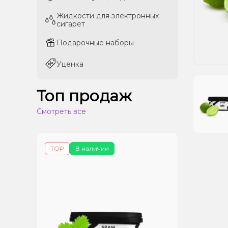
Жидкости для электронных
Жидкости для электронных
сигарет
сигарет
Подарочные наборы
Подарочные наборы
Уценка
Уценка
Топ продаж
Смотреть все
TOP
В наличии