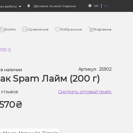
UA
RU
Доставка по всей Украине
фик работы:
Войти
Сравнение
Избранное
Корзина
00 г)
Артикул:
25902
 в наличии
ак Spam Лайм (200 г)
 отзывов
Смотреть оптовый прайс
570₴