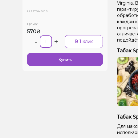
Virginia,
гарантир
0 Отзывов
обработк
каждой к
Цена:
прогрева
570₴
отличает
подойдёт
-
+
В 1 клик
Табак S
Купить
Табак S
Для макс
использо