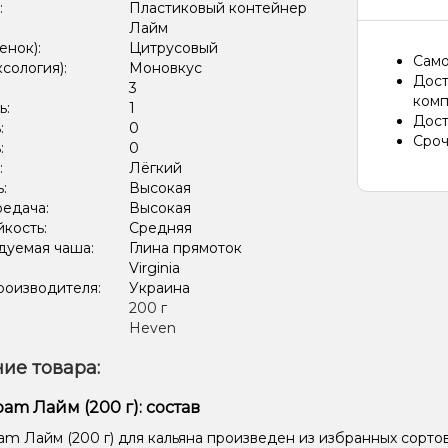
:
Пластиковый контейнер
Лайм
енок):
Цитрусовый
Само
ксология):
Моновкус
Дост
:
3
комп
ь:
1
Дост
:
0
Сроч
:
0
:
Лёгкий
ь:
Высокая
редача:
Высокая
кость:
Средняя
дуемая чаша:
Глина прямоток
Virginia
роизводителя:
Украина
:
200 г
Heven
ие товара:
pam Лайм (200 г): состав
am Лайм (200 г) для кальяна произведен из избранных сорто