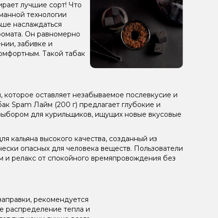
бирает лучшие сорт! Что
манной технологии
льше наслаждаться
аромата. Он равномерно
нии, забивке и
омфортным. Такой табак
м, которое оставляет незабываемое послевкусие и
ак Spam Лайм (200 г) предлагает глубокие и
 выбором для курильщиков, ищущих новые вкусовые
я кальяна высокого качества, созданный из
чески опасных для человека веществ. Пользователи
ом и релакс от спокойного времяпровождения без
заправки, рекомендуется
ое распределение тепла и