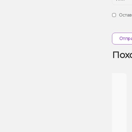
Остав
Отпра
Пох