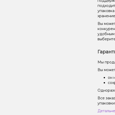
поддержи
подходит
упаковка
хранение
Вы может
конкурен
удобным 
выберите
Гарант
Мы прода
Вы может
он 
сох
Одноразо
Все зака
упаковки
Детальне