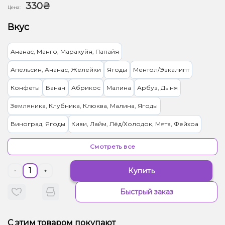
330₴
Цена:
Вкус
Ананас, Манго, Маракуйя, Папайя
Апельсин, Ананас, Желейки
Ягоды
Ментол/Эвкалипт
Конфеты
Банан
Абрикос
Малина
Арбуз, Дыня
Земляника, Клубника, Клюква, Малина, Ягоды
Виноград, Ягоды
Киви, Лайм, Лёд/Холодок, Мята, Фейхоа
Вишня/Черешня, Папайя
Арбуз, Клубника
Бергамот, Чай
Смотреть все
Лайм, Личи, Черника/Голубика
Ананас, Лимон
Кола
Купить
-
+
Черника/Голубика
Грейпфрут
Лимон
Лайм
Быстрый заказ
Ананас, Дыня, Кокос
Лайм, Персик
Земляника
Анис/Двойное яблоко
Пирог/Кондитерка, Ягоды
С этим товаром покупают