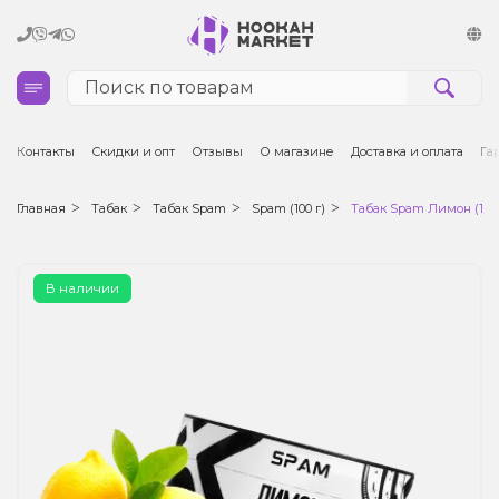
Кальяны
Контакты
Скидки и опт
Отзывы
О магазине
Доставка и оплата
Га
Табак для кальяна и кальянные смеси
Главная
Табак
Табак Spam
Spam (100 г)
Табак Spam Лимон (100 
Уголь для кальяна
В наличии
Чаши для кальяна
Аксессуары для кальяна
Электронные сигареты (POD)
Комплектующие для POD