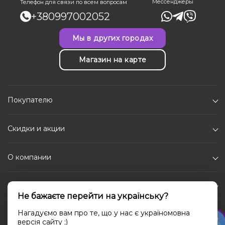
Мессенджеры
Телефон для связи по всем вопросам
+380997002052
Мы в других городах
Магазин на карте
Покупателю
Скидки и акции
О компании
Каталог
Не бажаєте перейти на українську?
Социальные сети
Нагадуємо вам про те, що у нас є україномовна
версія сайту ;)