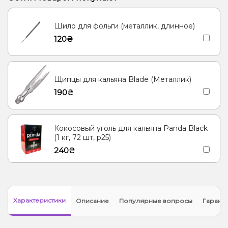
Арбуз, Лимонад
Смородина
Конфеты, Яблоко
Шило для фольги (металлик, длинное)
Апельсин, Мандарин
Вишня/Черешня
Энергетик
120₴
Щипцы для кальяна Blade (Металлик)
190₴
Кокосовый уголь для кальяна Panda Black
(1 кг, 72 шт, р25)
240₴
Характеристики
Описание
Популярные вопросы
Гарант