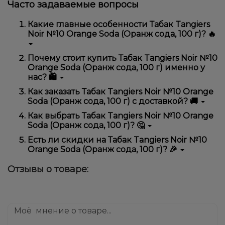
Часто задаваемые вопросы
Какие главные особенности Табак Tangiers
Noir №10 Orange Soda (Оранж сода, 100 г)? 🔥
Табак Tangiers Noir №10 Orange Soda (Оранж сода,
Почему стоит купить Табак Tangiers Noir №10
100 г) отличается высоким качеством, удобством
Orange Soda (Оранж сода, 100 г) именно у
использования и надежностью.
нас? 🛍️
Мы предлагаем только оригинальную продукцию,
Как заказать Табак Tangiers Noir №10 Orange
широкий ассортимент, выгодные цены и быструю
Soda (Оранж сода, 100 г) с доставкой? 🚚
доставку. Кроме того, у нас регулярные акции и
скидки для клиентов!
Оформить заказ можно в несколько кликов:
Как выбрать Табак Tangiers Noir №10 Orange
Soda (Оранж сода, 100 г)? 🤔
Добавьте Табак Tangiers Noir №10 Orange
Soda (Оранж сода, 100 г) в корзину.
Выбор зависит от ваших предпочтений – например,
Есть ли скидки на Табак Tangiers Noir №10
Перейдите к оформлению заказа.
если это кальян, учитывайте размер, материал и тип
Orange Soda (Оранж сода, 100 г)? 🎉
чаши, если вейп – мощность и вкус. Наши
Выберите удобный способ оплаты и
менеджеры помогут подобрать идеальный вариант.
Да! Мы регулярно проводим акции и предлагаем
доставки.
Отзывы о товаре:
специальные предложения. Следите за
Подтвердите заказ – мы быстро отправим его
обновлениями на сайте и в нашем телеграмм-
вам!
канале, чтобы не упустить выгодные предложения!
Доставка доступна по всей Украине, сроки зависят
от вашего местоположения.