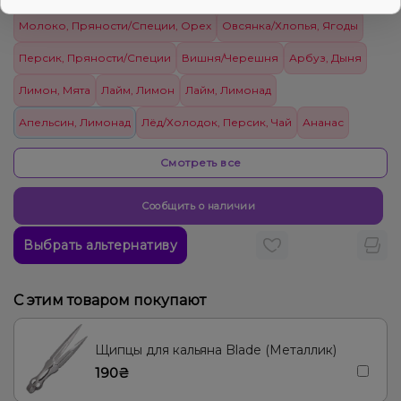
Молоко, Пряности/Специи, Орех
Овсянка/Хлопья, Ягоды
Персик, Пряности/Специи
Вишня/Черешня
Арбуз, Дыня
Лимон, Мята
Лайм, Лимон
Лайм, Лимонад
Апельсин, Лимонад
Лёд/Холодок, Персик, Чай
Ананас
Грейпфрут
Дыня
Сливки/Крем
Смотреть все
Вишня/Черешня, Пряности/Специи
Сообщить о наличии
Вишня/Черешня, Лайм, Лимонад
Мороженое, Шоколад
Выбрать альтернативу
Ваниль, Лимон, Мармелад
Ежевика, Пряности/Специи
Мороженое, Папайя
Груша/Дюшес
Лимон
С этим товаром покупают
Лимонад, Огурец
Персик
Ананас, Манго, Маракуйя, Папайя, Питайя/Драконий фрукт
Щипцы для кальяна Blade (Металлик)
190₴
Елка, Пряности/Специи, Чай
Лаванда, Цветы
Виноград