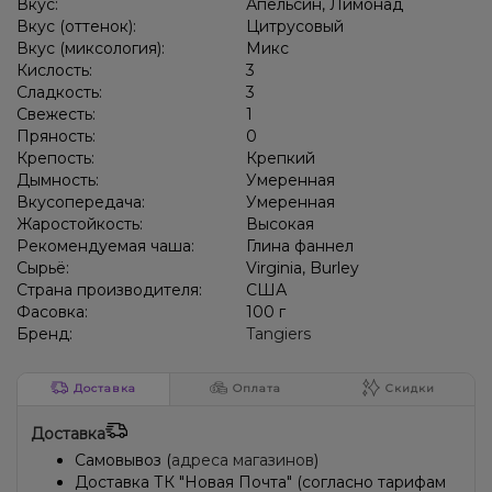
Вкус:
Апельсин, Лимонад
Вкус (оттенок):
Цитрусовый
Клюква, Специи/Пряности, Цитрусы
Кардамон, Чизкейк
Вкус (миксология):
Микс
Кислость:
3
Кактус, Лимонад, Огурец
Ежевика, Лайм
Клубника, Лимонад
Сладкость:
3
Свежесть:
1
Ананас, Клубника, Лайм, Лимон, Манго, Персик
Гранат
Пряность:
0
Маракуйя
Кактус
Каркаде, Чай, Ягоды
Тыква
Крепость:
Крепкий
Дымность:
Умеренная
Клюква, Смородина, Черника/Голубика, Ягоды
Дыня, Ягоды
Вкусопередача:
Умеренная
Жаростойкость:
Высокая
Манго, Пряности/Специи
Рекомендуемая чаша:
Глина фаннел
Сырьё:
Virginia, Burley
Страна производителя:
США
Фасовка:
100 г
Бренд:
Tangiers
Доставка
Оплата
Скидки
Доставка
Самовывоз (
адреса магазинов
)
Доставка ТК "Новая Почта" (согласно тарифам